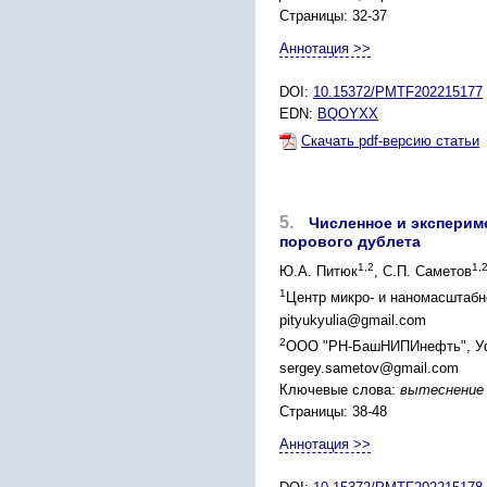
Страницы: 32-37
Аннотация >>
DOI:
10.15372/PMTF202215177
EDN:
BQOYXX
Скачать pdf-версию статьи
5.
Численное и эксперим
порового дублета
1,2
1,
Ю.А. Питюк
, С.П. Саметов
1
Центр микро- и наномасштабн
pityukyulia@gmail.com
2
ООО "РН-БашНИПИнефть", Уф
sergey.sametov@gmail.com
Ключевые слова:
вытеснение 
Страницы: 38-48
Аннотация >>