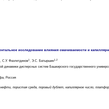
ентальное исследование влияния смачиваемости и капиллярн
2
1
1,2
, С.У. Фазлетдинов
, Э.С. Батыршин
ой динамики дисперсных систем Башкирского государственного универс
а, Россия
нефти, пористая среда, поровый дублет, капиллярное число, платф