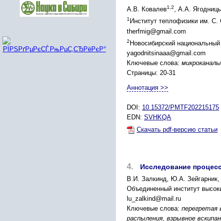
1,2
А.В. Ковалев
, А.А. Ягодниц
1
Институт теплофизики им. С.
therfmig@gmail.com
2
Новосибирский национальный 
yagodnitsinaaa@gmail.com
Ключевые слова:
микроканалы
Страницы: 20-31
Аннотация >>
DOI:
10.15372/PMTF202215175
EDN:
SVHKQA
Скачать pdf-версию статьи
4.
Исследование процес
В.И. Залкинд, Ю.А. Зейгарник,
Объединенный институт высок
lu_zalkind@mail.ru
Ключевые слова:
перегретая 
распыления, взрывное вскипа