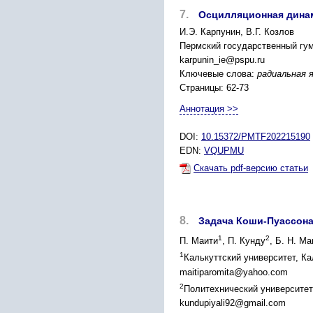
7.
Осцилляционная динам
И.Э. Карпунин, В.Г. Козлов
Пермский государственный гум
karpunin_ie@pspu.ru
Ключевые слова:
радиальная 
Страницы: 62-73
Аннотация >>
DOI:
10.15372/PMTF202215190
EDN:
VQUPMU
Скачать pdf-версию статьи
8.
Задача Коши-Пуассона
1
2
П. Маити
, П. Кунду
, Б. Н. М
1
Калькуттский университет, Ка
maitiparomita@yahoo.com
2
Политехнический университет
kundupiyali92@gmail.com