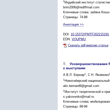
3
Индийский институт статистик
bnm2006@rediffmail.com
Ключевые слова:
задача Коши
Страницы: 74-88
Аннотация >>
DOI:
10.15372/PMTF202215191
EDN:
VQUPMU
Скачать pdf-версию статьи
9.
Усовершенствование R
с выступами
1
А.В.Л. Бернар
, С.Н. Яковенко
1
Новосибирский национальный 
alix.bernard9@gmail.com
2
Институт теоретической и пр
s.yakovenko@mail.ru
Ключевые слова:
моделирован
Страницы: 89-94