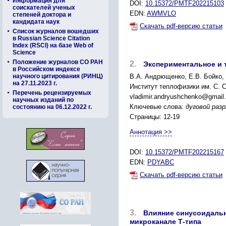
Информация для
DOI:
10.15372/PMTF202215103
соискателей ученых
EDN:
AWMVLO
степеней доктора и
кандидата наук
Скачать pdf-версию статьи
Список журналов вошедших
в Russian Science Citation
Index (RSCI) на базе Web of
Science
Положение журналов СО РАН
2.
Экспериментальное и 
в Российском индексе
научного цитирования (РИНЦ)
В.А. Андрющенко, Е.В. Бойко, 
на 27.11.2023 г.
Институт теплофизики им. С. 
Перечень рецензируемых
vladimir.andryushchenko@gmail
научных изданий по
Ключевые слова:
дуговой раз
состоянию на 06.12.2022 г.
Страницы: 12-19
Аннотация >>
DOI:
10.15372/PMTF202215167
EDN:
PDYABC
Скачать pdf-версию статьи
3.
Влияние синусоидальн
микроканале Т-типа