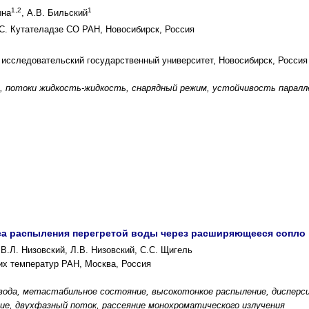
1,2
1
ына
, А.В. Бильский
 С. Кутателадзе СО РАН, Новосибирск, Россия
исследовательский государственный университет, Новосибирск, Россия
, потоки жидкость-жидкость, снарядный режим, устойчивость паралл
са распыления перегретой воды через расширяющееся сопло
 В.Л. Низовский, Л.В. Низовский, С.С. Щигель
их температур РАН, Москва, Россия
вода, метастабильное состояние, высокотонкое распыление, дисперс
ние, двухфазный поток, рассеяние монохроматического излучения