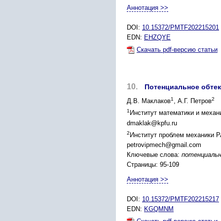
Аннотация >>
DOI:
10.15372/PMTF202215201
EDN:
EHZQYE
Скачать pdf-версию статьи
10.
Потенциальное обтек
1
2
Д.В. Маклаков
, А.Г. Петров
1
Институт математики и механи
dmaklak@kpfu.ru
2
Институт проблем механики Р
petrovipmech@gmail.com
Ключевые слова:
потенциальн
Страницы: 95-109
Аннотация >>
DOI:
10.15372/PMTF202215217
EDN:
KGQMNM