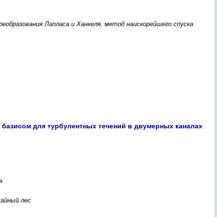
реобразования Лапласа и Ханкеля, метод наискорейшего спуска
базисом для турбулентных течений в двумерных каналах
я
чайный лес