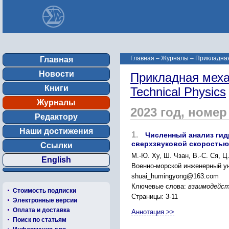
Главная
–
Журналы
–
Прикладная 
Главная
Новости
Прикладная механ
Книги
Technical Physics
Журналы
2023 год, номер
Редактору
Наши достижения
1.
Численный анализ гидр
сверхзвуковой скоростью
Ссылки
М.-Ю. Ху, Ш. Чзан, В.-С. Ся, Ц.
English
Военно-морской инженерный ун
shuai_humingyong@163.com
Ключевые слова:
взаимодейст
Стоимость подписки
Страницы: 3-11
Электронные версии
Оплата и доставка
Аннотация >>
Поиск по статьям