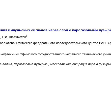
ния импульсных сигналов через слой с парогазовыми пузыр
2
2
, Г.Ф. Шаяхметов
 Мавлютова Уфимского федерального исследовательского центра РАН, У
 нефтехимии Уфимского государственного нефтяного технического униве
е волны, парогазовые пузырьки, массовая концентрация пара в пузыр