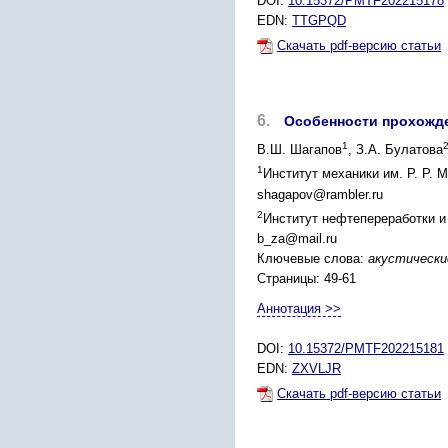
DOI:
10.15372/PMTF202215178
EDN:
TTGPQD
Скачать pdf-версию статьи
6.
Особенности прохожде
1
В.Ш. Шагапов
, З.А. Булатова
1
Институт механики им. Р. Р.
shagapov@rambler.ru
2
Институт нефтепереработки и
b_za@mail.ru
Ключевые слова:
акустически
Страницы: 49-61
Аннотация >>
DOI:
10.15372/PMTF202215181
EDN:
ZXVLJR
Скачать pdf-версию статьи