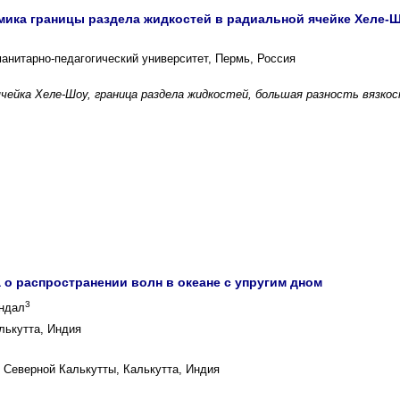
ика границы раздела жидкостей в радиальной ячейке Хеле-
анитарно-педагогический университет, Пермь, Россия
ячейка Хеле-Шоу, граница раздела жидкостей, большая разность вязко
 о распространении волн в океане с упругим дном
3
андал
лькутта, Индия
 Северной Калькутты, Калькутта, Индия