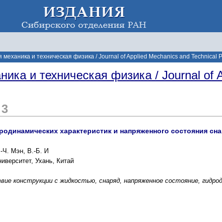
механика и техническая физика / Journal of Applied Mechanics and Technical P
ика и техническая физика / Journal of A
 3
одинамических характеристик и напряженного состояния снар
-Ч. Мэн, В.-Б. И
иверситет, Ухань, Китай
вие конструкции с жидкостью, снаряд, напряженное состояние, гидро