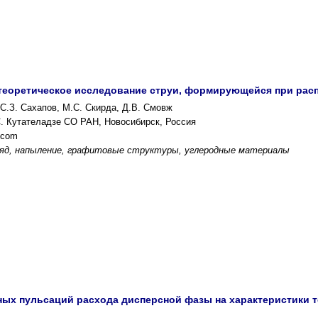
теоретическое исследование струи, формирующейся при рас
С.З. Сахапов, М.С. Скирда, Д.В. Смовж
С. Кутателадзе СО РАН, Новосибирск, Россия
.com
ряд, напыление, графитовые структуры, углеродные материалы
ых пульсаций расхода дисперсной фазы на характеристики 