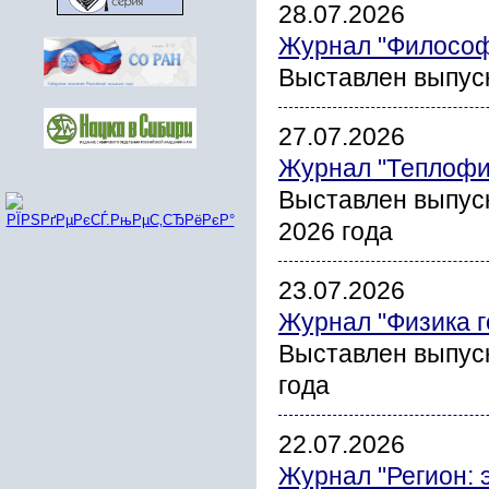
28.07.2026
Журнал "Философ
Выставлен выпус
27.07.2026
Журнал "Теплофи
Выставлен выпус
2026 года
23.07.2026
Журнал "Физика г
Выставлен выпус
года
22.07.2026
Журнал "Регион: 