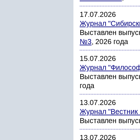
17.07.2026
Журнал "Сибирски
Выставлен выпус
№3
, 2026 года
15.07.2026
Журнал "Философ
Выставлен выпус
года
13.07.2026
Журнал "Вестник
Выставлен выпус
13.07.2026