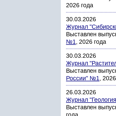
2026 года
30.03.2026
Журнал "Сибирски
Выставлен выпус
№1
, 2026 года
30.03.2026
Журнал "Растите
Выставлен выпус
России" №1
, 2026
26.03.2026
Журнал "Геология
Выставлен выпус
года