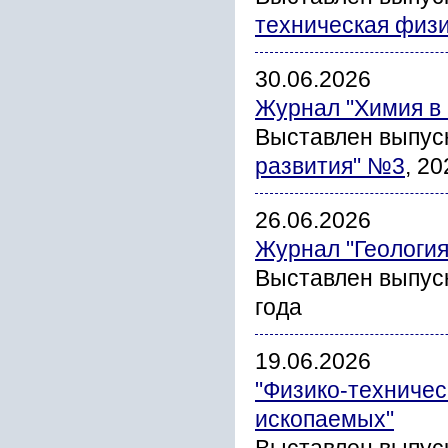
техническая физ
30.06.2026
Журнал "Химия в 
Выставлен выпус
развития" №3
, 20
26.06.2026
Журнал "Геология
Выставлен выпус
года
19.06.2026
"Физико-техниче
ископаемых"