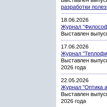
Выставлен выпуск
разработки поле
18.06.2026
Журнал "Философ
Выставлен выпус
17.06.2026
Журнал "Теплофи
Выставлен выпуск
2026 года
22.05.2026
Журнал "Оптика 
Выставлен выпус
2026 года