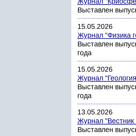
Журнал "Криосфе
Выставлен выпус
15.05.2026
Журнал "Физика г
Выставлен выпуск
года
15.05.2026
Журнал "Геология
Выставлен выпус
года
13.05.2026
Журнал "Вестник
Выставлен выпус