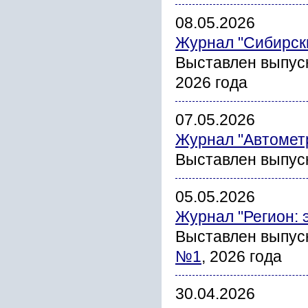
08.05.2026
Журнал "Сибирск
Выставлен выпус
2026 года
07.05.2026
Журнал "Автомет
Выставлен выпус
05.05.2026
Журнал "Регион: 
Выставлен выпус
№1
, 2026 года
30.04.2026