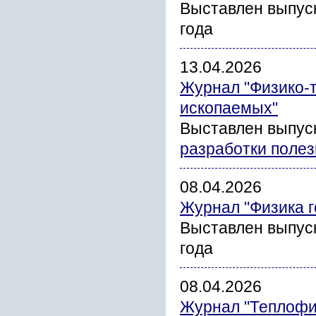
Выставлен выпус
года
13.04.2026
Журнал "Физико-
ископаемых"
Выставлен выпуск
разработки поле
08.04.2026
Журнал "Физика г
Выставлен выпус
года
08.04.2026
Журнал "Теплофи