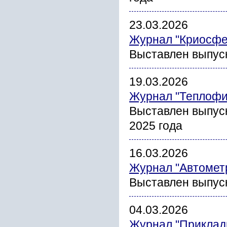
23.03.2026
Журнал "Криосфе
Выставлен выпус
19.03.2026
Журнал "Теплофи
Выставлен выпус
2025 года
16.03.2026
Журнал "Автомет
Выставлен выпуск
04.03.2026
Журнал "Прикладн