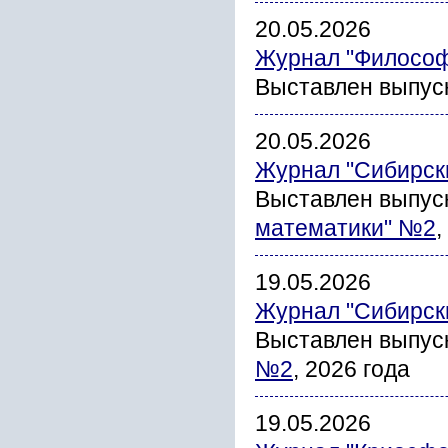
20.05.2026
Журнал "Философ
Выставлен выпус
20.05.2026
Журнал "Сибирск
Выставлен выпус
математики" №2
,
19.05.2026
Журнал "Сибирски
Выставлен выпус
№2
, 2026 года
19.05.2026