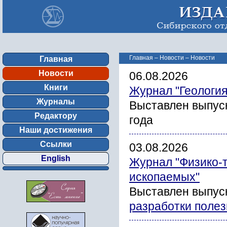
Главная
–
Новости
–
Новости
Главная
Новости
06.08.2026
Книги
Журнал "Геология
Журналы
Выставлен выпус
Редактору
года
Наши достижения
Ссылки
03.08.2026
English
Журнал "Физико-
ископаемых"
Выставлен выпус
разработки поле