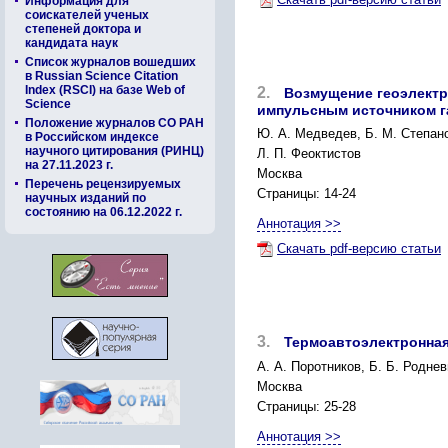
Информация для
соискателей ученых
степеней доктора и
кандидата наук
Список журналов вошедших
в Russian Science Citation
Index (RSCI) на базе Web of
2.
Возмущение геоэлектр
Science
импульсным источником г
Положение журналов СО РАН
Ю. А. Медведев, Б. М. Степано
в Российском индексе
научного цитирования (РИНЦ)
Л. П. Феоктистов
на 27.11.2023 г.
Москва
Перечень рецензируемых
Страницы: 14-24
научных изданий по
состоянию на 06.12.2022 г.
Аннотация >>
Скачать pdf-версию статьи
3.
Термоавтоэлектронная
А. А. Поротников, Б. Б. Родне
Москва
Страницы: 25-28
Аннотация >>