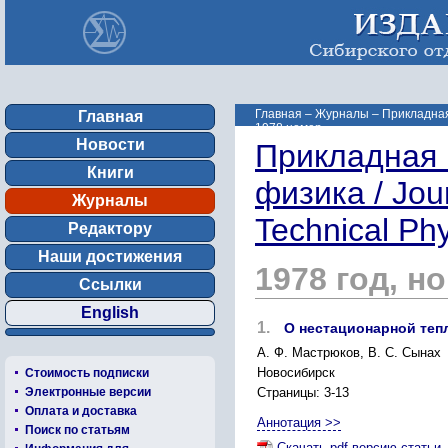
Главная
–
Журналы
–
Прикладная 
Главная
1978 номер ...
Новости
Прикладная 
Книги
физика / Jou
Журналы
Technical Ph
Редактору
Наши достижения
1978 год, н
Ссылки
English
1.
О нестационарной те
А. Ф. Мастрюков, В. С. Сынах
Новосибирск
Стоимость подписки
Электронные версии
Страницы: 3-13
Оплата и доставка
Аннотация >>
Поиск по статьям
Скачать pdf-версию статьи