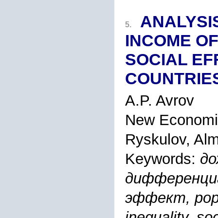
ANALYSI
5.
INCOME OF
SOCIAL EF
COUNTRIE
A.P. Avrov
New Economic
Ryskulov, Alm
Keywords:
до
дифференциа
эффект, popul
inequality, soc