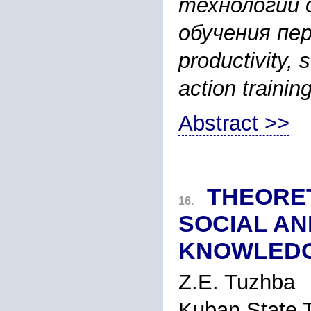
технологии 
обучения перс
productivity, 
action trainin
Abstract >>
THEORET
16.
SOCIAL AN
KNOWLED
Z.E. Tuzhba
Kuban State T