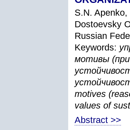
S.N. Apenko,
Dostoevsky O
Russian Fede
Keywords:
уп
мотивы (пр
устойчивос
устойчивости
motives (reas
values of sus
Abstract >>