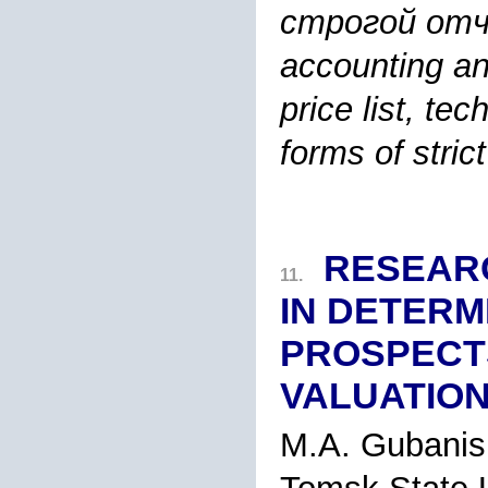
строгой отче
accounting and
price list, te
forms of stric
RESEARC
11.
IN DETERM
PROSPECT
VALUATION
M.A. Gubani