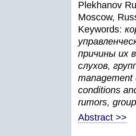
Plekhanov Ru
Moscow, Russ
Keywords:
ко
управленческ
причины их 
слухов, групп
management d
conditions an
rumors, group
Abstract >>