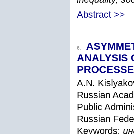
Abstract >>
ASYMMET
6.
ANALYSIS 
PROCESSE
A.N. Kislyako
Russian Acad
Public Admini
Russian Feder
Keywords:
ин