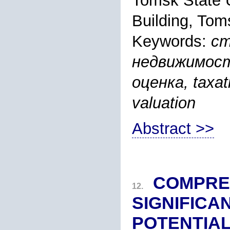
Tomsk State U
Building, Tom
Keywords:
ст
недвижимост
оценка, taxati
valuation
Abstract >>
COMPREH
12.
SIGNIFIC
POTENTIAL