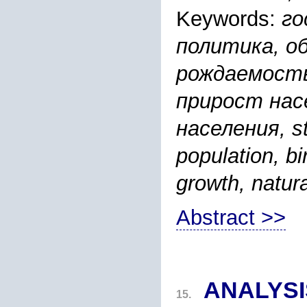
Keywords:
го
политика, о
рождаемост
прирост нас
населения, st
population, bi
growth, natura
Abstract >>
ANALYSI
15.