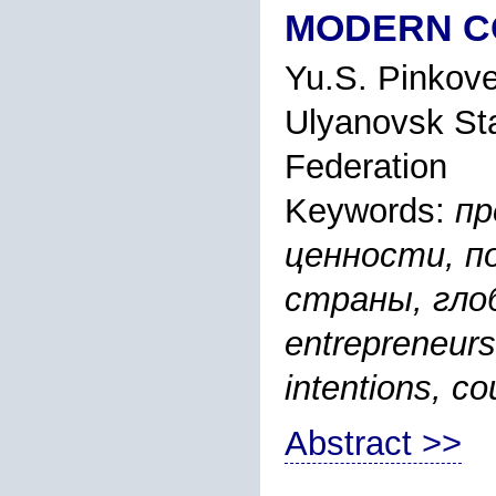
MODERN C
Yu.S. Pinkov
Ulyanovsk Sta
Federation
Keywords:
пр
ценности, п
страны, гло
entrepreneursh
intentions, co
Abstract >>