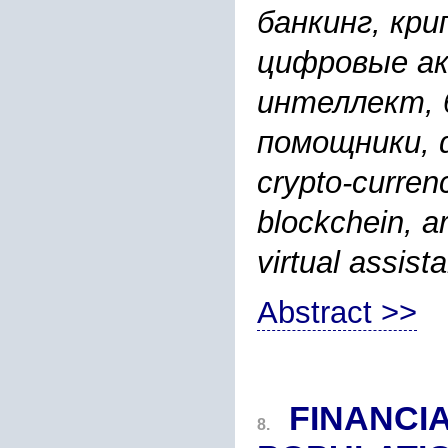
банкинг, кр
цифровые ак
интеллект, 
помощники, di
crypto-currenc
blockchein, ar
virtual assist
Abstract >>
FINANCI
8.