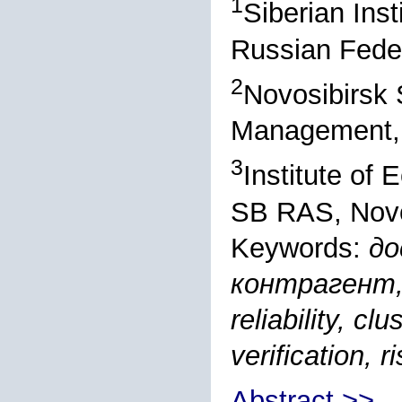
1
Siberian Ins
Russian Fede
2
Novosibirsk 
Management, 
3
Institute of
SB RAS, Novo
Keywords:
до
контрагент,
reliability, cl
verification, r
Abstract >>