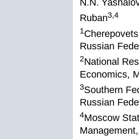
N.N. Yashalo
3,4
Ruban
1
Cherepovets 
Russian Fede
2
National Res
Economics, M
3
Southern Fed
Russian Fede
4
Moscow State
Management, 