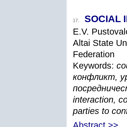
SOCIAL 
17.
E.V. Pustova
Altai State Un
Federation
Keywords:
со
конфликт, у
посредничес
interaction, c
parties to conf
Abstract >>