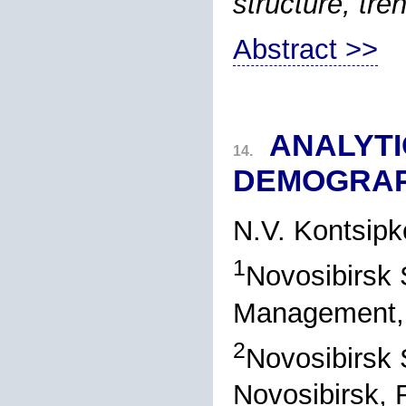
structure, tre
Abstract >>
ANALYTI
14.
DEMOGRAPH
N.V. Kontsipk
1
Novosibirsk 
Management, 
2
Novosibirsk 
Novosibirsk, 