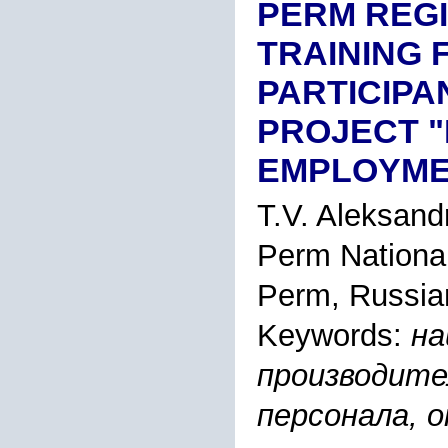
PERM REG
TRAINING 
PARTICIPA
PROJECT "
EMPLOYME
T.V. Aleksand
Perm National
Perm, Russia
Keywords:
на
производите
персонала, 