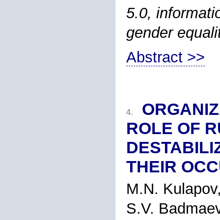
5.0, informa
gender equal
Abstract >>
ORGANIZ
4.
ROLE OF R
DESTABILI
THEIR OC
M.N. Kulapov,
S.V. Badmae