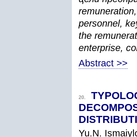
remuneration,
personnel, ke
the remunerat
enterprise, c
Abstract >>
TYPOLO
20.
DECOMPOSI
DISTRIBUT
Yu.N. Ismaiyl