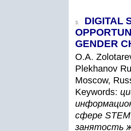
DIGITAL 
3.
OPPORTUN
GENDER C
O.A. Zolotare
Plekhanov Ru
Moscow, Russ
Keywords:
ци
информацион
сфере STEM,
занятость же