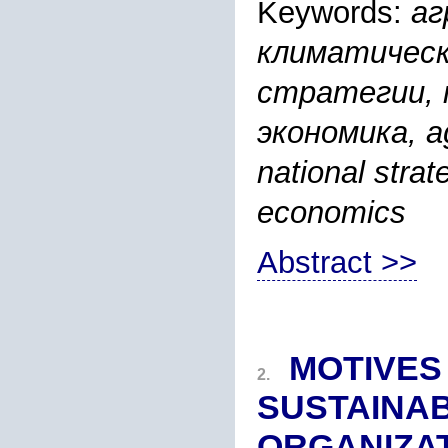
Keywords:
аг
климатическ
стратегии, 
экономика, agr
national strat
economics
Abstract >>
MOTIVES
2.
SUSTAINAB
ORGANIZA