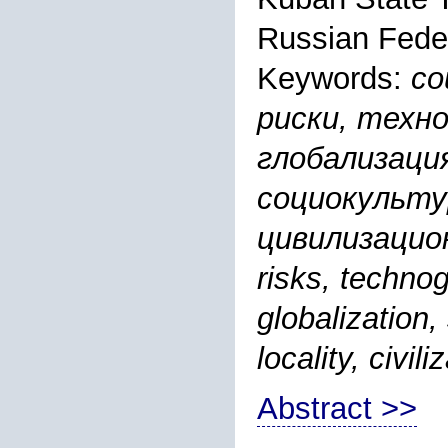
Russian Fede
Keywords:
со
риски, техн
глобализаци
социокульту
цивилизационн
risks, technog
globalization,
locality, civili
Abstract >>