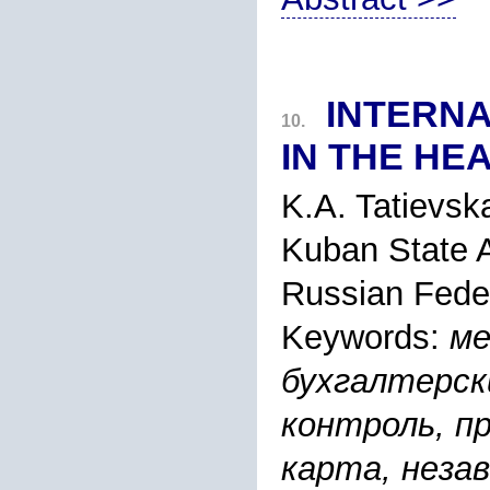
INTERN
10.
IN THE HE
K.A. Tatievsk
Kuban State A
Russian Fede
Keywords:
ме
бухгалтерск
контроль, п
карта, неза