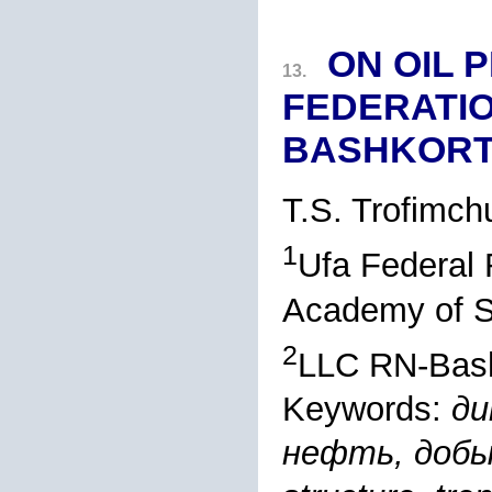
ON OIL 
13.
FEDERATIO
BASHKOR
T.S. Trofimch
1
Ufa Federal 
Academy of S
2
LLC RN-Bash
Keywords:
ди
нефть, добы