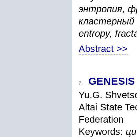
энтропия, ф
кластерный а
entropy, fract
Abstract >>
GENESIS 
7.
Yu.G. Shvets
Altai State Te
Federation
Keywords:
ци