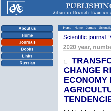
Home
–
Home
–
Jornals
–
Scientif
About us
Home
Scientific journa
Journals
2020 year, numbe
Books
Links
TRANSFO
1.
Russian
CHANGE R
ECONOMY I
AGRICULT
TENDENCI