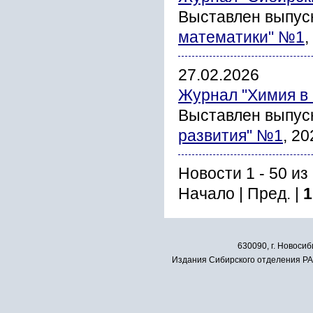
Выставлен выпус
математики" №1
,
27.02.2026
Журнал "Химия в 
Выставлен выпус
развития" №1
, 20
Новости 1 - 50 из
Начало | Пред. |
1
630090, г. Новосиб
Издания Сибирского отделения РАН