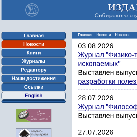
Главная
–
Новости
–
Новости
Главная
Новости
03.08.2026
Книги
Журнал "Физико-
Журналы
ископаемых"
Редактору
Выставлен выпус
Наши достижения
разработки поле
Ссылки
English
28.07.2026
Журнал "Философ
Выставлен выпус
27.07.2026