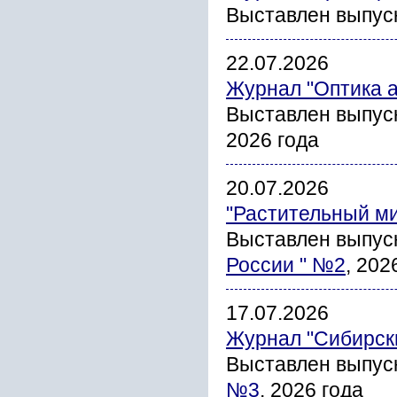
Выставлен выпус
22.07.2026
Журнал "Оптика 
Выставлен выпус
2026 года
20.07.2026
"Растительный ми
Выставлен выпус
России " №2
, 202
17.07.2026
Журнал "Сибирски
Выставлен выпус
№3
, 2026 года