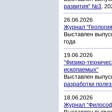
развития" №3
, 20
26.06.2026
Журнал "Геология
Выставлен выпус
года
19.06.2026
"Физико-техниче
ископаемых"
Выставлен выпуск
разработки поле
18.06.2026
Журнал "Философ