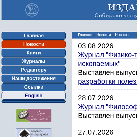
Главная
–
Новости
–
Новости
Главная
Новости
03.08.2026
Книги
Журнал "Физико-
Журналы
ископаемых"
Редактору
Выставлен выпус
Наши достижения
разработки поле
Ссылки
English
28.07.2026
Журнал "Философ
Выставлен выпус
27.07.2026