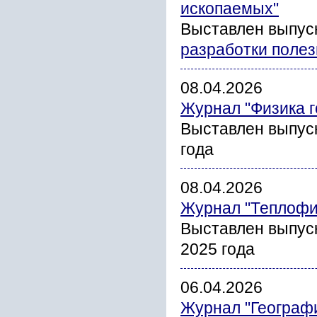
ископаемых"
Выставлен выпуск
разработки поле
08.04.2026
Журнал "Физика г
Выставлен выпус
года
08.04.2026
Журнал "Теплофи
Выставлен выпус
2025 года
06.04.2026
Журнал "Географ