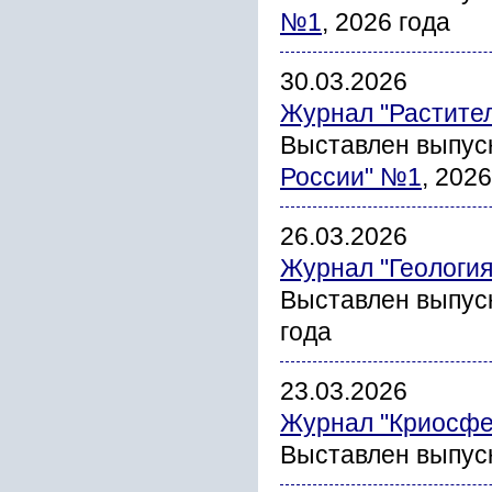
№1
, 2026 года
30.03.2026
Журнал "Растите
Выставлен выпус
России" №1
, 2026
26.03.2026
Журнал "Геология
Выставлен выпус
года
23.03.2026
Журнал "Криосфе
Выставлен выпус