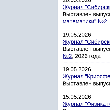
20.05.2026
Журнал "Сибирск
Выставлен выпус
математики" №2
,
19.05.2026
Журнал "Сибирски
Выставлен выпус
№2
, 2026 года
19.05.2026
Журнал "Криосфе
Выставлен выпус
15.05.2026
Журнал "Физика г