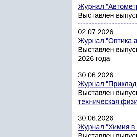
Журнал "Автомет
Выставлен выпуск
02.07.2026
Журнал "Оптика 
Выставлен выпус
2026 года
30.06.2026
Журнал "Прикладн
Выставлен выпус
техническая физ
30.06.2026
Журнал "Химия в 
Выставлен выпус