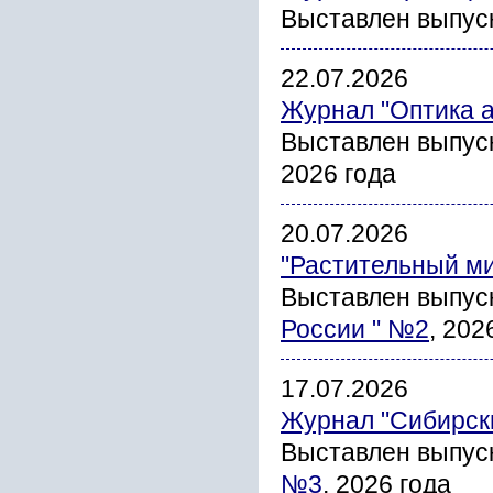
Выставлен выпус
22.07.2026
Журнал "Оптика 
Выставлен выпус
2026 года
20.07.2026
"Растительный ми
Выставлен выпус
России " №2
, 202
17.07.2026
Журнал "Сибирски
Выставлен выпус
№3
, 2026 года