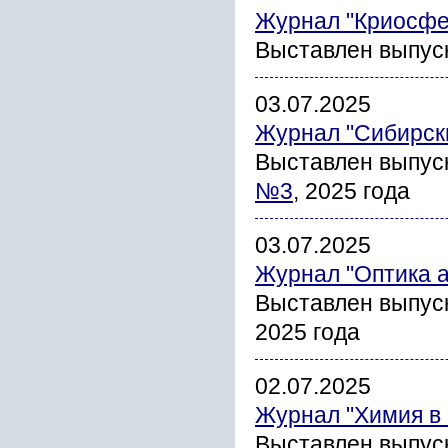
Журнал "Криосфе
Выставлен выпус
03.07.2025
Журнал "Сибирски
Выставлен выпус
№3
, 2025 года
03.07.2025
Журнал "Оптика 
Выставлен выпус
2025 года
02.07.2025
Журнал "Химия в 
Выставлен выпус