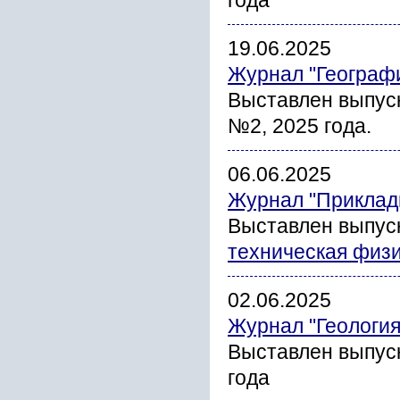
года
19.06.2025
Журнал "Географ
Выставлен выпуск
№2, 2025 года.
06.06.2025
Журнал "Прикладн
Выставлен выпуск
техническая физ
02.06.2025
Журнал "Геология
Выставлен выпус
года