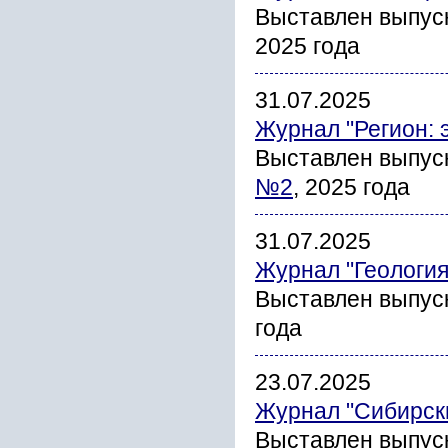
Выставлен выпуск
2025 года
31.07.2025
Журнал "Регион: 
Выставлен выпус
№2
, 2025 года
31.07.2025
Журнал "Геология
Выставлен выпус
года
23.07.2025
Журнал "Сибирск
Выставлен выпус