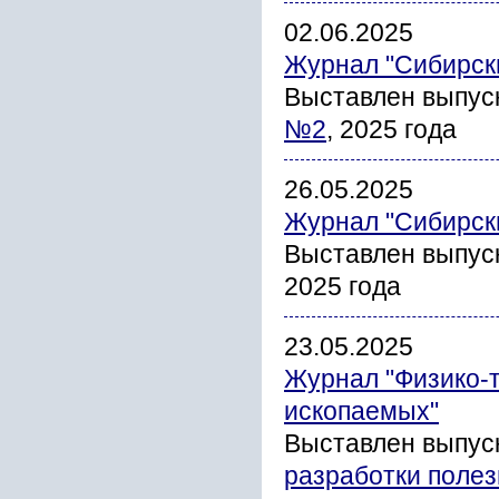
02.06.2025
Журнал "Сибирски
Выставлен выпус
№2
, 2025 года
26.05.2025
Журнал "Сибирск
Выставлен выпус
2025 года
23.05.2025
Журнал "Физико-
ископаемых"
Выставлен выпуск
разработки поле