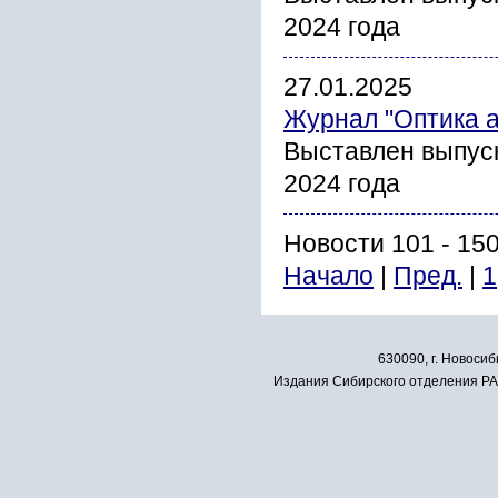
2024 года
27.01.2025
Журнал "Оптика 
Выставлен выпус
2024 года
Новости 101 - 150
Начало
|
Пред.
|
1
630090, г. Новосиб
Издания Сибирского отделения РАН