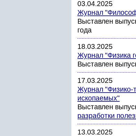
03.04.2025
Журнал "Философ
Выставлен выпуск
года
18.03.2025
Журнал "Физика г
Выставлен выпуск
17.03.2025
Журнал "Физико-
ископаемых"
Выставлен выпуск
разработки поле
13.03.2025