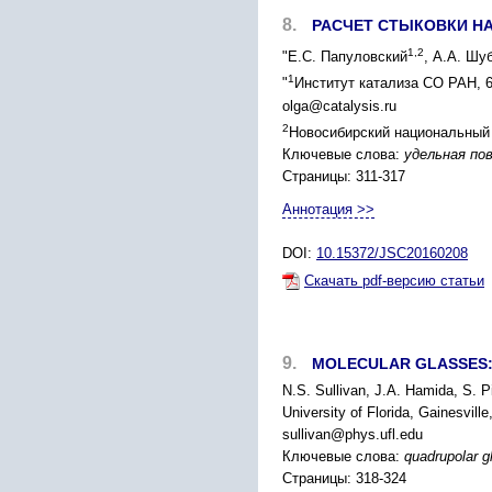
8.
РАСЧЕТ СТЫКОВКИ Н
1,2
"Е.С. Папуловский
, А.А. Шу
1
"
Институт катализа СО РАН, 6
olga@catalysis.ru
2
Новосибирский национальный 
Ключевые слова:
удельная пов
Страницы: 311-317
Аннотация >>
DOI:
10.15372/JSC20160208
Скачать pdf-версию статьи
9.
MOLECULAR GLASSES:
N.S. Sullivan, J.A. Hamida, S. Pi
University of Florida, Gainesvill
sullivan@phys.ufl.edu
Ключевые слова:
quadrupolar gl
Страницы: 318-324