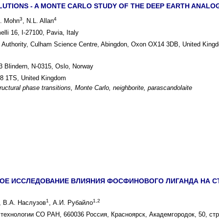
LUTIONS - A MONTE CARLO STUDY OF THE DEEP EARTH ANALOG
3
4
E. Mohn
, N.L. Allan
lli 16, I-27100, Pavia, Italy
Authority, Culham Science Centre, Abingdon, Oxon OX14 3DB, United King
3 Blindern, N-0315, Oslo, Norway
 BS8 1TS, United Kingdom
ructural phase transitions, Monte Carlo, neighborite, parascandolaite
ОЕ ИССЛЕДОВАНИЕ ВЛИЯНИЯ ФОСФИНОВОГО ЛИГАНДА НА С
1
1,2
, В.А. Наслузов
, А.И. Рубайло
технологии СО РАН, 660036 Россия, Красноярск, Академгородок, 50, стр