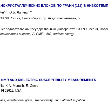
АНОКРИСТАЛЛИЧЕСКИХ БЛОКОВ ПО ГРАНИ (111) В НИЗКОТ
1,2
1,2
бин
, О.Б. Лапина
"
30090 Россия, Новосибирск, пр. Акад. Лаврентьева, 5
исследовательский государственный университет, 630090 Россия, Новоси
ерхностная энергия, Al ЯМР , AlO, surface energy
 NMR AND DIELECTRIC SUSCEPTIBILITY MEASUREMENTS
lla, K.A. Muttalib, E. Genio
e, Fl 32611, USA
ass, orientational glass, susceptibility, fluctuation-dissipation