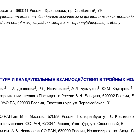
рситет, 660041 Россия, Красноярск, пр. Свободный, 79
ионала плотности, биядерные комплексы марганца и железа, винилиден
 iron complexes, vinylidene complexes, triphenylphosphine, carbonyl
КТУРА И КВАДРУПОЛЬНЫЕ ВЗАИМОДЕЙСТВИЯ В ТРОЙНЫХ МОЛ
2
2
2
3
4
ева
, Т.А. Денисова
, Р.Д. Невмывако
, А.Л. Бузлуков
, Ю.М. Кадырова
рситет им. первого Президента России Б.Н. Ельцина, 620002 Россия, Ек
 УрО РА, 620990 Россия, Екатеринбург, ул.Первомайская, 91
 РАН им. М.Н. Михеева, 620990 Россия, Екатеринбург, ул. С. Ковалевск
опользования СО РАН, 670047 Россия, Улан-Удэ, ул. Сахьяновой, 6
и им. А.В. Николаева СО РАН, 630090 Россия, Новосибирск, пр. Акад. Л