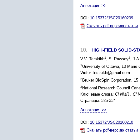
Аннотация >>
DOI:
10.15372/JSC20160209
Скачать pdf-версию статьи
10.
HIGH-FIELD SOLID-S
1
2
V.V. Terskikh
, S. Pawsey
, J.A
1
University of Ottawa, 10 Marie
Victor.Terskikh@gmail.com
2
Bruker BioSpin Corporation, 15 
3
National Research Council Can
Ключевые слова:
Cl NMR , Cl 
Страницы: 325-334
Аннотация >>
DOI:
10.15372/JSC20160210
Скачать pdf-версию статьи