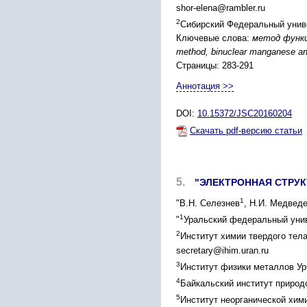
shor-elena@rambler.ru
2
Сибирский Федеральный униве
Ключевые слова:
метод функц
method, binuclear manganese and
Страницы: 283-291
Аннотация >>
DOI:
10.15372/JSC20160204
Скачать pdf-версию статьи
5.
"ЭЛЕКТРОННАЯ СТРУ
1
"В.Н. Селезнев
, Н.И. Медвед
1
"
Уральский федеральный униве
2
Институт химии твердого тела
secretary@ihim.uran.ru
3
Институт физики металлов УрО
4
Байкальский институт природ
5
Институт неорганической хими