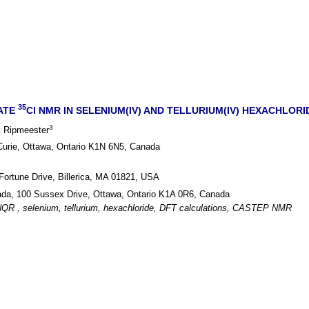
35
TATE
Cl NMR IN SELENIUM(IV) AND TELLURIUM(IV) HEXACHLORI
3
. Ripmeester
 Curie, Ottawa, Ontario K1N 6N5, Canada
Fortune Drive, Billerica, MA 01821, USA
ada, 100 Sussex Drive, Ottawa, Ontario K1A 0R6, Canada
NQR , selenium, tellurium, hexachloride, DFT calculations, CASTEP NMR