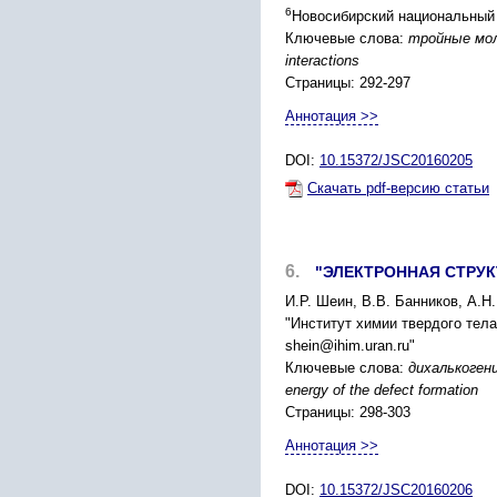
6
Новосибирский национальный 
Ключевые слова:
тройные моли
interactions
Страницы: 292-297
Аннотация >>
DOI:
10.15372/JSC20160205
Скачать pdf-версию статьи
6.
"ЭЛЕКТРОННАЯ СТРУ
И.Р. Шеин, В.В. Банников, А.Н
"Институт химии твердого тела
shein@ihim.uran.ru"
Ключевые слова:
дихалькогени
energy of the defect formation
Страницы: 298-303
Аннотация >>
DOI:
10.15372/JSC20160206