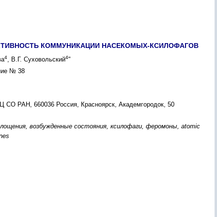
ЕКТИВНОСТЬ КОММУНИКАЦИИ НАСЕКОМЫХ-КСИЛОФАГОВ
4
4
ва
, В.Г. Суховольский
"
ние № 38
 СО РАН, 660036 Россия, Красноярск, Академгородок, 50
ощения, возбужденные состояния, ксилофаги, феромоны, atomic
ones