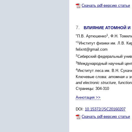
Скачать pdf-версию статьи
7.
ВЛИЯНИЕ АТОМНОЙ И
1
"П.В. Артюшенко
, Ф.Н. Томил
1
"
Институт физики им. Л.В. Ки
felixnt@gmail.com
2
Сибирский федеральный униве
3
Международный научный центр
4
Институт леса им. В.Н. Сука
Ключевые слова:
атомная и э
and electronic structure, functi
Страницы: 304-310
Аннотация >>
DOI:
10.15372/JSC20160207
Скачать pdf-версию статьи