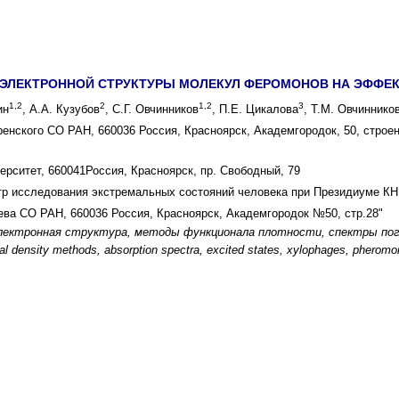
 ЭЛЕКТРОННОЙ СТРУКТУРЫ МОЛЕКУЛ ФЕРОМОНОВ НА ЭФФ
1,2
2
1,2
3
ин
, А.А. Кузубов
, С.Г. Овчинников
, П.Е. Цикалова
, Т.М. Овчиннико
ренского СО РАН, 660036 Россия, Красноярск, Академгородок, 50, строе
рситет, 660041Россия, Красноярск, пр. Свободный, 79
 исследования экстремальных состояний человека при Президиуме КНЦ
чева СО РАН, 660036 Россия, Красноярск, Академгородок №50, стр.28"
лектронная структура, методы функционала плотности, спектры погл
onal density methods, absorption spectra, excited states, xylophages, pherom