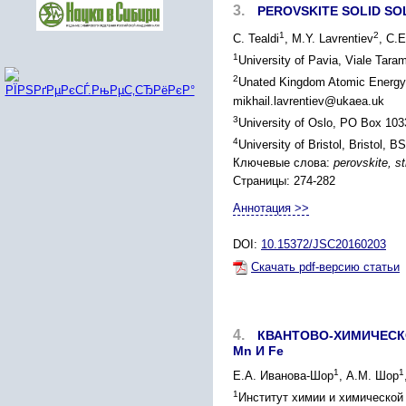
3.
PEROVSKITE SOLID SO
1
2
C. Tealdi
, M.Y. Lavrentiev
, C.
1
University of Pavia, Viale Tarame
2
Unated Kingdom Atomic Energy 
mikhail.lavrentiev@ukaea.uk
3
University of Oslo, PO Box 103
4
University of Bristol, Bristol,
Ключевые слова:
perovskite, st
Страницы: 274-282
Аннотация >>
DOI:
10.15372/JSC20160203
Скачать pdf-версию статьи
4.
КВАНТОВО-ХИМИЧЕСК
Mn И Fe
1
1
Е.А. Иванова-Шор
, А.М. Шор
1
Институт химии и химической 