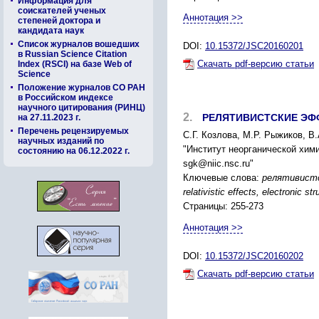
Информация для
соискателей ученых
Аннотация >>
степеней доктора и
кандидата наук
Список журналов вошедших
DOI:
10.15372/JSC20160201
в Russian Science Citation
Скачать pdf-версию статьи
Index (RSCI) на базе Web of
Science
Положение журналов СО РАН
в Российском индексе
научного цитирования (РИНЦ)
2.
РЕЛЯТИВИСТСКИЕ ЭФ
на 27.11.2023 г.
Перечень рецензируемых
С.Г. Козлова, М.Р. Рыжиков, В
научных изданий по
"Институт неорганической хими
состоянию на 06.12.2022 г.
sgk@niic.nsc.ru"
Ключевые слова:
релятивистс
relativistic effects, electronic 
Страницы: 255-273
Аннотация >>
DOI:
10.15372/JSC20160202
Скачать pdf-версию статьи