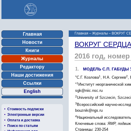
Главная
–
Журналы
–
ВОКРУГ СЕР
Главная
Новости
ВОКРУГ СЕРДЦА А
Книги
2016 год, номер
Журналы
Редактору
1.
МОДЕЛЬ С.П. ГАБУДЫ
Наши достижения
1
2
"С.Г. Козлова
, Н.А. Сергеев
,
Ссылки
1
"
Институт неорганической хим
sgk@niic.nsc.ru
English
2
University of Szczecin, Szczec
3
Всероссийский научно-исслед
Стоимость подписки
bouznik@ngs.ru
Электронные версии
4
Национальный исследовательс
Оплата и доставка
Ключевые слова:
ЯМР, подвижн
Поиск по статьям
Страницы: 230-254