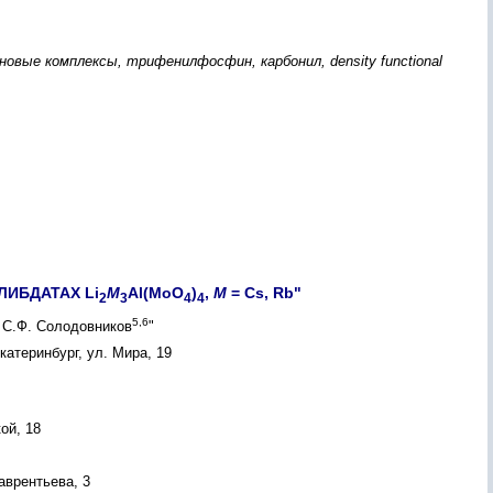
овые комплексы, трифенилфосфин, карбонил, density functional
ИБДАТАХ Li
M
Al(MoO
)
,
M
= Cs, Rb"
2
3
4
4
5,6
, С.Ф. Солодовников
"
атеринбург, ул. Мира, 19
ой, 18
аврентьева, 3