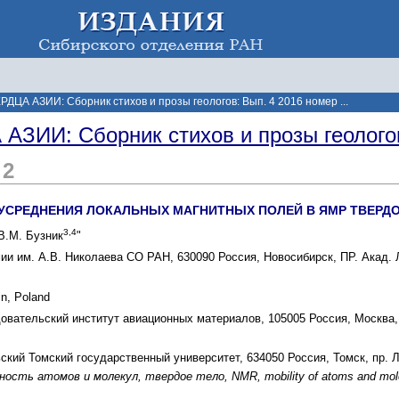
ДЦА АЗИИ: Сборник стихов и прозы геологов: Вып. 4 2016 номер ...
ЗИИ: Сборник стихов и прозы геологов
 2
 УСРЕДНЕНИЯ ЛОКАЛЬНЫХ МАГНИТНЫХ ПОЛЕЙ В ЯМР ТВЕРД
3,4
 В.М. Бузник
"
ии им. А.В. Николаева СО РАН, 630090 Россия, Новосибирск, ПР. Акад. 
in, Poland
овательский институт авиационных материалов, 105005 Россия, Москва, 
кий Томский государственный университет, 634050 Россия, Томск, пр. Л
ость атомов и молекул, твердое тело, NMR, mobility of atoms and molecul