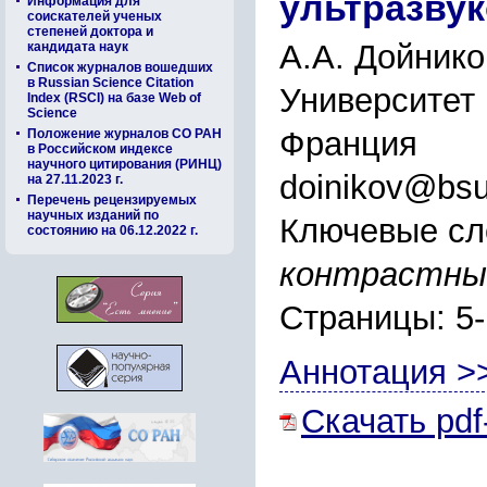
ультразву
Информация для
соискателей ученых
степеней доктора и
А.А. Дойнико
кандидата наук
Список журналов вошедших
в Russian Science Citation
Университет 
Index (RSCI) на базе Web of
Science
Франция
Положение журналов СО РАН
в Российском индексе
научного цитирования (РИНЦ)
doinikov@bsu
на 27.11.2023 г.
Перечень рецензируемых
научных изданий по
Ключевые сл
состоянию на 06.12.2022 г.
контрастный
Страницы: 5
Аннотация >
Скачать pdf