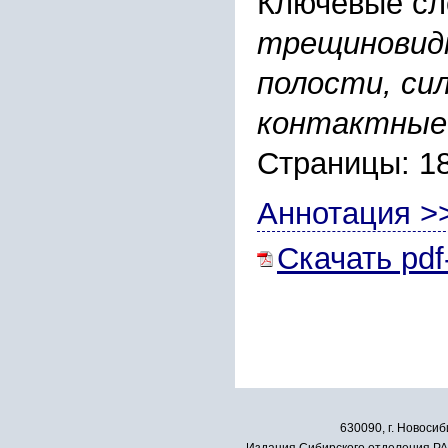
Ключевые сл
трещиновидн
полости, си
контактные
Страницы: 1
Аннотация >
Скачать pdf
630090, г. Новосиб