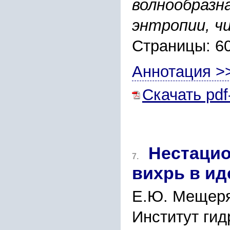
волнообразн
энтропии, ч
Страницы: 6
Аннотация >
Скачать pdf
Нестаци
7.
вихрь в и
Е.Ю. Мещер
Институт гид