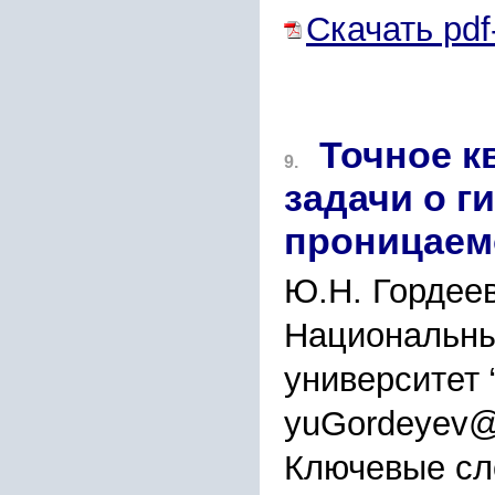
Скачать pdf
Точное к
9.
задачи о 
проницаем
Ю.Н. Гордеев
Национальны
университет
yuGordeyev@
Ключевые сл