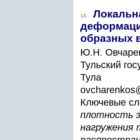
Локальн
14.
деформации
образных 
Ю.Н. Овчаре
Тульский гос
Тула
ovcharenkos@
Ключевые сл
плотность э
нагружения т
распростран