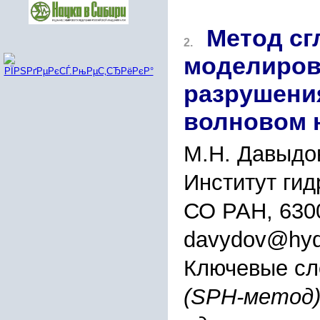
Метод сг
2.
моделиров
разрушения
волновом 
М.Н. Давыдов
Институт гид
СО РАН, 630
davydov@hydr
Ключевые сл
(SPH-метод)