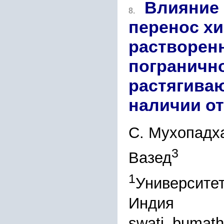
Влияние 
8.
перенос х
растворенн
пограничн
растягива
наличии от
С. Мухопадх
3
Вазед
1
Университет
Индия
swati_bumath