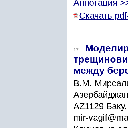
Аннотация >
Скачать pdf
Моделир
17.
трещинови
между бере
В.М. Мирсал
Азербайджанс
AZ1129 Баку
mir-vagif@mai