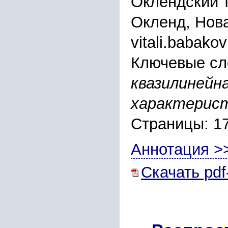
Оклендский т
Окленд, Нов
vitali.babako
Ключевые сл
квазилинейн
характерис
Страницы: 1
Аннотация >
Скачать pdf