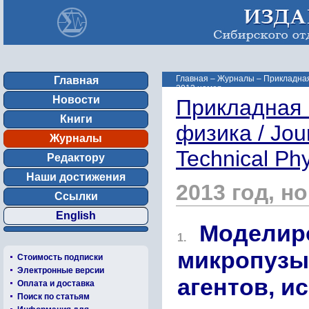
Главная
–
Журналы
–
Прикладная 
Главная
2013 номер ...
Новости
Прикладная 
Книги
физика / Jou
Журналы
Technical Ph
Редактору
Наши достижения
2013 год, н
Ссылки
English
Моделир
1.
микропузы
Стоимость подписки
Электронные версии
агентов, и
Оплата и доставка
Поиск по статьям