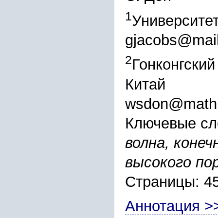
1
Университет
gjacobs@mail
2
Гонконгский
Китай
wsdon@math.
Ключевые сл
волна, коне
высокого по
Страницы: 4
Аннотация >