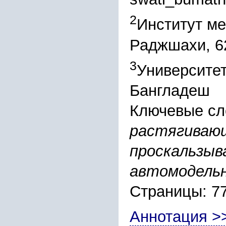
2
Институт ме
Раджшахи, 6
3
Университет
Бангладеш
Ключевые сл
растягивающ
проскальзыв
автомодель
Страницы: 7
Аннотация >