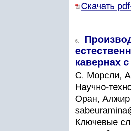
Скачать pdf
Производ
6.
естественн
кавернах 
С. Морсли, 
Научно-техно
Оран, Алжир
sabeuramina
Ключевые сл