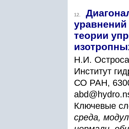
Диагона
12.
уравнений
теории упр
изотропны
Н.И. Острос
Институт гид
СО РАН, 630
abd@hydro.ns
Ключевые сл
среда, моду
нормали, об