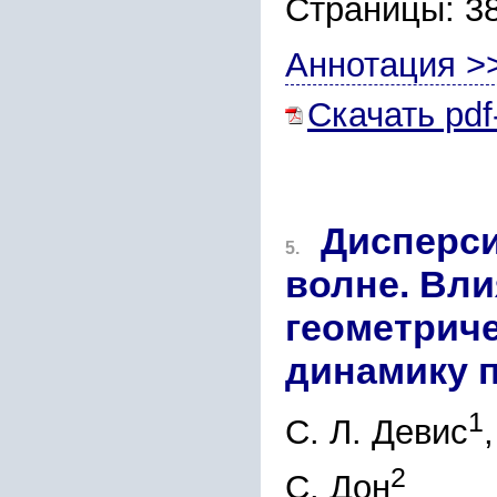
Страницы: 3
Аннотация >
Скачать pdf
Дисперси
5.
волне. Вли
геометриче
динамику 
1
С. Л. Девис
2
С. Дон