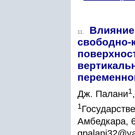
Влияние
11.
свободно-
поверхнос
вертикальн
переменног
1
Дж. Палани
1
Государстве
Амбедкара, 
gpalani32@ya