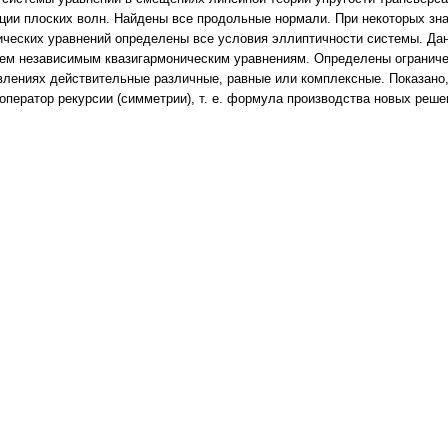
ации плоских волн. Найдены все продольные нормали. При некоторых зн
ических уравнений определены все условия эллиптичности системы. Д
ем независимым квазигармоническим уравнениям. Определены ограничен
влениях действительные различные, равные или комплексные. Показано
оператор рекурсии (симметрии), т. е. формула производства новых реше