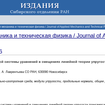
механика и техническая физика / Journal of Applied Mechanics and Technical P
ика и техническая физика / Journal of A
6
ой системы уравнений в смещениях линейной теории упругос
. А. Лаврентьева СО РАН, 630090 Новосибирск
ьно-изотропная среда, модули упругости, продольные нормали, общее 
 системы уравнений в смещениях линейной теории упругости трансверс