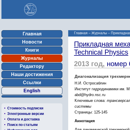
Главная
–
Журналы
–
Прикладная 
Главная
Новости
Прикладная механ
Книги
Technical Physics
Журналы
2013 год,
номер 
Редактору
Наши достижения
Диагонализация трехмерн
Ссылки
Н.И. Остросаблин
Институт гидродинамики им. М
English
abd@hydro.nsc.ru
Ключевые слова:
трансверсал
системы
Стоимость подписки
Страницы: 125-145
Электронные версии
Оплата и доставка
Аннотация
Поиск по статьям
Для динамической трехмерной