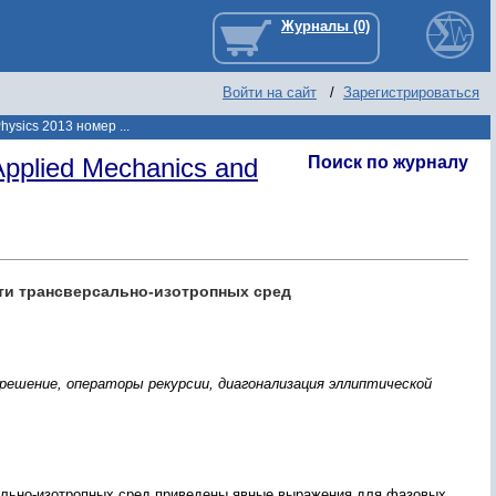
Войти на сайт
/
Зарегистрироваться
hysics 2013 номер ...
pplied Mechanics and
Поиск по журналу
ти трансверсально-изотропных сред
решение, операторы рекурсии, диагонализация эллиптической
ально-изотропных сред приведены явные выражения для фазовых