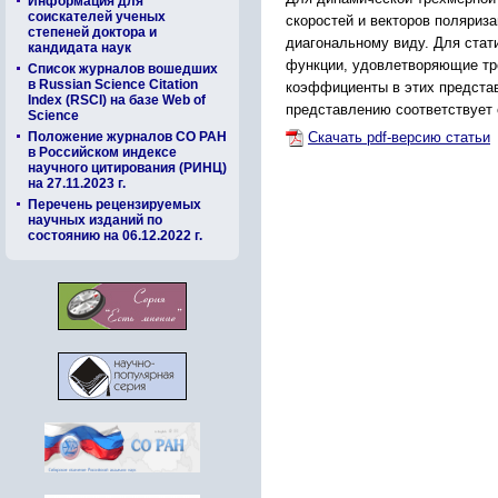
Информация для
соискателей ученых
скоростей и векторов поляриз
степеней доктора и
диагональному виду. Для стат
кандидата наук
функции, удовлетворяющие тр
Список журналов вошедших
в Russian Science Citation
коэффициенты в этих предста
Index (RSCI) на базе Web of
представлению соответствует 
Science
Положение журналов СО РАН
Скачать pdf-версию статьи
в Российском индексе
научного цитирования (РИНЦ)
на 27.11.2023 г.
Перечень рецензируемых
научных изданий по
состоянию на 06.12.2022 г.