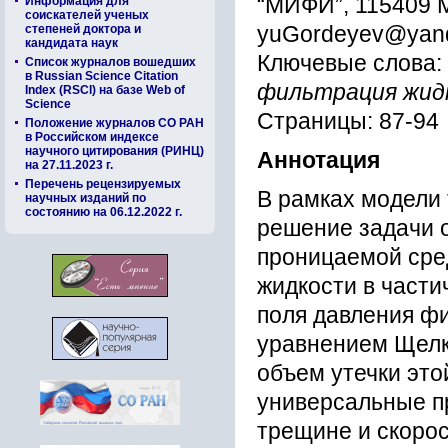
“МИФИ”, 115409 
Информация для
соискателей ученых
степеней доктора и
yuGordeyev@yand
кандидата наук
Ключевые слова:
Список журналов вошедших
в Russian Science Citation
фильтрация жид
Index (RSCI) на базе Web of
Science
Страницы: 87-94
Положение журналов СО РАН
в Российском индексе
научного цитирования (РИНЦ)
Аннотация
на 27.11.2023 г.
Перечень рецензируемых
В рамках модели
научных изданий по
состоянию на 06.12.2022 г.
решение задачи 
проницаемой сре
жидкости в части
поля давления ф
уравнением Щелк
объем утечки эт
универсальные п
трещине и скорос