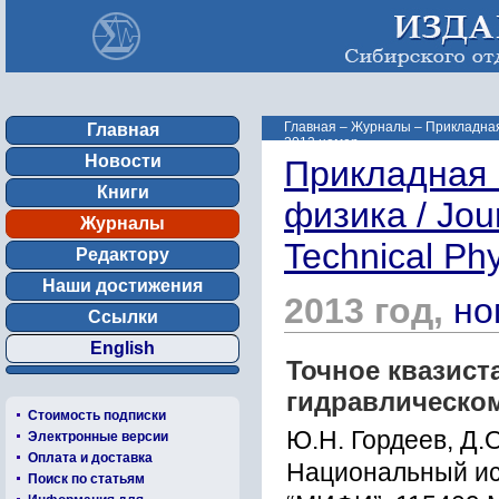
Главная
–
Журналы
–
Прикладная 
Главная
2013 номер ...
Новости
Прикладная 
Книги
физика / Jou
Журналы
Technical Ph
Редактору
Наши достижения
2013 год,
но
Ссылки
English
Точное квазист
гидравлическо
Стоимость подписки
Ю.Н. Гордеев, Д.
Электронные версии
Оплата и доставка
Национальный ис
Поиск по статьям