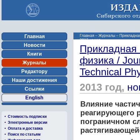
Главная
–
Журналы
–
Прикладная 
Главная
2013 номер ...
Новости
Прикладная 
Книги
физика / Jou
Журналы
Technical Ph
Редактору
Наши достижения
2013 год,
но
Ссылки
English
Влияние частич
реагирующего р
Стоимость подписки
пограничном с
Электронные версии
растягивающейс
Оплата и доставка
Поиск по статьям