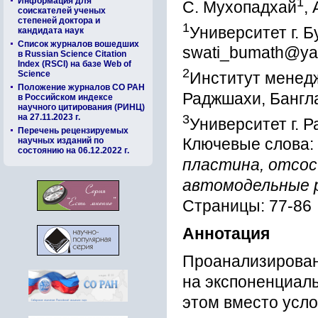
1
Информация для
С. Мухопадхай
,
соискателей ученых
степеней доктора и
1
Университет г. 
кандидата наук
Список журналов вошедших
swati_bumath@yah
в Russian Science Citation
Index (RSCI) на базе Web of
2
Science
Институт менедж
Положение журналов СО РАН
Раджшахи, Банг
в Российском индексе
научного цитирования (РИНЦ)
3
на 27.11.2023 г.
Университет г. 
Перечень рецензируемых
научных изданий по
Ключевые слова:
состоянию на 06.12.2022 г.
пластина, отсос 
автомодельные 
Страницы: 77-86
Аннотация
Проанализирован
на экспоненциал
этом вместо усл