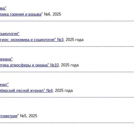
ыва"
зика горения и взрыва
" №6, 2025
оциология"
егион: экономика и социология" №3
, 2025 года
океана"
птика атмосферы и океана" №10
, 2025 года
рнал"
ибирский лесной журнал" №4
, 2025 года
втометрия
" №5, 2025