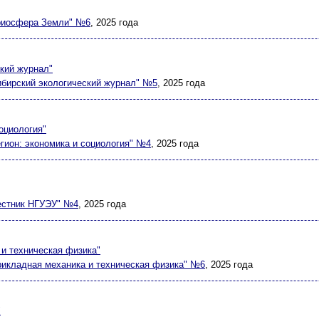
риосфера Земли" №6
, 2025 года
кий журнал"
ибирский экологический журнал" №5
, 2025 года
оциология"
егион: экономика и социология" №4
, 2025 года
естник НГУЭУ" №4
, 2025 года
и техническая физика"
рикладная механика и техническая физика" №6
, 2025 года
"