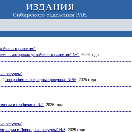
тойчивого развития"
имия в интересах устойчивого развития" №1
, 2026 года
ые ресурсы"
а "
География и Природные ресурсы" №S6
, 2025 года
"
еология и геофизика" №2
, 2026 года
ые ресурсы"
еография и Природные ресурсы" №5
, 2025 года