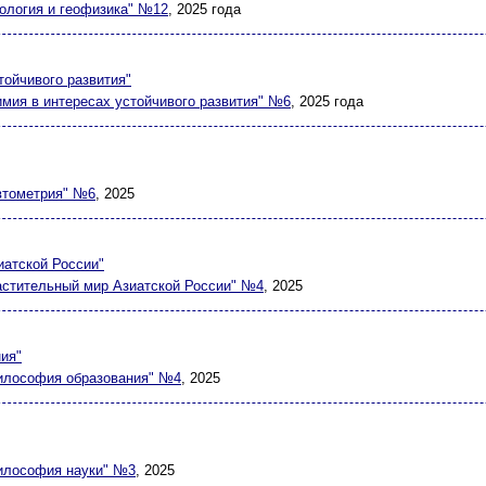
еология и геофизика" №12
, 2025 года
тойчивого развития"
имия в интересах устойчивого развития" №6
, 2025 года
втометрия" №6
, 2025
атской России"
астительный мир Азиатской России" №4
, 2025
ия"
илософия образования" №4
, 2025
илософия науки" №3
, 2025