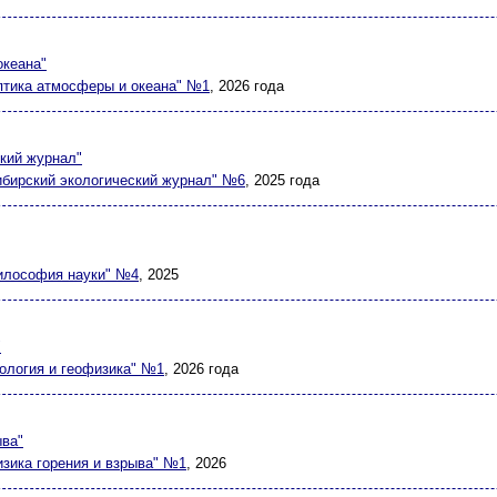
океана"
птика атмосферы и океана" №1
, 2026 года
кий журнал"
ибирский экологический журнал" №6
, 2025 года
илософия науки" №4
, 2025
"
еология и геофизика" №1
, 2026 года
ыва"
изика горения и взрыва" №1
, 2026