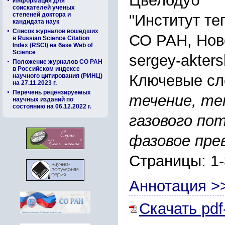
Цвелодуб
Информация для
соискателей ученых
степеней доктора и
"Институт те
кандидата наук
Список журналов вошедших
СО РАН, Нов
в Russian Science Citation
Index (RSCI) на базе Web of
Science
sergey-akter
Положение журналов СО РАН
в Российском индексе
Ключевые сл
научного цитирования (РИНЦ)
на 27.11.2023 г.
Перечень рецензируемых
течение, те
научных изданий по
состоянию на 06.12.2022 г.
газового по
фазовое пре
Страницы: 1
Аннотация >
Скачать pdf