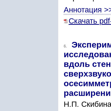
Аннотация >
Скачать pdf
Эксперим
6.
исследова
вдоль сте
сверхзвуко
осесиммет
расширен
Н.П. Скибина