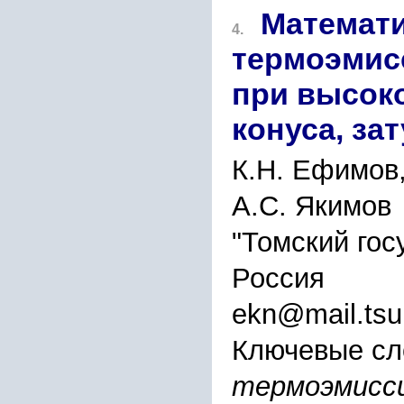
Математ
4.
термоэмис
при высок
конуса, за
К.Н. Ефимов,
А.С. Якимов
"Томский гос
Россия
ekn@mail.tsu
Ключевые сл
термоэмисси