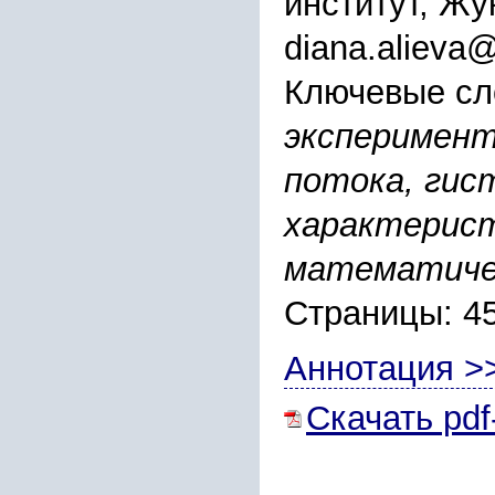
институт, Жу
diana.alieva@
Ключевые сл
эксперимент
потока, гис
характерист
математиче
Страницы: 4
Аннотация >
Скачать pdf