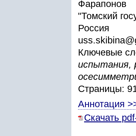
Фарапонов
"Томский гос
Россия
uss.skibina@
Ключевые сл
испытания, 
осесимметри
Страницы: 9
Аннотация >
Скачать pdf