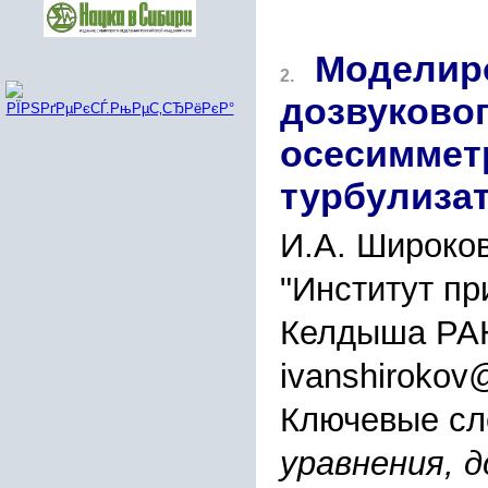
Моделир
2.
дозвуковог
осесимметр
турбулиза
И.А. Широков
"Институт пр
Келдыша РАН
ivanshirokov
Ключевые сл
уравнения, д