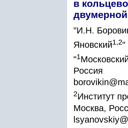
в кольцево
двумерной
"И.Н. Борови
1,2
Яновский
"
1
"
Московский
Россия
borovikin@ma
2
Институт п
Москва, Рос
lsyanovskiy@