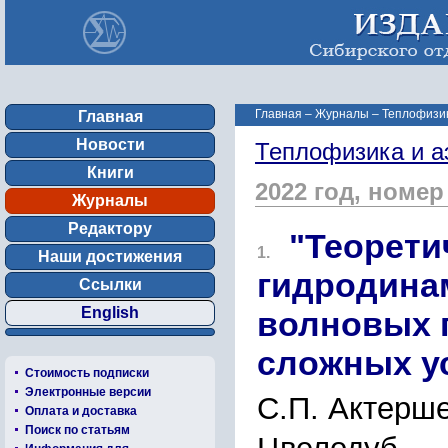
Главная
–
Журналы
–
Теплофизик
Главная
Новости
Теплофизика и а
Книги
2022 год, номер
Журналы
Редактору
"Теорети
1.
Наши достижения
гидродина
Ссылки
English
волновых 
сложных ус
Стоимость подписки
Электронные версии
С.П. Актерше
Оплата и доставка
Поиск по статьям