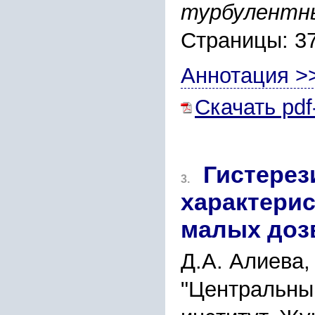
турбулентн
Страницы: 3
Аннотация >
Скачать pdf
Гистерез
3.
характери
малых доз
Д.А. Алиева,
"Центральны