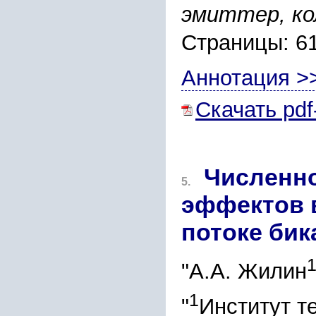
эмиттер, ко
Страницы: 6
Аннотация >
Скачать pdf
Численн
5.
эффектов 
потоке би
1
"А.А. Жилин
1
"
Институт т