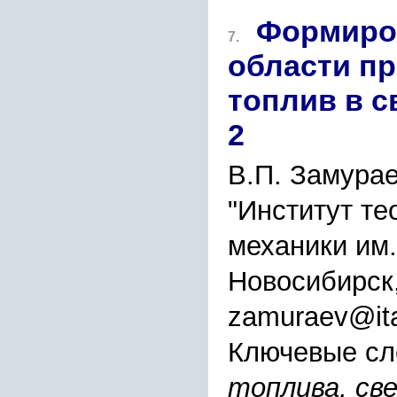
Формиро
7.
области п
топлив в с
2
В.П. Замурае
"Институт те
механики им
Новосибирск
zamuraev@ita
Ключевые сл
топлива, св