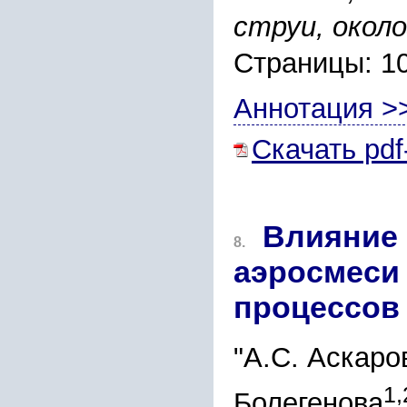
струи, окол
Страницы: 1
Аннотация >
Скачать pdf
Влияние 
8.
аэросмеси
процессов
"А.С. Аскаро
1,
Болегенова