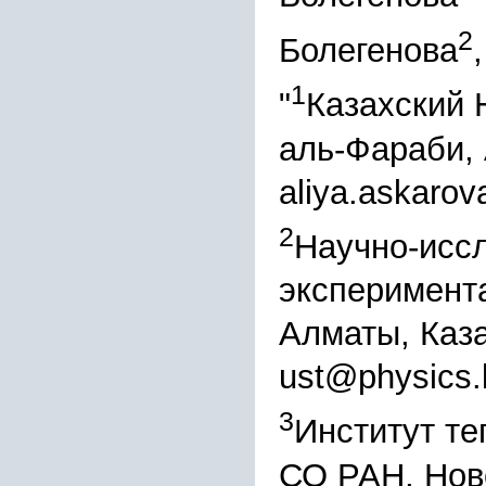
2
Болегенова
1
"
Казахский 
аль-Фараби,
aliya.askaro
2
Научно-иссл
эксперимента
Алматы, Каз
ust@physics.
3
Институт те
СО РАН, Нов