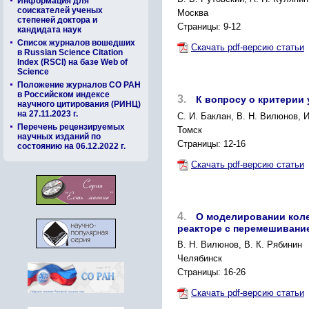
Информация для
соискателей ученых
Москва
степеней доктора и
Страницы: 9-12
кандидата наук
Список журналов вошедших
Скачать pdf-версию статьи
в Russian Science Citation
Index (RSCI) на базе Web of
Science
Положение журналов СО РАН
в Российском индексе
3.
К вопросу о критерии
научного цитирования (РИНЦ)
на 27.11.2023 г.
С. И. Баклан, В. Н. Вилюнов, И
Перечень рецензируемых
Томск
научных изданий по
Страницы: 12-16
состоянию на 06.12.2022 г.
Скачать pdf-версию статьи
4.
О моделировании коле
реакторе с перемешивани
В. Н. Вилюнов, В. К. Рябинин
Челябинск
Страницы: 16-26
Скачать pdf-версию статьи