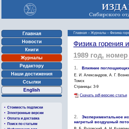
Главная
–
Журналы
–
Физика гор
Главная
Новости
Физика горения 
Книги
1989 год, номер
Журналы
Редактору
1.
Влияние поглощающих 
Наши достижения
Е. И. Александров, А. Г. Возню
Томск
Ссылки
Страницы: 3-9
English
Скачать pdf-версию статьи
Стоимость подписки
Электронные версии
2.
Экспериментальное ис
Оплата и доставка
нагретый воздушный пото
Поиск по статьям
В. Б. Рутовский, А. Н. Куляпин