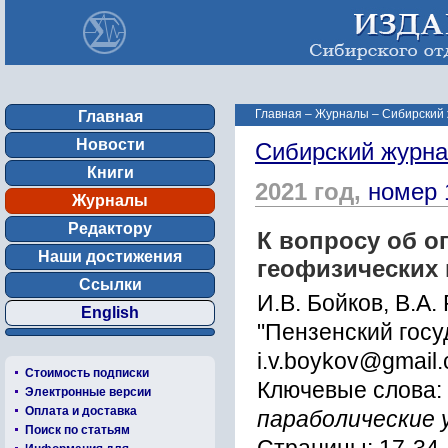
Главная
–
Журналы
–
Сибирский 
Главная
Новости
Сибирский журна
Книги
2021 год,
номер 
Журналы
Редактору
К вопросу об 
Наши достижения
геофизических
Ссылки
И.В. Бойков, В.А.
English
"Пензенский госу
i.v.boykov@gmail
Стоимость подписки
Ключевые слова:
Электронные версии
Оплата и доставка
параболические 
Поиск по статьям