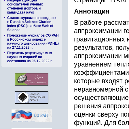
Страницы: 17-34
Информация для
соискателей ученых
степеней доктора и
Аннотация
кандидата наук
Список журналов вошедших
В работе рассма
в Russian Science Citation
Index (RSCI) на базе Web of
аппроксимации ге
Science
Положение журналов СО РАН
гравитационных 
в Российском индексе
научного цитирования (РИНЦ)
результатов, пол
на 27.11.2023 г.
Перечень рецензируемых
аппроксимации м
научных изданий по
состоянию на 06.12.2022 г.
уравнением тепл
коэффициентами.
которые входят р
неравномерной с
осуществляющие 
решения аппрокс
оценки сверху п
функций. Для бол