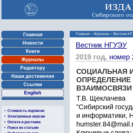
Главная
–
Журналы
–
Вестник НГ
Главная
Новости
Вестник НГУЭУ
Книги
2019 год,
номер 
Журналы
Редактору
СОЦИАЛЬНАЯ И
Наши достижения
ОПРЕДЕЛЕНИЕ 
Ссылки
ВЗАИМОСВЯЗИ
English
Т.В. Щеклачева
"Сибирский госу
Стоимость подписки
и информатики, 
Электронные версии
Оплата и доставка
humster.84@mail.
Поиск по статьям
Ключевые слова: