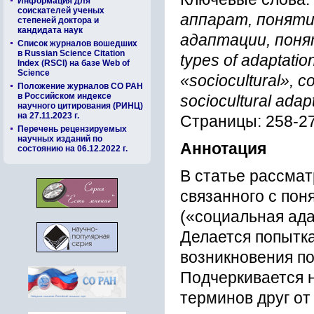
Информация для
соискателей ученых
аппарат, поняти
степеней доктора и
кандидата наук
адаптации, поня
Список журналов вошедших
в Russian Science Citation
types of adaptatio
Index (RSCI) на базе Web of
Science
«sociocultural», c
Положение журналов СО РАН
в Российском индексе
sociocultural adap
научного цитирования (РИНЦ)
на 27.11.2023 г.
Страницы: 258-2
Перечень рецензируемых
научных изданий по
Аннотация
состоянию на 06.12.2022 г.
В статье рассма
связанного с пон
(«социальная ада
Делается попытк
возникновения п
Подчеркивается 
терминов друг от 