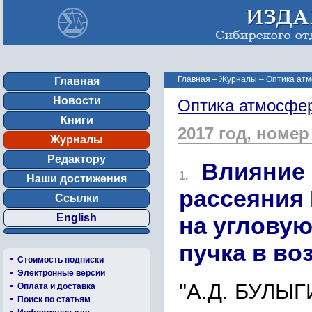
Главная
–
Журналы
–
Оптика атм
Главная
Новости
Оптика атмосфер
Книги
2017 год, номер
Журналы
Редактору
Влияние
1.
Наши достижения
рассеяния
Ссылки
English
на угловую
пучка в во
Стоимость подписки
Электронные версии
"А.Д. БУЛЫ
Оплата и доставка
Поиск по статьям