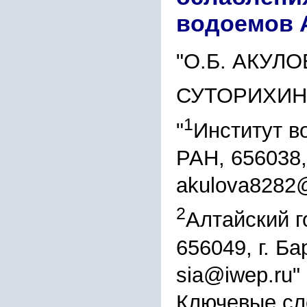
водоемов А
"О.Б. АКУЛО
СУТОРИХИН
1
"
Институт в
РАН, 656038,
akulova8282@
2
Алтайский г
656049, г. Б
sia@iwep.ru"
Ключевые сл