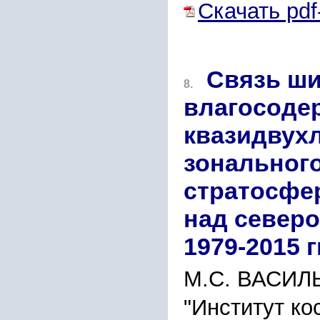
Скачать pdf
Связь ш
8.
влагосоде
квазидвух
зонального
стратосфе
над северо
1979-2015 гг
М.С. ВАСИЛ
"Институт к