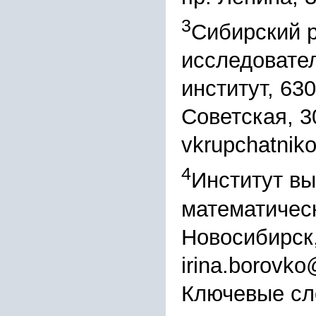
3
Сибирский 
исследовате
институт, 630
Советская, 3
vkrupchatnik
4
Институт вы
математическ
Новосибирск,
irina.borovk
Ключевые сл