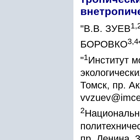
внетропич
1,
"В.В. ЗУЕВ
3,4
БОРОВКО
1
"
Институт м
экологически
Томск, пр. А
vvzuev@imce
2
Национальн
политехничес
пр. Ленина, 