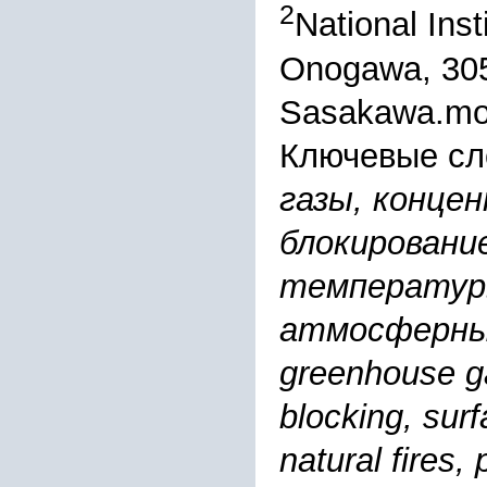
2
National Inst
Onogawa, 305
Sasakawa.mot
Ключевые сл
газы, конце
блокировани
температуры
атмосферные 
greenhouse ga
blocking, sur
natural fires, 