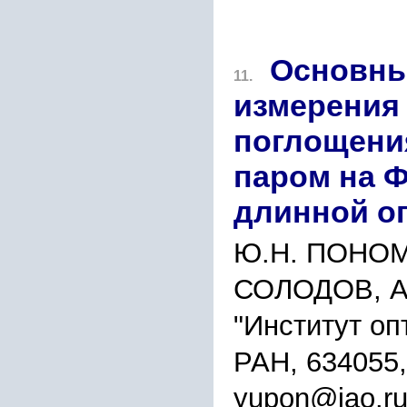
Основны
11.
измерения 
поглощени
паром на Ф
длинной о
Ю.Н. ПОНОМ
СОЛОДОВ, А
"Институт оп
РАН, 634055,
yupon@iao.ru