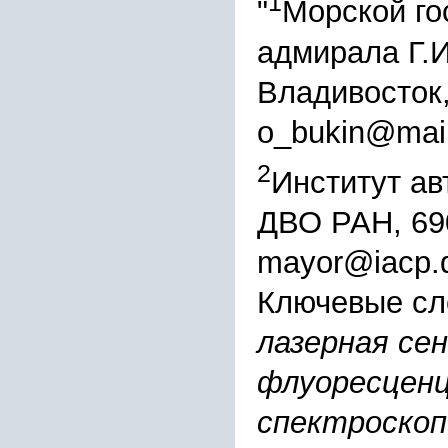
1
"
Морской го
адмирала Г.И
Владивосток,
o_bukin@mail
2
Институт ав
ДВО РАН, 690
mayor@iacp.d
Ключевые сл
лазерная се
флуоресценц
спектроскоп