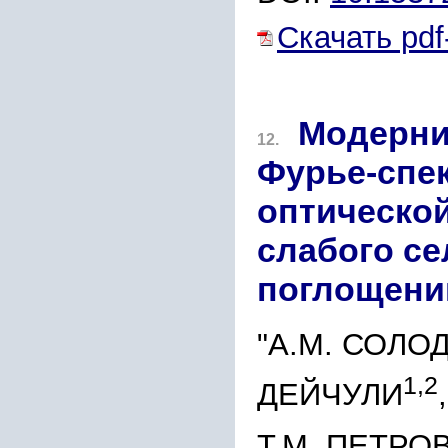
Скачать pdf
Модерни
12.
Фурье-спек
оптическо
слабого се
поглощени
"А.М. СОЛО
1,2
ДЕЙЧУЛИ
Т.М. ПЕТРО