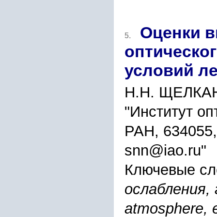
Оценки в
5.
оптическо
условий л
Н.Н. ЩЕЛКА
"Институт оп
РАН, 634055,
snn@iao.ru"
Ключевые сл
ослабления, 
atmosphere, e