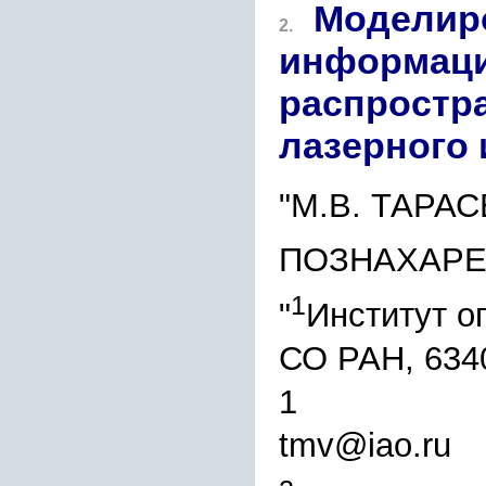
Моделиро
2.
информаци
распростр
лазерного
"М.В. ТАРА
ПОЗНАХАР
1
"
Институт о
СО РАН, 6340
1
tmv@iao.ru