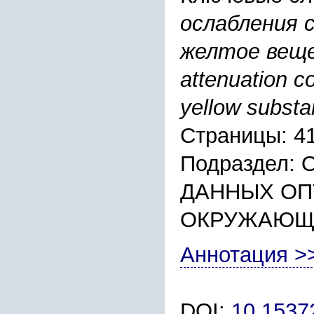
ослабления с
желтое вещес
attenuation co
yellow substa
Страницы: 4
Подраздел:
ДАННЫХ ОП
ОКРУЖАЮЩ
Аннотация >
DOI:
10.153