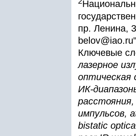
2
Национальн
государствен
пр. Ленина, 
belov@iao.ru
Ключевые сл
лазерное из
оптическая 
ИК-диапазон
расстояния,
импульсов, at
bistatic optic