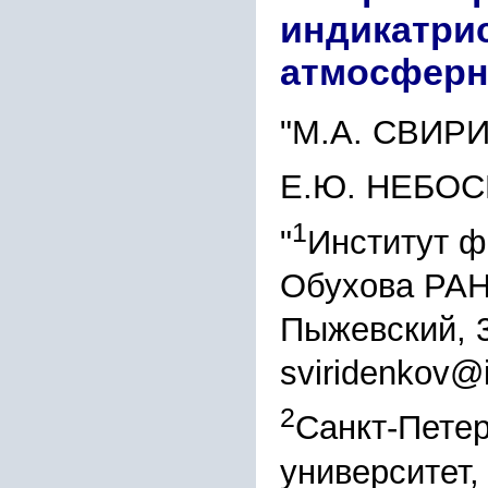
индикатри
атмосферн
"М.А. СВИР
Е.Ю. НЕБО
1
"
Институт ф
Обухова РАН,
Пыжевский, 
sviridenkov@i
2
Санкт-Петер
университет, 