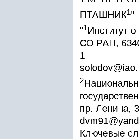
1
ПТАШНИК
"
1
"
Институт о
СО РАН, 6340
1
solodov@iao.
2
Национальн
государствен
пр. Ленина, 
dvm91@yande
Ключевые сл