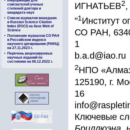
Информация для
2
ИГНАТЬЕВ
соискателей ученых
степеней доктора и
кандидата наук
1
"
Институт о
Список журналов вошедших
в Russian Science Citation
Index (RSCI) на базе Web of
СО РАН, 6340
Science
Положение журналов СО РАН
в Российском индексе
1
научного цитирования (РИНЦ)
на 27.11.2023 г.
b.a.d@iao.ru
Перечень рецензируемых
научных изданий по
состоянию на 06.12.2022 г.
2
НПО «Алмаз»
125190, г. Мо
16
info@raspleti
Ключевые сл
Бриллюэна, 