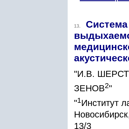
Система
13.
выдыхаемо
медицинско
акустическ
"И.В. ШЕРС
2
ЗЕНОВ
"
1
"
Институт л
Новосибирск,
13/3