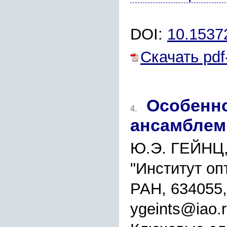
DOI:
10.153
Скачать pdf
Особенно
4.
ансамблем
Ю.Э. ГЕЙНЦ
"Институт оп
РАН, 634055,
ygeints@iao.r