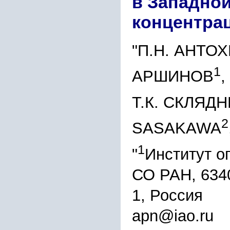
в Западно
концентрац
"П.Н. АНТО
1
АРШИНОВ
,
Т.К. СКЛЯД
2
SASAKAWA
1
"
Институт о
СО РАН, 6340
1, Россия
apn@iao.ru