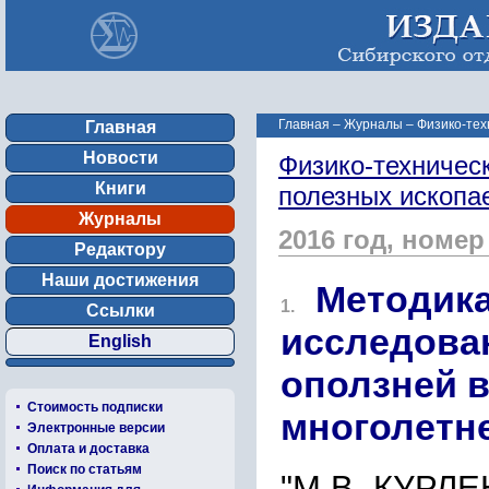
Главная
–
Журналы
–
Физико-тех
Главная
Новости
Физико-техничес
Книги
полезных ископ
Журналы
2016 год, номер
Редактору
Наши достижения
Методика
1.
Ссылки
исследова
English
оползней в
Стоимость подписки
многолетн
Электронные версии
Оплата и доставка
Поиск по статьям
"М.В. КУРЛ