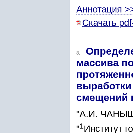
Аннотация >
Скачать pdf
Определе
8.
массива по
протяженн
выработки
смещений н
"А.И. ЧАНЫ
1
"
Институт г