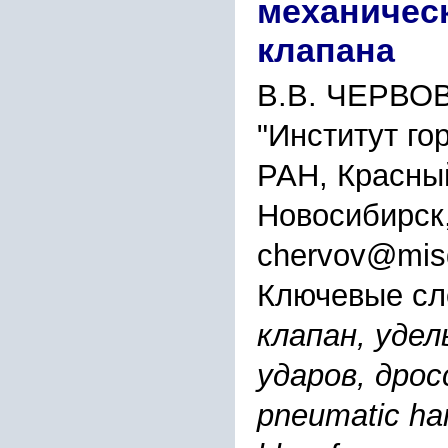
механичес
клапана
В.В. ЧЕРВО
"Институт го
РАН, Красный
Новосибирск
chervov@misd
Ключевые сл
клапан, уде
ударов, дрос
pneumatic hamm