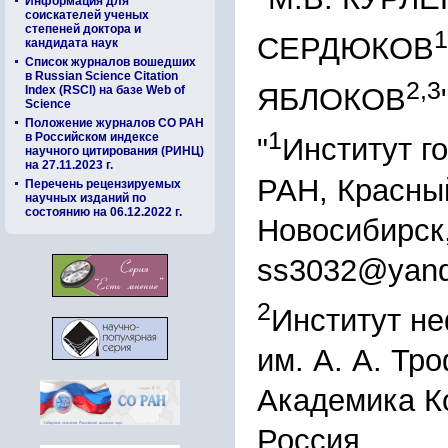
Информация для
соискателей ученых
степеней доктора и
1
СЕРДЮКОВ
кандидата наук
Список журналов вошедших
в Russian Science Citation
2,3
ЯБЛОКОВ
Index (RSCI) на базе Web of
Science
Положение журналов СО РАН
1
в Российском индексе
"
Институт г
научного цитирования (РИНЦ)
на 27.11.2023 г.
РАН, Красный
Перечень рецензируемых
научных изданий по
состоянию на 06.12.2022 г.
Новосибирск
ss3032@yand
2
Институт не
им. А. А. Тр
Академика Ко
Россия