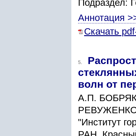
Подраздел: 
Аннотация >
Скачать pdf
Распрост
5.
стеклянны
волн от пе
А.П. БОБРЯК
РЕВУЖЕНК
"Институт го
РАН, Красный