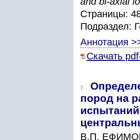
and bi-axial 
Страницы: 4
Подраздел: 
Аннотация >
Скачать pdf
Определе
7.
пород на р
испытаний
центральн
В.П. ЕФИМО