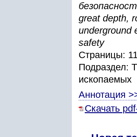
безопасность
great depth, r
underground ex
safety
Страницы: 1
Подраздел: 
ископаемых
Аннотация >
Скачать pdf