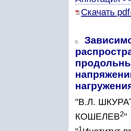
Скачать pdf
Зависимо
6.
распростр
продольны
напряжени
нагружения
"В.Л. ШКУР
2
КОШЕЛЕВ
"
1