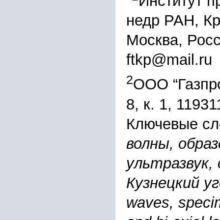
"
Институт п
недр РАН, Крю
Москва, Рос
ftkp@mail.ru
2
ООО “Газпро
8, к. 1, 1193
Ключевые сл
волны, обра
ультразвук, 
Кузнецкий уго
waves, specim