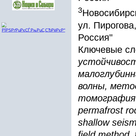
3
Новосибирск
ул. Пирогова,
Россия"
Ключевые сл
устойчивост
малоглубинн
волны, мето
томография,
permafrost roc
shallow seism
field method,