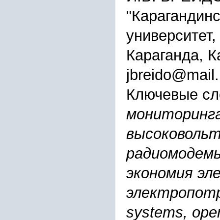
"Карагандинс
университет, 
Караганда, К
jbreido@mail.
Ключевые сл
мониторинга
высоковольт
радиомодем
экономия эл
электропотре
systems, oper