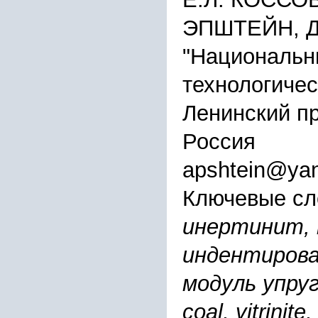
ЭПШТЕЙН, Д
"Национальн
технологичес
Ленинский про
Россия
apshtein@yan
Ключевые сл
инертинит, 
индентирова
модуль упру
coal, vitrinit