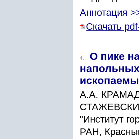
Аннотация >
Скачать pdf
О пике н
4.
напольных
ископаемы
А.А. КРАМАД
СТАЖЕВСКИЙ
"Институт го
РАН, Красный