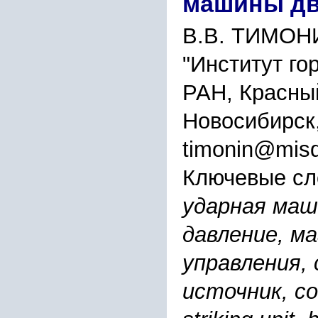
машины дв
В.В. ТИМОНИ
"Институт го
РАН, Красный
Новосибирск
timonin@misd
Ключевые сл
ударная маши
давление, м
управления,
источник, co