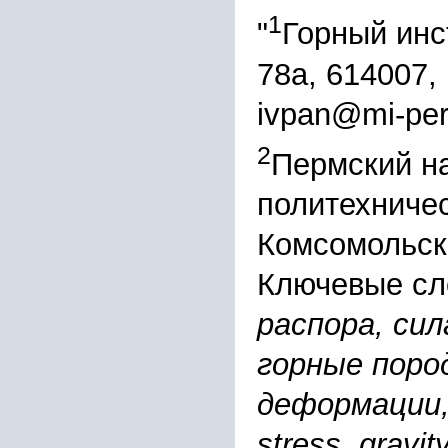
1
"
Горный инс
78а, 614007,
ivpan@mi-per
2
Пермский н
политехничес
Комсомольски
Ключевые сл
распора, си
горные поро
деформации,
stress, gravit