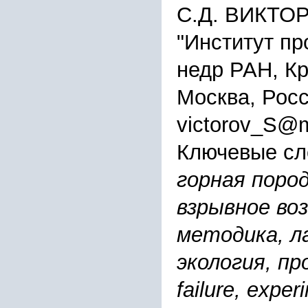
С.Д. ВИКТО
"Институт п
недр РАН, Крю
Москва, Рос
victorov_S@m
Ключевые сл
горная поро
взрывное во
методика, л
экология, про
failure, exper