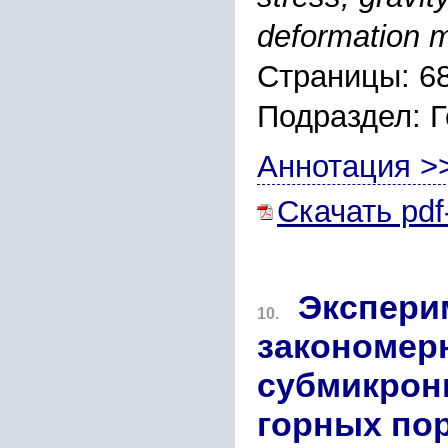
deformation m
Страницы: 6
Подраздел: 
Аннотация >
Скачать pdf
Экспери
10.
закономер
субмикрон
горных по