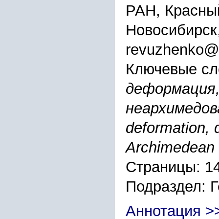
РАН, Красный
Новосибирск
revuzhenko@
Ключевые сл
деформация,
неархимедова
deformation, d
Archimedean 
Страницы: 1
Подраздел: 
Аннотация >