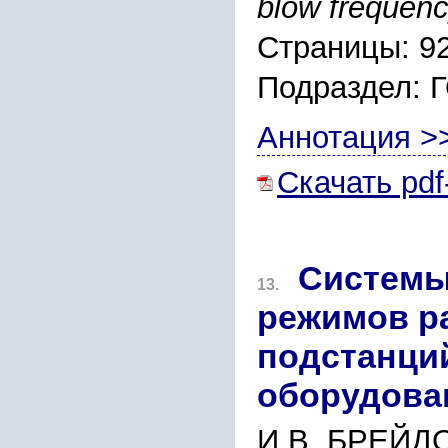
blow frequenc
Страницы: 9
Подраздел
Аннотация >
Скачать pdf
Системы
13.
режимов р
подстанци
оборудова
И.В. БРЕЙДО