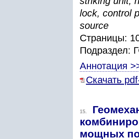
striking unit,
lock, control 
source
Страницы: 1
Подраздел
Аннотация >
Скачать pdf
Геомеха
15.
комбиниро
мощных по