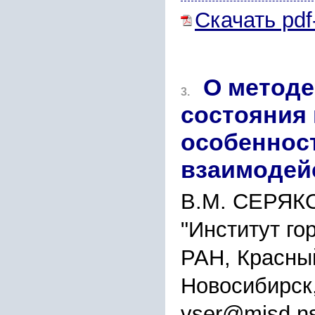
Скачать pdf
О методе
3.
состояния 
особенност
взаимодей
В.М. СЕРЯК
"Институт го
РАН, Красный
Новосибирск
vser@misd.ns