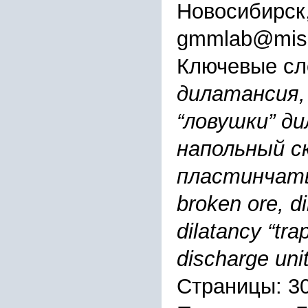
Новосибирск
gmmlab@misd
Ключевые сл
дилатансия,
“ловушки” ди
напольный ск
пластинчаты
broken ore, di
dilatancy “tra
discharge uni
Страницы: 3