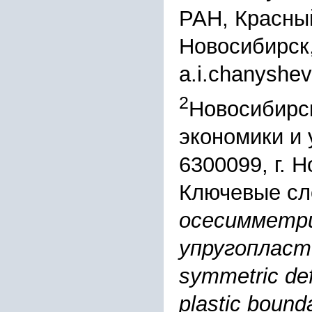
РАН, Красный
Новосибирск
a.i.chanyshe
2
Новосибирс
экономики и 
6300099, г. 
Ключевые сл
осесимметри
упругопластич
symmetric def
plastic bound