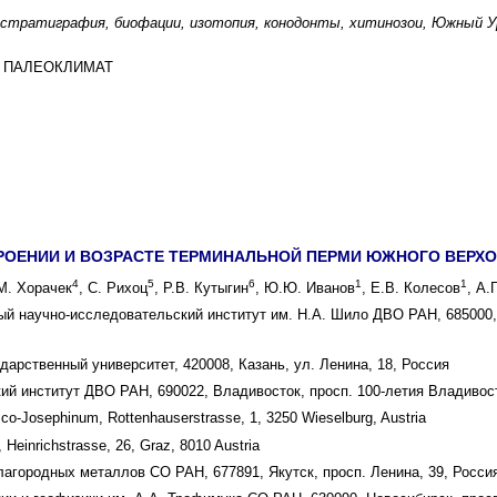
остратиграфия, биофации, изотопия, конодонты, хитинозои, Южный Ур
И ПАЛЕОКЛИМАТ
РОЕНИИ И ВОЗРАСТЕ ТЕРМИНАЛЬНОЙ ПЕРМИ ЮЖНОГО ВЕРХО
4
5
6
1
1
 М. Хорачек
, С. Рихоц
, Р.В. Кутыгин
, Ю.Ю. Иванов
, Е.В. Колесов
, А.
й научно-исследовательский институт им. Н.А. Шило ДВО РАН, 685000, 
дарственный университет, 420008, Казань, ул. Ленина, 18, Россия
ий институт ДВО РАН, 690022, Владивосток, просп. 100-летия Владивост
co-Josephinum, Rottenhauserstrasse, 1, 3250 Wieselburg, Austria
, Heinrichstrasse, 26, Graz, 8010 Austria
лагородных металлов СО РАН, 677891, Якутск, просп. Ленина, 39, Росси