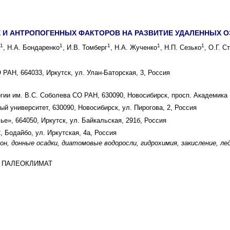
И АНТРОПОГЕННЫХ ФАКТОРОВ НА РАЗВИТИЕ УДАЛЕННЫХ ОЗ
1
1
1
1
1
, Н.А. Бондаренко
, И.В. Томберг
, Н.А. Жученко
, Н.П. Сезько
, О.Г. С
РАН, 664033, Иркутск, ул. Улан-Баторская, 3, Россия
гии им. В.С. Соболева СО РАН, 630090, Новосибирск, просп. Академика 
й университет, 630090, Новосибирск, ул. Пирогова, 2, Россия
е», 664050, Иркутск, ул. Байкальская, 291б, Россия
 Бодайбо, ул. Иркутская, 4а, Россия
н, донные осадки, диатомовые водоросли, гидрохимия, закисление, лед
И ПАЛЕОКЛИМАТ