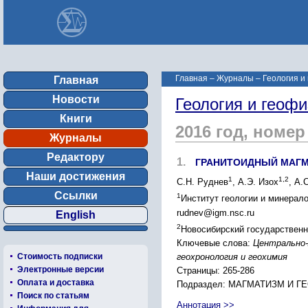
Главная
–
Журналы
–
Геология и
Главная
Новости
Геология и геофи
Книги
2016 год, номер
Журналы
Редактору
1.
ГРАНИТОИДНЫЙ МАГМ
Наши достижения
1
1,2
С.Н. Руднев
, А.Э. Изох
, А.
Ссылки
1
Институт геологии и минерало
rudnev@igm.nsc.ru
English
2
Новосибирский государственны
Ключевые слова:
Центрально-
геохронология и геохимия
Стоимость подписки
Электронные версии
Страницы: 265-286
Оплата и доставка
Подраздел: МАГМАТИЗМ И 
Поиск по статьям
Аннотация >>