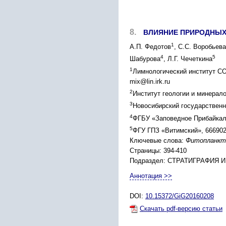
8.
ВЛИЯНИЕ ПРИРОДНЫХ 
1
А.П. Федотов
, С.С. Воробьева
4
5
Шабурова
, Л.Г. Чечеткина
1
Лимнологический институт СО 
mix@lin.irk.ru
2
Институт геологии и минерало
3
Новосибирский государственны
4
ФГБУ «Заповедное Прибайкаль
5
ФГУ ГПЗ «Витимский», 666902,
Ключевые слова:
Фитопланкто
Страницы: 394-410
Подраздел: СТРАТИГРАФИЯ 
Аннотация >>
DOI:
10.15372/GiG20160208
Скачать pdf-версию статьи