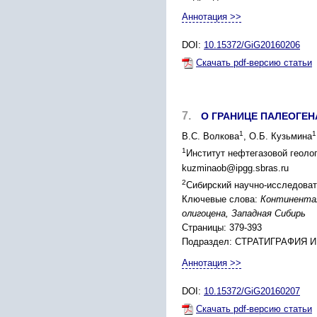
Аннотация >>
DOI:
10.15372/GiG20160206
Скачать pdf-версию статьи
7.
О ГРАНИЦЕ ПАЛЕОГЕ
1
1
В.С. Волкова
, О.Б. Кузьмина
1
Институт нефтегазовой геолог
kuzminaob@ipgg.sbras.ru
2
Сибирский научно-исследовате
Ключевые слова:
Континентал
олигоцена, Западная Сибирь
Страницы: 379-393
Подраздел: СТРАТИГРАФИЯ 
Аннотация >>
DOI:
10.15372/GiG20160207
Скачать pdf-версию статьи