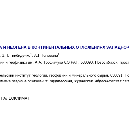
НА И НЕОГЕНА В КОНТИНЕНТАЛЬНЫХ ОТЛОЖЕНИЯХ ЗАПАДНО
1
2
, З.Н. Гнибиденко
, А.Г. Головина
ии и геофизики им. А.А. Трофимука СО РАН, 630090, Новосибирск, просп
льский институт геологии, геофизики и минерального сырья, 630091, Но
ьные озерные отложения, туртасская, журавская, абросимовская сви
И ПАЛЕОКЛИМАТ