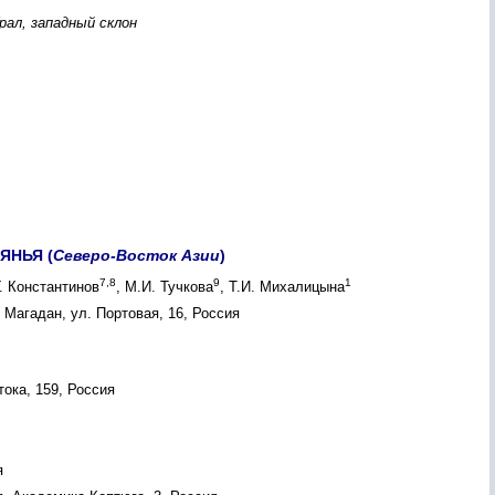
ал, западный склон
ЯНЬЯ (
Северо-Восток Азии
)
7,8
9
1
Г. Константинов
, М.И. Тучкова
, Т.И. Михалицына
Магадан, ул. Портовая, 16, Россия
ока, 159, Россия
я