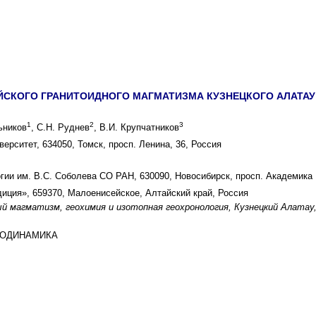
КОГО ГРАНИТОИДНОГО МАГМАТИЗМА КУЗНЕЦКОГО АЛАТАУ: Н
1
2
3
ьников
, С.Н. Руднев
, В.И. Крупчатников
ерситет, 634050, Томск, просп. Ленина, 36, Россия
гии им. В.С. Соболева СО РАН, 630090, Новосибирск, просп. Академика 
иция», 659370, Малоенисейское, Алтайский край, Россия
й магматизм, геохимия и изотопная геохронология, Кузнецкий Алатау
ГЕОДИНАМИКА