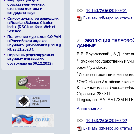
Информация для
соискателей ученых
степеней доктора и
DOI:
10.15372/GiG20160201
кандидата наук
Скачать pdf-версию статьи
Список журналов вошедших
в Russian Science Citation
Index (RSCI) на базе Web of
Science
Положение журналов СО РАН
2.
ЭВОЛЮЦИЯ ПАЛЕОЗОЙС
в Российском индексе
научного цитирования (РИНЦ)
ДАННЫЕ
на 27.11.2023 г.
1
В.В. Врублевский
, А.Д. Котел
Перечень рецензируемых
научных изданий по
1
Томский государственный унив
состоянию на 06.12.2022 г.
vasvr@yandex.ru
2
Институт геологии и минерало
3
ОАО «Горно-Алтайская экспед
Ключевые слова:
Гранитоидны
Страницы: 287-311
Подраздел: МАГМАТИЗМ И 
Аннотация >>
DOI:
10.15372/GiG20160202
Скачать pdf-версию статьи