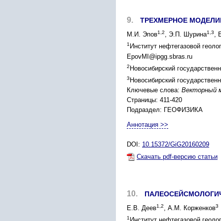
9.
ТРЕХМЕРНОЕ МОДЕЛИ
1,2
1,3
М.И. Эпов
, Э.П. Шурина
, 
1
Институт нефтегазовой геолог
EpovMI@ipgg.sbras.ru
2
Новосибирский государственны
3
Новосибирский государственны
Ключевые слова:
Векторный м
Страницы: 411-420
Подраздел: ГЕОФИЗИКА
Аннотация >>
DOI:
10.15372/GiG20160209
Скачать pdf-версию статьи
10.
ПАЛЕОСЕЙСМОЛОГИЧЕ
1,2
3
Е.В. Деев
, А.М. Корженков
1
Институт нефтегазовой геоло