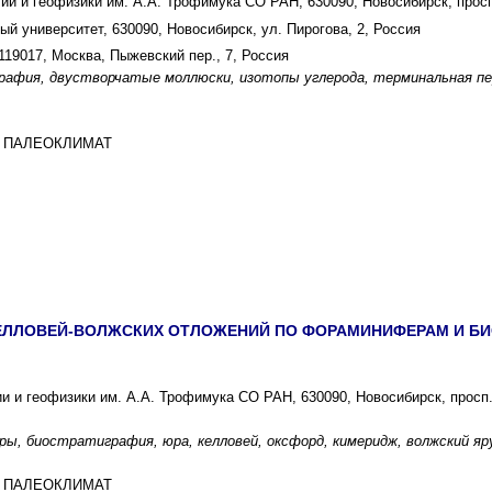
ии и геофизики им. А.А. Трофимука СО РАН, 630090, Новосибирск, просп
й университет, 630090, Новосибирск, ул. Пирогова, 2, Россия
119017, Москва, Пыжевский пер., 7, Россия
афия, двустворчатые моллюски, изотопы углерода, терминальная пер
И ПАЛЕОКЛИМАТ
ЕЛЛОВЕЙ-ВОЛЖСКИХ ОТЛОЖЕНИЙ ПО ФОРАМИНИФЕРАМ И Б
ии и геофизики им. А.А. Трофимука СО РАН, 630090, Новосибирск, просп.
ы, биостратиграфия, юра, келловей, оксфорд, кимеридж, волжский яру
И ПАЛЕОКЛИМАТ