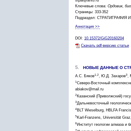
stpal@anrb.ru
Ключевые слова:
Ордовик, би
Страницы: 333-352
Подраздел: СТРАТИГРАФИЯ 
Аннотация >>
DOI:
10.15372/GiG20160204
Скачать pdf-версию статьи
5.
НОВЫЕ ДАННЫЕ О СТ
1,2
3
А.С. Бяков
, Ю.Д. Захаров
,
1
Северо-Восточный комплексны
abiakov@mail.ru
2
Казанский (Приволжский) госу
3
Дальневосточный геологическ
4
BLT Wieselburg, HBLFA Francis
5
Karl-Franzens, Universität Graz
6
Институт геологии алмаза и б
7