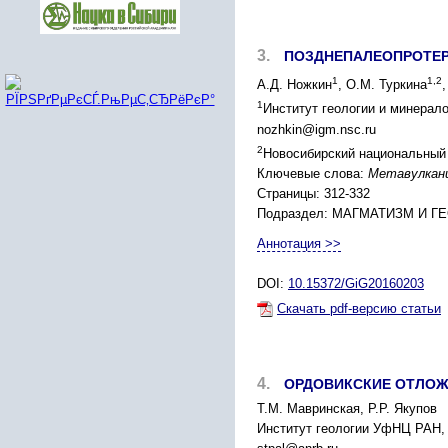
3.
ПОЗДНЕПАЛЕОПРОТЕР
1
1,2
А.Д. Ножкин
, О.М. Туркина
1
Институт геологии и минерало
nozhkin@igm.nsc.ru
2
Новосибирский национальный 
Ключевые слова:
Метавулкани
Страницы: 312-332
Подраздел: МАГМАТИЗМ И 
Аннотация >>
DOI:
10.15372/GiG20160203
Скачать pdf-версию статьи
4.
ОРДОВИКСКИЕ ОТЛОЖ
Т.М. Мавринская, Р.Р. Якупов
Институт геологии УфНЦ РАН, 4