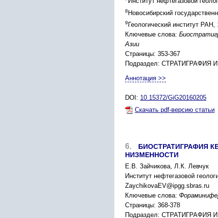
Институт нефтегазовой геолог
8
Новосибирский государственны
9
Геологический институт РАН, 
Ключевые слова:
Биостратигр
Азии
Страницы: 353-367
Подраздел: СТРАТИГРАФИЯ 
Аннотация >>
DOI:
10.15372/GiG20160205
Скачать pdf-версию статьи
6.
БИОСТРАТИГРАФИЯ К
НИЗМЕННОСТИ
Е.В. Зайчикова, Л.К. Левчук
Институт нефтегазовой геолог
ZaychikovaEV@ipgg.sbras.ru
Ключевые слова:
Фораминифер
Страницы: 368-378
Подраздел: СТРАТИГРАФИЯ 