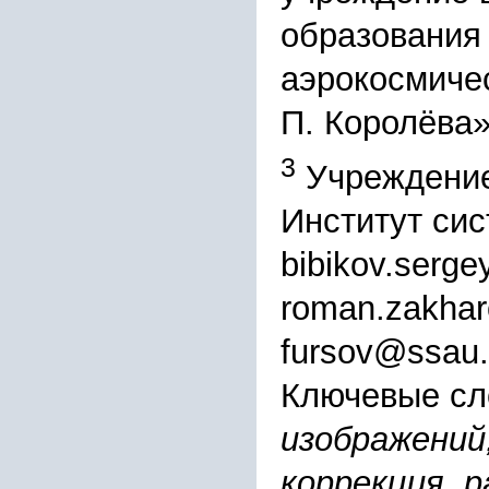
образования
аэрокосмичес
П. Королёва
3
Учреждение
Институт си
bibikov.serg
roman.zakha
fursov@ssau.
Ключевые сл
изображений
коррекция, 