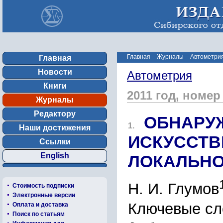
Главная
–
Журналы
–
Автометрия
Главная
Новости
Автометрия
Книги
2011 год, номер
Журналы
Редактору
ОБНАРУ
1.
Наши достижения
ИСКУССТВ
Ссылки
English
ЛОКАЛЬНО
Н. И. Глумов
Стоимость подписки
Электронные версии
Ключевые сл
Оплата и доставка
Поиск по статьям