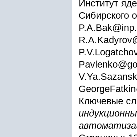
Институт яде
Сибирского 
P.A.Bak@inp.
R.A.Kadyrov@
P.V.Logatcho
Pavlenko@gor
V.Ya.Sazansk
GeorgeFatkin
Ключевые сл
индукционны
автоматиза