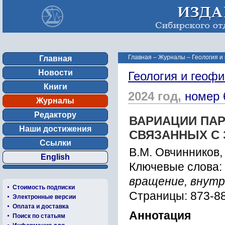
Главная
–
Журналы
–
Геология и
Главная
Новости
Геология и геофи
Книги
2024 год,
номер 
Журналы
Редактору
ВАРИАЦИИ ПАР
Наши достижения
СВЯЗАННЫХ С
Ссылки
В.М. Овчинников,
English
Ключевые слова:
вращение, внутр
Стоимость подписки
Страницы: 873-8
Электронные версии
Оплата и доставка
Аннотация
Поиск по статьям