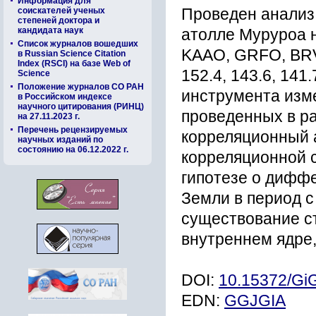
Информация для
соискателей ученых
Проведен анализ 
степеней доктора и
кандидата наук
атолле Муруроа 
Список журналов вошедших
KAAO, GRFO, BRV
в Russian Science Citation
Index (RSCI) на базе Web of
152.4, 143.6, 141
Science
Положение журналов СО РАН
инструмента изм
в Российском индексе
научного цитирования (РИНЦ)
проведенных в ра
на 27.11.2023 г.
Перечень рецензируемых
корреляционный 
научных изданий по
состоянию на 06.12.2022 г.
корреляционной 
гипотезе о дифф
Земли в период с
существование с
внутреннем ядре,
DOI:
10.15372/Gi
EDN:
GGJGIA