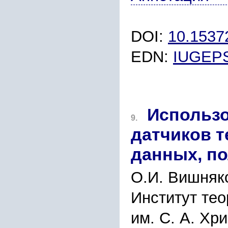
DOI:
10.153
EDN:
IUGEP
Использ
9.
датчиков 
данных, п
О.И. Вишняко
Институт тео
им. С. А. Хр