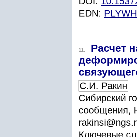
DOI:
10.153
EDN:
PLYWH
Расчет 
11.
деформиро
связующег
С.И. Ракин
Сибирский г
сообщения, 
rakinsi@ngs.
Ключевые сл