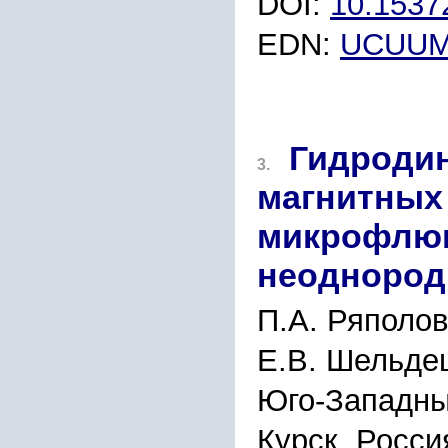
DOI:
10.153
EDN:
UCUU
Гидродин
3.
магнитных
микрофлюи
неоднород
П.А. Ряполов
Е.В. Шельде
Юго-Западны
Курск, Росси