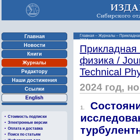
Главная
–
Журналы
–
Прикладная 
Главная
2024 номер ...
Новости
Прикладная 
Книги
физика / Jou
Журналы
Technical Ph
Редактору
Наши достижения
2024 год, н
Ссылки
English
Состояни
1.
исследова
Стоимость подписки
Электронные версии
турбулент
Оплата и доставка
Поиск по статьям