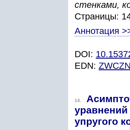
стенками, 
Страницы: 1
Аннотация >
DOI:
10.153
EDN:
ZWCZ
Асимпто
14.
уравнений 
упругого к