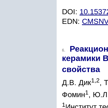
DOI:
10.153
EDN:
CMSNV
Реакцион
6.
керамики 
свойства
1,2
Д.В. Дик
, 
1
Фомин
, Ю.Л
1
Институт те