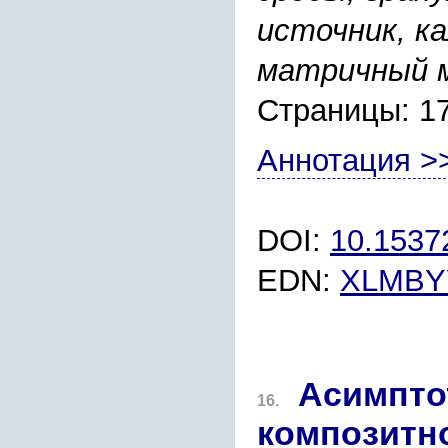
источник, к
матричный 
Страницы: 1
Аннотация >
DOI:
10.153
EDN:
XLMBY
Асимпто
16.
композитн