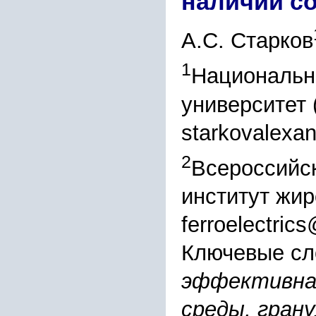
наличии с
А.С. Старков
1
Национальн
университет 
starkovalexa
2
Всероссийс
институт жир
ferroelectric
Ключевые сл
эффективна
среды, гран