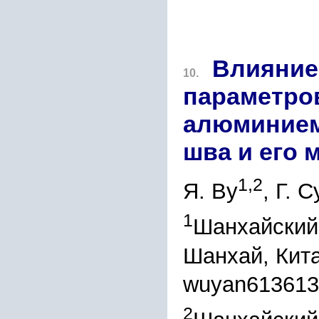
Влияние
10.
параметров
алюминием
шва и его 
1,2
Я. Ву
, Г. 
1
Шанхайский 
Шанхай, Кит
wuyan61361
2