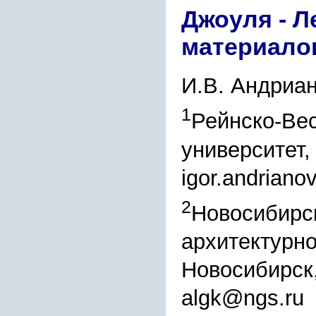
Джоуля - 
материало
И.В. Андриа
1
Рейнско-Ве
университет,
igor.andrian
2
Новосибирс
архитектурно
Новосибирск
algk@ngs.ru