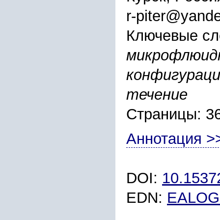
r-piter@yande
Ключевые сл
микрофлюидн
конфигураци
течение
Страницы: 3
Аннотация >
DOI:
10.153
EDN:
EALOG