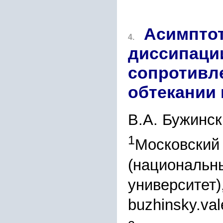
Асимптот
4.
диссипаци
сопротивл
обтекании
В.А. Бужинс
1
Московский 
(национальн
университет)
buzhinsky.va