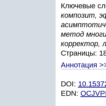
Ключевые сл
композит, 
асимптотиче
метод мног
корректор, л
Страницы: 1
Аннотация >
DOI:
10.153
EDN:
OCJVP