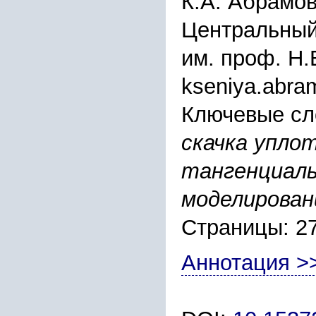
К.А. Абрамов
Центральный
им. проф. Н.
kseniya.abra
Ключевые сл
скачка упло
тангенциаль
моделирован
Страницы: 2
Аннотация >