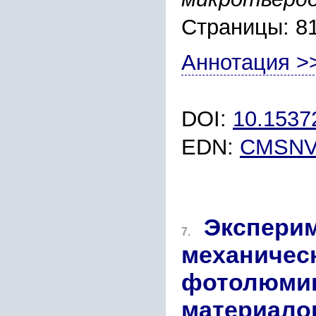
Страницы: 8
Аннотация >
DOI:
10.153
EDN:
CMSNV
Экспери
7.
механическ
фотолюмин
материало