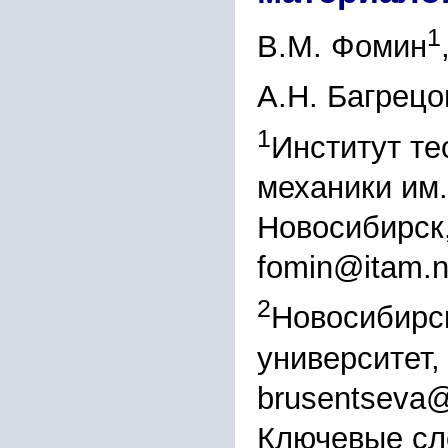
1
В.М. Фомин
А.Н. Багрецо
1
Институт те
механики им.
Новосибирск
fomin@itam.n
2
Новосибирс
университет,
brusentseva@
Ключевые сл