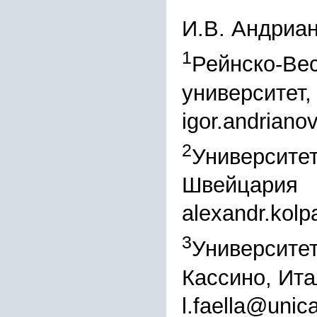
И.В. Андриа
1
Рейнско-Ве
университет,
igor.andrian
2
Университет
Швейцария
alexandr.kol
3
Университет
Кассино, Ит
l.faella@unica