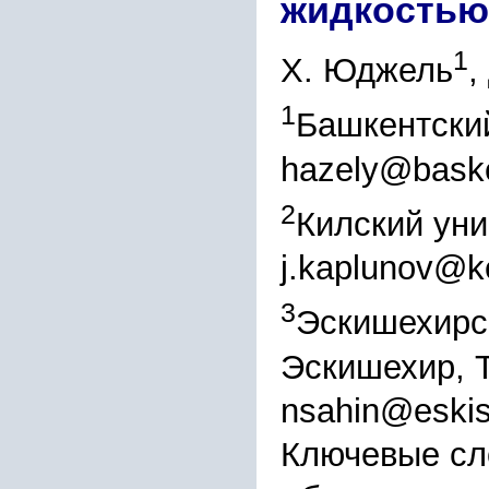
жидкостью
1
Х. Юджель
,
1
Башкентский
hazely@baske
2
Килский уни
j.kaplunov@k
3
Эскишехирск
Эскишехир, 
nsahin@eskise
Ключевые сл