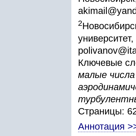
akimail@yand
2
Новосибирс
университет,
polivanov@it
Ключевые сл
малые числа
аэродинамич
турбулентны
Страницы: 6
Аннотация >