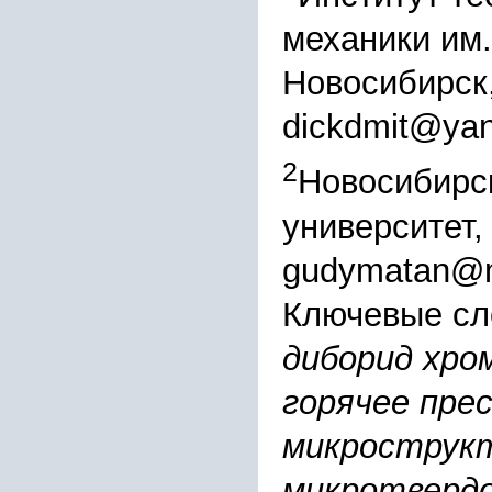
механики им.
Новосибирск
dickdmit@yan
2
Новосибирс
университет,
gudymatan@m
Ключевые сл
диборид хро
горячее прес
микрострукт
микротвердо