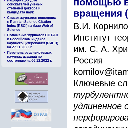
помощью в
Информация для
соискателей ученых
степеней доктора и
вращения (
кандидата наук
Список журналов вошедших
в Russian Science Citation
В.И. Корнило
Index (RSCI) на базе Web of
Science
Институт тео
Положение журналов СО РАН
в Российском индексе
научного цитирования (РИНЦ)
им. С. А. Хр
на 27.11.2023 г.
Перечень рецензируемых
научных изданий по
Россия
состоянию на 06.12.2022 г.
kornilov@itam
Ключевые сл
турбулентно
удлиненное 
перфорирова