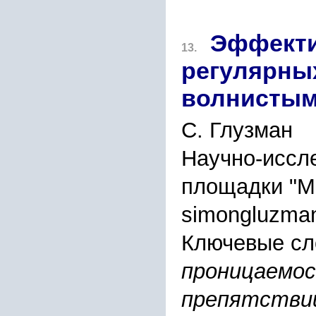
Эффекти
13.
регулярных
волнистым
С. Глузман
Научно-иссле
площадки "М
simongluzma
Ключевые сл
проницаемос
препятствий