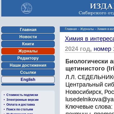
Главная
–
Журналы
–
Химия в ин
Главная
Новости
Химия в интерес
Книги
2024 год,
номер 
Журналы
Редактору
Биологически а
Наши достижения
щетинистого (Ir
Ссылки
Л.Л. СЕДЕЛЬНИК
English
Центральный сиб
Новосибирск, Ро
Стоимость подписки
lusedelnikova@ya
Электронные версии
Оплата и доставка
Ключевые слова:
Поиск по статьям