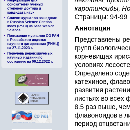
пектины, протоп
Информация для
соискателей ученых
каротиноиды, Но
степеней доктора и
кандидата наук
Страницы: 94-99
Список журналов вошедших
в Russian Science Citation
Index (RSCI) на базе Web of
Аннотация
Science
Положение журналов СО РАН
Представлены ре
в Российском индексе
научного цитирования (РИНЦ)
групп биологичес
на 27.11.2023 г.
Перечень рецензируемых
корневищах ирис
научных изданий по
состоянию на 06.12.2022 г.
условиях лесост
Определено содер
катехинов, флаво
развития растени
листьях во всех
8.5 раз выше, че
флавоноидов в ли
период отцветания