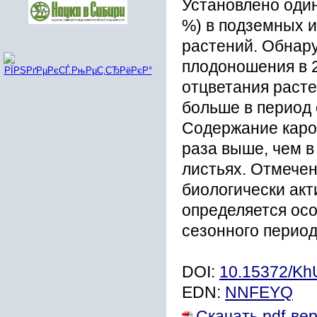
Установлено один
%) в подземных и
растений. Обнару
плодоношения в 2
отцветания расте
больше в период 
Содержание карот
раза выше, чем в
листьях. Отмечен
биологически ак
определяется осо
сезонного период
DOI:
10.15372/K
EDN:
NNFEYQ
Скачать pdf-ве