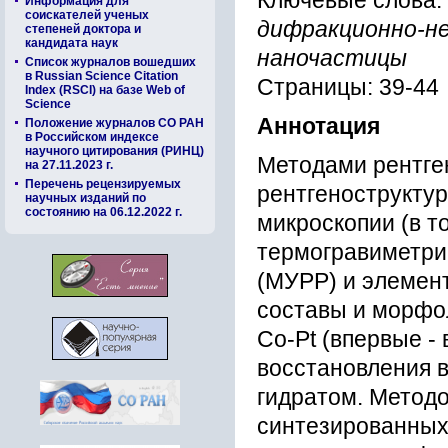
Ключевые слова:
Информация для
соискателей ученых
дифракционно-не
степеней доктора и
кандидата наук
наночастицы
Список журналов вошедших
в Russian Science Citation
Страницы: 39-44
Index (RSCI) на базе Web of
Science
Аннотация
Положение журналов СО РАН
в Российском индексе
научного цитирования (РИНЦ)
Методами рентге
на 27.11.2023 г.
Перечень рецензируемых
рентгенострукту
научных изданий по
состоянию на 06.12.2022 г.
микроскопии (в т
термогравиметрии
(МУРР) и элемен
составы и морфо
Co-Pt (впервые - 
восстановления 
гидратом. Методо
синтезированных 