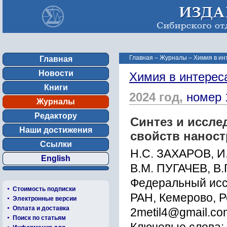
Главная
–
Журналы
–
Химия в ин
Главная
Новости
Химия в интерес
Книги
2024 год,
номер 
Журналы
Редактору
Синтез и иссле
Наши достижения
свойств наност
Ссылки
Н.С. ЗАХАРОВ, И
English
В.М. ПУГАЧЕВ, В
Федеральный исс
Стоимость подписки
РАН, Кемерово, 
Электронные версии
Оплата и доставка
2metil4@gmail.co
Поиск по статьям