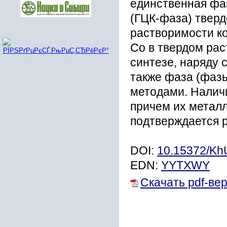
единственная фа
(ГЦК-фаза) тверд
растворимости ко
Co в твердом рас
синтезе, наряду 
также фаза (фаз
методами. Налич
причем их металл
подтверждается р
DOI:
10.15372/K
EDN:
YYTXWY
Скачать pdf-ве