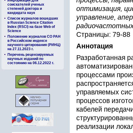
процессы, парам
Информация для
соискателей ученых
оптимизация, ц
степеней доктора и
кандидата наук
управление, апе
Список журналов вошедших
в Russian Science Citation
радиочастотных
Index (RSCI) на базе Web of
Science
Страницы: 79-88
Положение журналов СО РАН
в Российском индексе
Аннотация
научного цитирования (РИНЦ)
на 27.11.2023 г.
Перечень рецензируемых
Разработанная р
научных изданий по
состоянию на 06.12.2022 г.
автоматизирован
процессами прои
распространяетс
управляемых сис
процессов изгото
кабелей передачи
структурированн
реализации лока