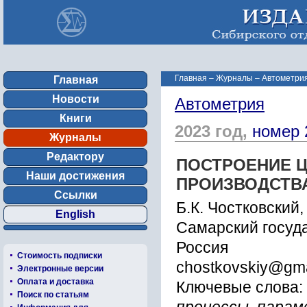
Главная
–
Журналы
–
Автометрия
Главная
Новости
Автометрия
Книги
2023 год,
номер 
Журналы
Редактору
ПОСТРОЕНИЕ 
Наши достижения
ПРОИЗВОДСТВ
Ссылки
Б.К. Чостковский,
English
Самарский госуд
Россия
Стоимость подписки
chostkovskiy@gma
Электронные версии
Оплата и доставка
Ключевые слова:
Поиск по статьям