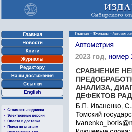
Главная
–
Журналы
–
Автометрия
Главная
Новости
Автометрия
Книги
2023 год,
номер 
Журналы
Редактору
СРАВНЕНИЕ Н
Наши достижения
ПРЕДОБРАБОТ
Ссылки
АНАЛИЗА, ДИА
English
ДЕФЕКТОВ РА
Б.П. Иваненко, С
Стоимость подписки
Томский государс
Электронные версии
Оплата и доставка
ivanenko_boris@m
Поиск по статьям
Ключевые слова: