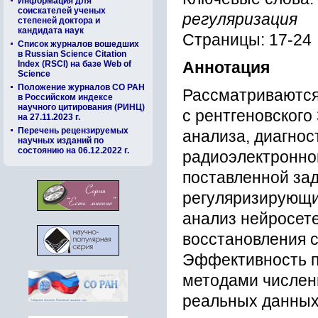
Информация для
соискателей ученых
регуляризация
степеней доктора и
кандидата наук
Страницы: 17-24
Список журналов вошедших
в Russian Science Citation
Index (RSCI) на базе Web of
Аннотация
Science
Положение журналов СО РАН
Рассматриваются
в Российском индексе
научного цитирования (РИНЦ)
с рентгеновского
на 27.11.2023 г.
Перечень рецензируемых
анализа, диагнос
научных изданий по
состоянию на 06.12.2022 г.
радиоэлектронно
поставленной за
регуляризирующи
анализ нейросет
восстановления 
Эффективность п
методами числен
реальных данных