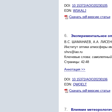
DOI:
10.15372/AOO20230105
EDN:
WSKALJ
Скачать pdf-версию статьи
6.
Экспериментальное оп
В.С. ШАМАНАЕВ, А.А. ЛИСЕ
Институт оптики атмосферы им
shvs@iao.ru
Ключевые слова:
самолетный 
Страницы: 42-48
Аннотация >>
DOI:
10.15372/AOO20230106
EDN:
QWQELT
Скачать pdf-версию статьи
7.
Влияние метеорологич