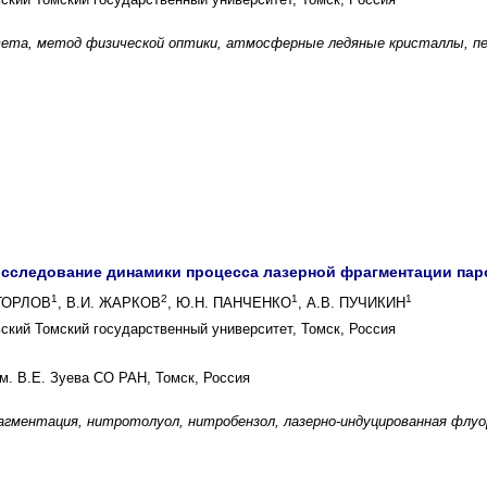
вета, метод физической оптики, атмосферные ледяные кристаллы, п
сследование динамики процесса лазерной фрагментации пар
1
2
1
1
 ГОРЛОВ
, В.И. ЖАРКОВ
, Ю.Н. ПАНЧЕНКО
, А.В. ПУЧИКИН
кий Томский государственный университет, Томск, Россия
м. В.Е. Зуева СО РАН, Томск, Россия
агментация, нитротолуол, нитробензол, лазерно-индуцированная флу