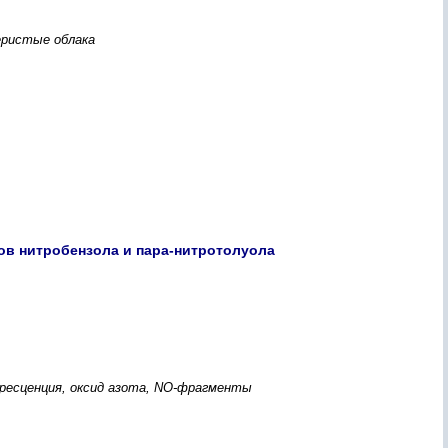
еристые облака
ов нитробензола и пара-нитротолуола
оресценция, оксид азота, NO-фрагменты