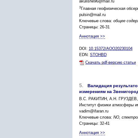
akulishe96@mail.ru
3
Главная геофизическая обсерв
pulsin@mail.ru
Ключевые слова:
общее содер
Страницы: 26-31
Аннотация >>
DOI:
10.15372/AOO20230104
EDN:
STOHBD
Скачать pdf-версию статьи
5.
Валидация результато
измерениям на Звенигород
В.С. РАКИТИН, А.Н. ГРУЗДЕ
Институт физики атмосферы и
vadim@ifaran.ru
Ключевые слова:
NO, спектро
Страницы: 32-41
Аннотация >>