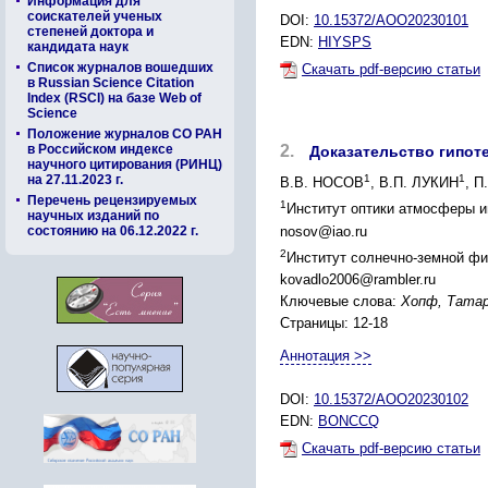
Информация для
соискателей ученых
DOI:
10.15372/AOO20230101
степеней доктора и
EDN:
HIYSPS
кандидата наук
Список журналов вошедших
Скачать pdf-версию статьи
в Russian Science Citation
Index (RSCI) на базе Web of
Science
Положение журналов СО РАН
в Российском индексе
2.
Доказательство гипоте
научного цитирования (РИНЦ)
на 27.11.2023 г.
1
1
В.В. НОСОВ
, В.П. ЛУКИН
, П
Перечень рецензируемых
1
Институт оптики атмосферы и
научных изданий по
nosov@iao.ru
состоянию на 06.12.2022 г.
2
Институт солнечно-земной фи
kovadlo2006@rambler.ru
Ключевые слова:
Хопф, Татар
Страницы: 12-18
Аннотация >>
DOI:
10.15372/AOO20230102
EDN:
BONCCQ
Скачать pdf-версию статьи