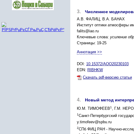
3.
Численное моделирова
А.В. ФАЛИЦ, В.А. БАНАХ
Институт оптики атмосферы им
falits@iao.ru
Ключевые слова:
усиление об
Страницы: 19-25
Аннотация >>
DOI:
10.15372/AOO20230103
EDN:
RIBHKW
Скачать pdf-версию статьи
4.
Новый метод интерпре
1
Ю.М. ТИМОФЕЕВ
, Г.М. НЕ
1
Санкт-Петербургский государс
y.timofeev@spbu.ru
2
СПб ФИЦ РАН - Научно-исслед