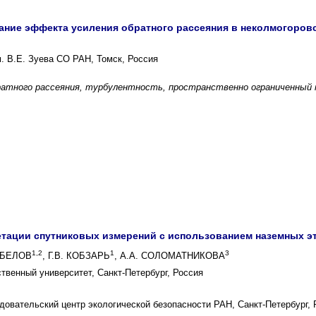
ние эффекта усиления обратного рассеяния в неколмогоров
. В.Е. Зуева СО РАН, Томск, Россия
ратного рассеяния, турбулентность, пространственно ограниченный 
тации спутниковых измерений с использованием наземных э
1,2
1
3
РОБЕЛОВ
, Г.В. КОБЗАРЬ
, А.А. СОЛОМАТНИКОВА
твенный университет, Санкт-Петербург, Россия
овательский центр экологической безопасности РАН, Санкт-Петербург, 