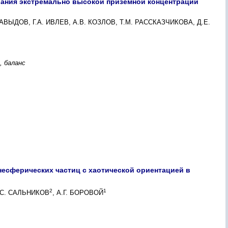
ания экстремально высокой приземной концентрации
АВЫДОВ, Г.А. ИВЛЕВ, А.В. КОЗЛОВ, Т.М. РАССКАЗЧИКОВА, Д.Е.
, баланс
несферических частиц с хаотической ориентацией в
2
1
К.С. САЛЬНИКОВ
, А.Г. БОРОВОЙ