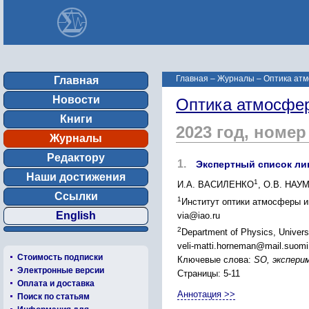
Главная
–
Журналы
–
Оптика атм
Главная
Новости
Оптика атмосфер
Книги
2023 год, номер
Журналы
Редактору
1.
Экспертный список л
Наши достижения
1
И.А. ВАСИЛЕНКО
, О.В. НАУ
Ссылки
1
Институт оптики атмосферы и
English
via@iao.ru
2
Department of Physics, Universi
veli-matti.horneman@mail.suomi
Стоимость подписки
Ключевые слова:
SO, экспери
Электронные версии
Страницы: 5-11
Оплата и доставка
Аннотация >>
Поиск по статьям