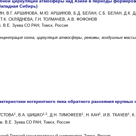
бной циркуляции атмосферы над Азией в периоды формиров
(Западная Сибирь)
Н, В.Г. АРШИНОВА, М.Ю. АРШИНОВ, Б.Д. БЕЛАН, С.Б. БЕЛАН, Д.К. Д
Т.К. СКЛЯДНЕВА, Г.Н. ТОЛМАЧЕВ, А.В. ФОФОНОВ
. В.Е. Зуева СО РАН, Томск, Россия
онцентрация озона, циркуляция атмосферы, режимы, воздушные массы
ктеристики когерентного пика обратного рассеяния крупных 
1
1,2
1
1
1
КУСТОВА
, В.А. ШИШКО
, Д.Н. ТИМОФЕЕВ
, Н. КАН
, И.В. ТКАЧЕВ
, 
м. В.Е. Зуева СО РАН, Томск, Россия
кий Томский государственный университет, Томск, Россия