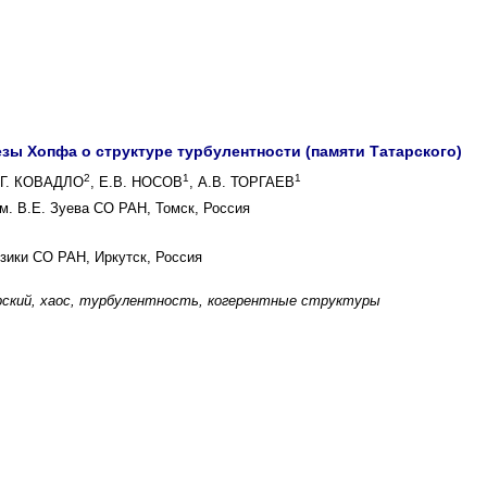
зы Хопфа о структуре турбулентности (памяти Татарского)
2
1
1
.Г. КОВАДЛО
, Е.В. НОСОВ
, А.В. ТОРГАЕВ
м. В.Е. Зуева СО РАН, Томск, Россия
зики СО РАН, Иркутск, Россия
ский, хаос, турбулентность, когерентные структуры