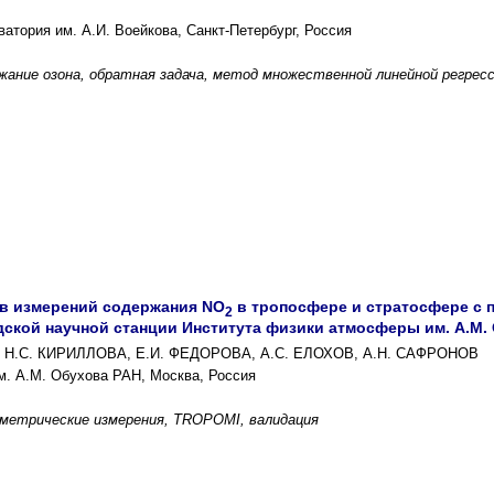
атория им. А.И. Воейкова, Санкт-Петербург, Россия
жание озона, обратная задача, метод множественной линейной регре
в измерений содержания NO
в тропосфере и стратосфере с
2
ской научной станции Института физики атмосферы им. А.М.
В, Н.С. КИРИЛЛОВА, Е.И. ФЕДОРОВА, А.С. ЕЛОХОВ, А.Н. САФРОНОВ
м. А.М. Обухова РАН, Москва, Россия
метрические измерения, TROPOMI, валидация