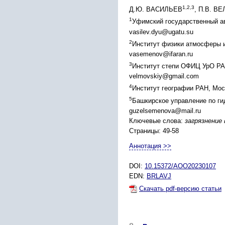
1,2,3
Д.Ю. ВАСИЛЬЕВ
, П.В. 
1
Уфимский государственный ав
vasilev.dyu@ugatu.su
2
Институт физики атмосферы и
vasemenov@ifaran.ru
3
Институт степи ОФИЦ УрО РАН
velmovskiy@gmail.com
4
Институт географии РАН, Мос
5
Башкирское управление по ги
guzelsemenova@mail.ru
Ключевые слова:
загрязнение
Страницы: 49-58
Аннотация >>
DOI:
10.15372/AOO20230107
EDN:
BRLAVJ
Скачать pdf-версию статьи