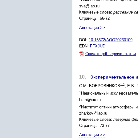
sva@iao.ru
Ключевые слова:
рассеяние с
Страницы: 66-72
Аннотация >>
DOI:
10.15372/AOO20230109
EDN:
FFXJUD
Скачать pdf-версию статьи
10.
Экспериментальное и
1,2
С.М. БОБРОВНИКОВ
, Е.В.
1
Национальный исследовательс
bsm@iao.ru
2
Институт оптики атмосферы и
zharkov@iao.ru
Ключевые слова:
лазерная фр
Страницы: 73-77
Аннотация >>