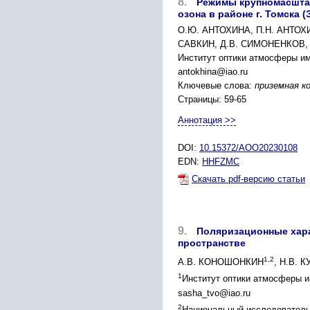
8.
Режимы крупномасшта
озона в районе г. Томска 
О.Ю. АНТОХИНА, П.Н. АНТОХИ
САВКИН, Д.В. СИМОНЕНКОВ, 
Институт оптики атмосферы им
antokhina@iao.ru
Ключевые слова:
приземная к
Страницы: 59-65
Аннотация >>
DOI:
10.15372/AOO20230108
EDN:
HHFZMC
Скачать pdf-версию статьи
9.
Поляризационные хара
пространстве
1,2
А.В. КОНОШОНКИН
, Н.В. 
1
Институт оптики атмосферы и
sasha_tvo@iao.ru
2
Национальный исследовательс