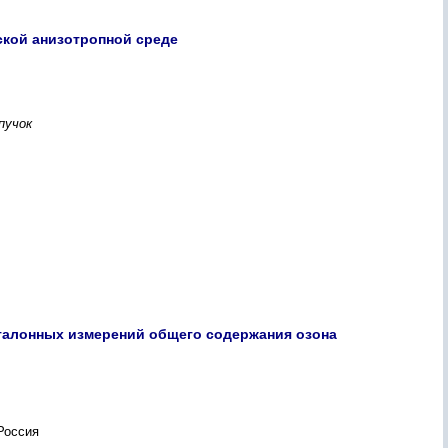
ской анизотропной среде
пучок
талонных измерений общего содержания озона
Россия