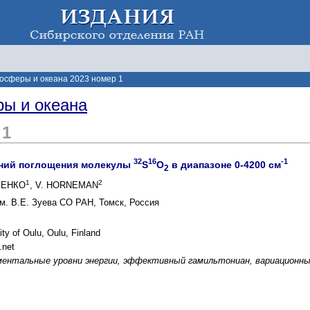
осферы и океана 2023 номер 1
ы и океана
 1
32
16
-1
иний поглощения молекулы
S
O
в диапазоне 0-4200 см
2
1
2
МЕНКО
, V. HORNEMAN
м. В.Е. Зуева СО РАН, Томск, Россия
ty of Oulu, Oulu, Finland
.net
ментальные уровни энергии, эффективный гамильтониан, вариационн