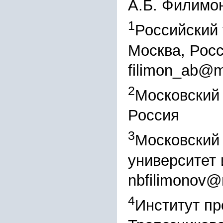
А.Б. Филимо
1
Российский 
Москва, Рос
filimon_ab@m
2
Московский 
Россия
3
Московский 
университет 
nbfilimonov@
4
Институт пр