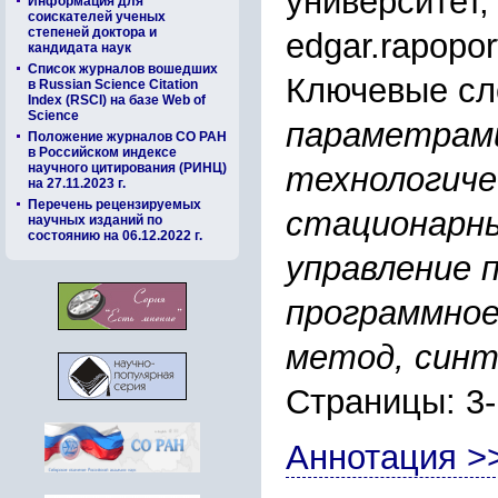
университет,
Информация для
соискателей ученых
степеней доктора и
edgar.rapopor
кандидата наук
Список журналов вошедших
Ключевые сл
в Russian Science Citation
Index (RSCI) на базе Web of
Science
параметрам
Положение журналов СО РАН
в Российском индексе
научного цитирования (РИНЦ)
технологиче
на 27.11.2023 г.
Перечень рецензируемых
стационарны
научных изданий по
состоянию на 06.12.2022 г.
управление 
программное
метод, синт
Страницы: 3
Аннотация >