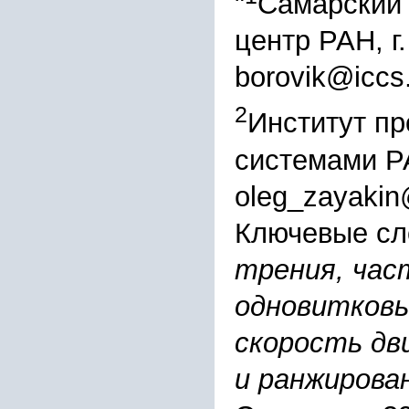
"
Самарский
центр РАН, г
borovik@iccs
2
Институт п
системами РА
oleg_zayakin
Ключевые сл
трения, час
одновитковы
скорость дв
и ранжирова