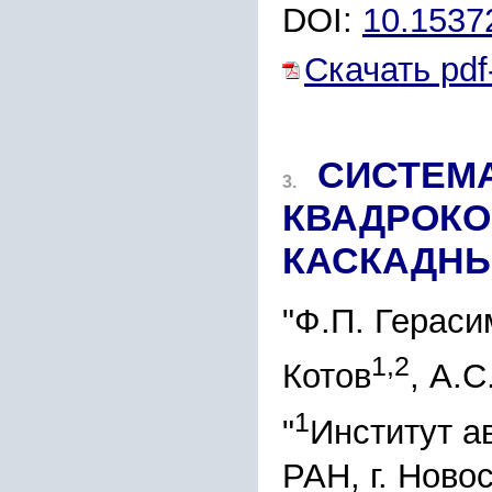
DOI:
10.1537
Скачать pdf
СИСТЕМ
3.
КВАДРОКО
КАСКАДНЫ
"Ф.П. Гераси
1,2
Котов
, А.
1
"
Институт а
РАН, г. Ново