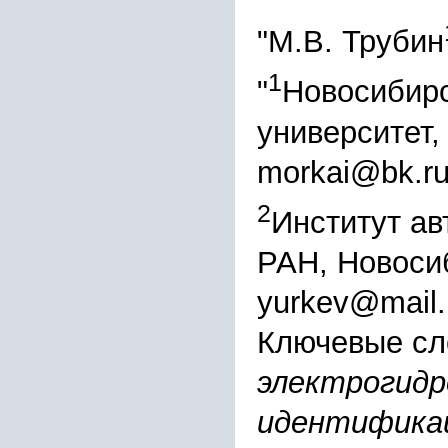
"М.В. Трубин
1
"
Новосибирс
университет,
morkai@bk.r
2
Институт ав
РАН, Новоси
yurkev@mail.
Ключевые сл
электрогидр
идентифика