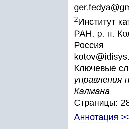
ger.fedya@gm
2
Институт ка
РАН, р. п. К
Россия
kotov@idisys.
Ключевые сл
управления 
Калмана
Страницы: 2
Аннотация >