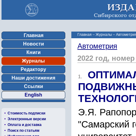
Главная
–
Журналы
–
Автометрия
Главная
Новости
Автометрия
Книги
2022 год, номер
Журналы
Редактору
ОПТИМА
1.
Наши достижения
ПОДВИЖН
Ссылки
English
ТЕХНОЛОГ
Э.Я. Рапопо
Стоимость подписки
Электронные версии
"Самарский 
Оплата и доставка
Поиск по статьям