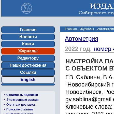
Главная
–
Журналы
–
Автометрия
Главная
Новости
Автометрия
Книги
2022 год,
номер 
Журналы
Редактору
НАСТРОЙКА ПА
Наши достижения
С ОБЪЕКТОМ 
Ссылки
Г.В. Саблина, В.А
English
"Новосибирский г
Новосибирск, Ро
Стоимость подписки
gv.sablina@gmail
Электронные версии
Оплата и доставка
Ключевые слова:
Поиск по статьям