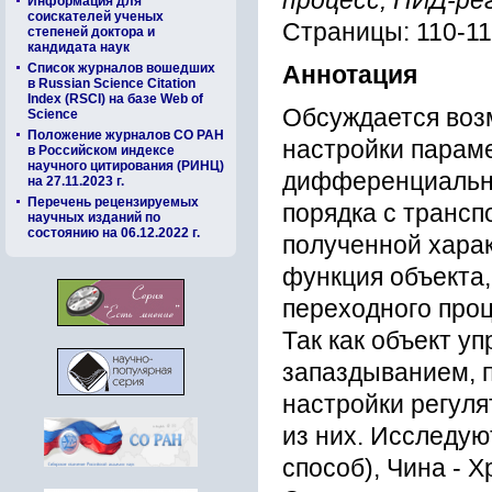
процесс, ПИД-ре
Информация для
соискателей ученых
Страницы: 110-1
степеней доктора и
кандидата наук
Список журналов вошедших
Аннотация
в Russian Science Citation
Index (RSCI) на базе Web of
Обсуждается воз
Science
Положение журналов СО РАН
настройки парам
в Российском индексе
научного цитирования (РИНЦ)
дифференциально
на 27.11.2023 г.
Перечень рецензируемых
порядка с транс
научных изданий по
состоянию на 06.12.2022 г.
полученной хара
функция объекта,
переходного про
Так как объект у
запаздыванием, 
настройки регул
из них. Исследую
способ), Чина - Х