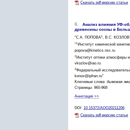
Скачать pdf-версию статьи
6.
Анализ влияния УФ-об
древесины сосны в Больш
1
"С.А. ПОПОВА
, В.С. КОЗЛОВ
1
"
Институт химической кинетик
popova@kinetics.nsc.ru
2
Институт оптики атмосферы и
vkozlov@iao.ru
3
Федеральный исследовательс
konov@ipfran.ru"
Ключевые слова:
дымовая эми
Страницы: 965-968
Аннотация >>
DOI:
10.15372/AOO20211206
Скачать pdf-версию статьи