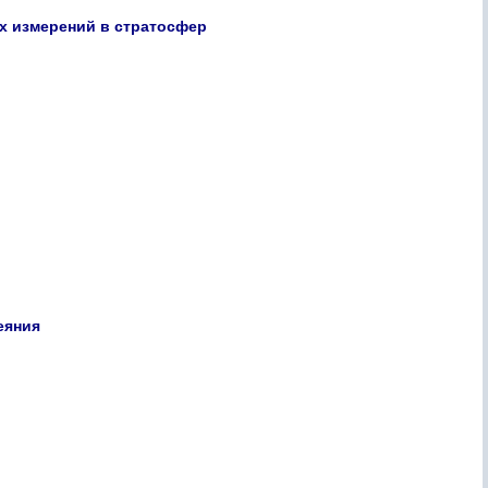
ых измерений в стратосфер
еяния