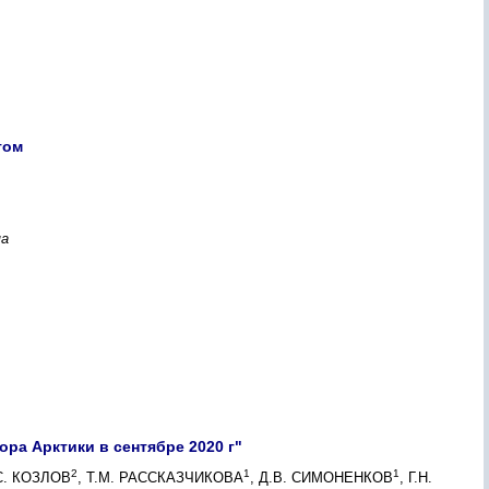
том
ма
ра Арктики в сентябре 2020 г"
2
1
1
.С. КОЗЛОВ
, Т.М. РАССКАЗЧИКОВА
, Д.В. СИМОНЕНКОВ
, Г.Н.