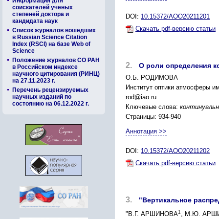
Информация для
соискателей ученых
степеней доктора и
DOI:
10.15372/AOO20211201
кандидата наук
Скачать pdf-версию статьи
Список журналов вошедших
в Russian Science Citation
Index (RSCI) на базе Web of
Science
Положение журналов СО РАН
2.
О роли определения к
в Российском индексе
научного цитирования (РИНЦ)
О.Б. РОДИМОВА
на 27.11.2023 г.
Институт оптики атмосферы им
Перечень рецензируемых
научных изданий по
rod@iao.ru
состоянию на 06.12.2022 г.
Ключевые слова:
континуальн
Страницы: 934-940
Аннотация >>
DOI:
10.15372/AOO20211202
Скачать pdf-версию статьи
3.
"Вертикальное распр
1
"В.Г. АРШИНОВА
, М.Ю. АР