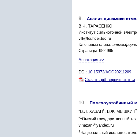
9.
Анализ динамики атм
В.Ф. ТАРАСЕНКО
Институт сильноточной электр
vft@loi.hcei.tsc.ru
Ключевые слова:
атмосферные
Страницы: 982-985
Аннотация >>
DOI:
10.15372/AOO20211209
Скачать pdf-версию статьи
10.
Помехоустойчивый м
1
2
"В.Л. ХАЗАН
, В.Ф. МЫШКИН
1
"
Омский государственный тех
vlhazan@yandex.ru
2
Национальный исследовательс