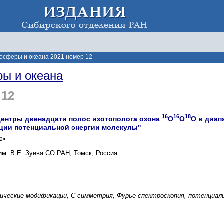
осферы и океана 2021 номер 12
ы и океана
 12
16
16
18
ентры двенадцати полос изотополога озона
О
О
О в диап
кции потенциальной энергии молекулы"
2
"
им. В.Е. Зуева СО РАН, Томск, Россия
пические модификации, C симметрия, Фурье-спектроскопия, потенциал