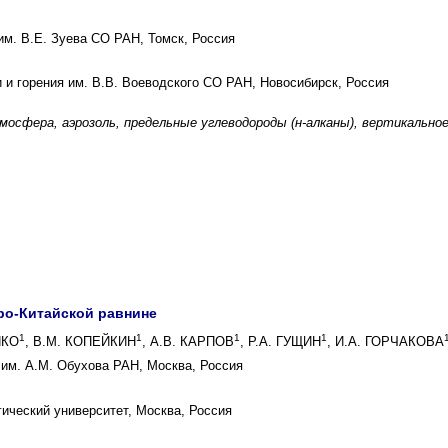
им. В.Е. Зуева СО РАН, Томск, Россия
 и горения им. В.В. Воеводского СО РАН, Новосибирск, Россия
мосфера, аэрозоль, предельные углеводороды (н-алканы), вертикально
ро-Китайской равнине
1
1
1
1
НКО
, В.М. КОПЕЙКИН
, А.В. КАРПОВ
, Р.А. ГУЩИН
, И.А. ГОРЧАКОВА
им. А.М. Обухова РАН, Москва, Россия
ический университет, Москва, Россия