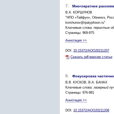
7.
Многократное рассеян
В.А. КОРШУНОВ
"НПО «Тайфун», Обнинск, Рос
korshunov@rpatyphoon.ru"
Ключевые слова:
перистые об
Страницы: 969-975
Аннотация >>
DOI:
10.15372/AOO20211207
Скачать pdf-версию статьи
8.
Фокусировка частично
В.В. КУСКОВ, В.А. БАНАХ
Ключевые слова:
лазерный пу
Страницы: 976-981
Аннотация >>
DOI:
10.15372/AOO20211208