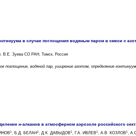
онтинуума в случае поглощения водяным паром в смеси с азо
. В.Е. Зуева СО РАН, Томск, Россия
ое поглощение, водяной пар, уширение азотом, определение континуу
еделение
н
-алканов в атмосферном аэрозоле российского секто
1
1
1
1
1
ШИНОВ
, Б.Д. БЕЛАН
, Д.К. ДАВЫДОВ
, Г.А. ИВЛЕВ
, А.В. КОЗЛОВ
, А