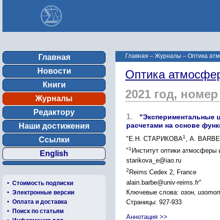
Главная
–
Журналы
–
Оптика атм
Главная
Новости
Оптика атмосфер
Книги
2021 год, номер
Журналы
Редактору
1.
"Экспериментальные ц
расчетами на основе фун
Наши достижения
1
"Е.Н. СТАРИКОВА
, A. BARBE
Ссылки
1
"
Институт оптики атмосферы 
English
starikova_e@iao.ru
2
Reims Cedex 2, France
alain.barbe@univ-reims.fr"
Стоимость подписки
Ключевые слова:
озон, изото
Электронные версии
Страницы: 927-933
Оплата и доставка
Поиск по статьям
Аннотация >>