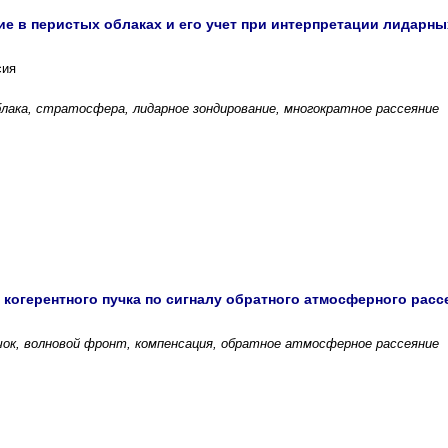
ие в перистых облаках и его учет при интерпретации лидарн
сия
лака, стратосфера, лидарное зондирование, многократное рассеяние
 когерентного пучка по сигналу обратного атмосферного расс
чок, волновой фронт, компенсация, обратное атмосферное рассеяние