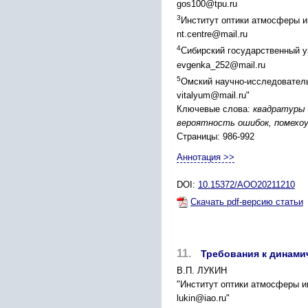
gos100@tpu.ru
3
Институт оптики атмосферы и
nt.centre@mail.ru
4
Сибирский государственный у
evgenka_252@mail.ru
5
Омский научно-исследователь
vitalyum@mail.ru"
Ключевые слова:
квадратуры 
вероятность ошибок, помехо
Страницы: 986-992
Аннотация >>
DOI:
10.15372/AOO20211210
Скачать pdf-версию статьи
11.
Требования к динами
В.П. ЛУКИН
"Институт оптики атмосферы и
lukin@iao.ru"