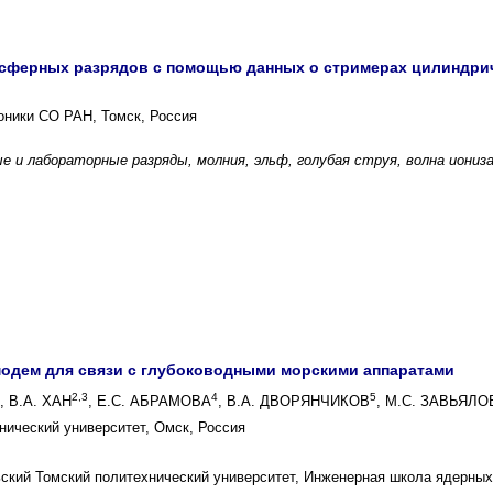
осферных разрядов с помощью данных о стримерах цилиндри
оники СО РАН, Томск, Россия
 и лабораторные разряды, молния, эльф, голубая струя, волна иониз
одем для связи с глубоководными морскими аппаратами
2,3
4
5
, В.А. ХАН
, Е.С. АБРАМОВА
, В.А. ДВОРЯНЧИКОВ
, М.С. ЗАВЬЯЛО
нический университет, Омск, Россия
кий Томский политехнический университет, Инженерная школа ядерных 