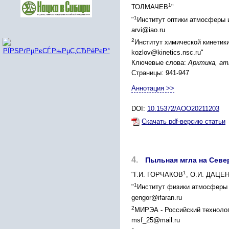
1
ТОЛМАЧЕВ
"
1
"
Институт оптики атмосферы 
arvi@iao.ru
2
Институт химической кинетики
kozlov@kinetics.nsc.ru"
Ключевые слова:
Арктика, ат
Страницы: 941-947
Аннотация >>
DOI:
10.15372/AOO20211203
Скачать pdf-версию статьи
4.
Пыльная мгла на Севе
1
"Г.И. ГОРЧАКОВ
, О.И. ДАЦЕ
1
"
Институт физики атмосферы 
gengor@ifaran.ru
2
МИРЭА - Российский технолог
msf_25@mail.ru