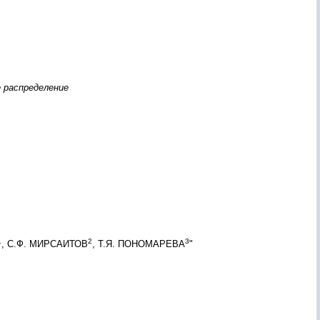
е распределение
1
2
3
, С.Ф. МИРСАИТОВ
, Т.Я. ПОНОМАРЕВА
"