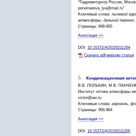
3
Гидрометцентр России, Москв
ponomareva_tya@mail.ru"
Ключевые слова:
пылевой аэр
атмосферы, дальний перенос,
Страницы: 948-955
Аннотация >>
DOI:
10.15372/AOO20211204
Скачать pdf-версию статьи
5.
Конденсационная акти
В.В. ПОЛЬКИН, М.В. ПАНЧЕН
Институт оптики атмосферы им
victor@iao.ru
Ключевые слова:
аэрозоль, ф
Страницы: 956-964
Аннотация >>
DOI:
10.15372/AOO20211205