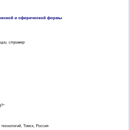
ческой и сферической формы
ации, стример
5
В
"
технологий, Томск, Россия