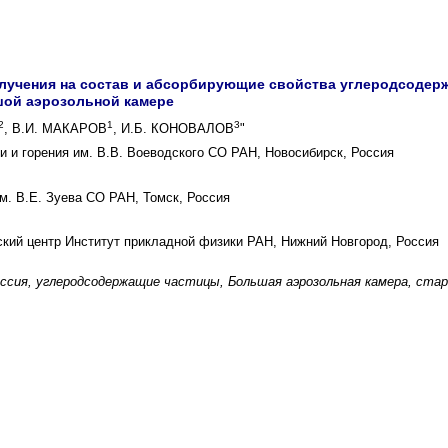
лучения на состав и абсорбирующие свойства углеродсодер
ой аэрозольной камере
2
1
3
, В.И. МАКАРОВ
, И.Б. КОНОВАЛОВ
"
и и горения им. В.В. Воеводского СО РАН, Новосибирск, Россия
м. В.Е. Зуева СО РАН, Томск, Россия
кий центр Институт прикладной физики РАН, Нижний Новгород, Россия
ссия, углеродсодержащие частицы, Большая аэрозольная камера, стар