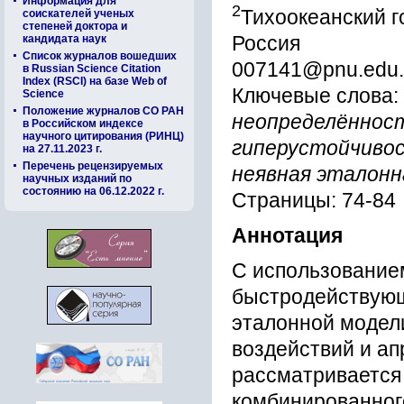
Информация для
2
Тихоокеанский г
соискателей ученых
степеней доктора и
Россия
кандидата наук
Список журналов вошедших
007141@pnu.edu.
в Russian Science Citation
Index (RSCI) на базе Web of
Ключевые слова:
Science
Положение журналов СО РАН
неопределённост
в Российском индексе
научного цитирования (РИНЦ)
гиперустойчивос
на 27.11.2023 г.
Перечень рецензируемых
неявная эталонн
научных изданий по
состоянию на 06.12.2022 г.
Страницы: 74-84
Аннотация
С использованием
быстродействующ
эталонной модел
воздействий и а
рассматривается
комбинированног