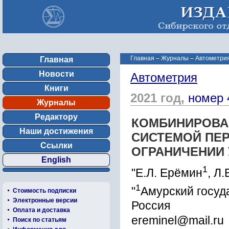
Главная
–
Журналы
–
Автометрия
Главная
Новости
Автометрия
Книги
2021 год,
номер 
Журналы
Редактору
КОМБИНИРОВА
Наши достижения
СИСТЕМОЙ ПЕ
Ссылки
ОГРАНИЧЕНИИ
English
1
"Е.Л. Ерёмин
, Л
1
"
Амурский госуд
Стоимость подписки
Электронные версии
Россия
Оплата и доставка
ereminel@mail.ru
Поиск по статьям