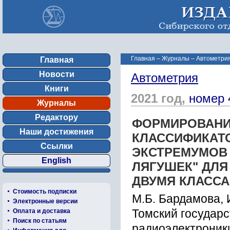
Главная
–
Журналы
–
Автометрия
Главная
Новости
Автометрия
Книги
2021 год,
номер 
Журналы
Редактору
ФОРМИРОВАНИ
Наши достижения
КЛАССИФИКАТ
Ссылки
ЭКСТРЕМУМОВ
English
ЛЯГУШЕК" ДЛ
ДВУМЯ КЛАСС
Стоимость подписки
М.Б. Бардамова, 
Электронные версии
Оплата и доставка
Томский государс
Поиск по статьям
радиоэлектроники