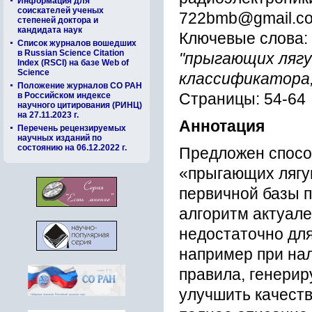
Информация для
соискателей ученых
722bmb@gmail.c
степеней доктора и
кандидата наук
Ключевые слова:
Список журналов вошедших
в Russian Science Citation
"прыгающих лягу
Index (RSCI) на базе Web of
Science
классификатора
Положение журналов СО РАН
в Российском индексе
Страницы: 54-64
научного цитирования (РИНЦ)
на 27.11.2023 г.
Аннотация
Перечень рецензируемых
научных изданий по
состоянию на 06.12.2022 г.
Предложен спосо
«прыгающих лягу
первичной базы п
алгоритм актуале
недостаточно для
например при на
правила, генерир
улучшить качеств