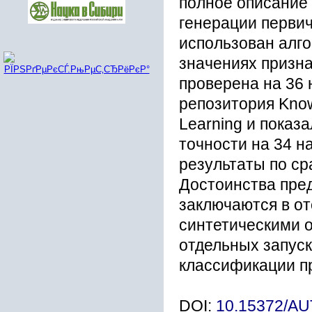
полное описание
генерации перви
использован алг
значениях призн
проверена на 36
репозитория Knowl
Learning и показ
точности на 34 н
результаты по с
Достоинства пре
заключаются в о
синтетическими о
отдельных запуск
классификации п
DOI:
10.15372/A