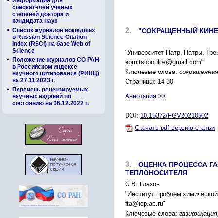
Информация для
соискателей ученых
степеней доктора и
кандидата наук
2.
Список журналов вошедших
"СОКРАЩЕННЫЙ КИНЕ
в Russian Science Citation
Index (RSCI) на базе Web of
Science
"Университет Патр, Патры, Гре
Положение журналов СО РАН
epmitsopoulos@gmail.com"
в Российском индексе
Ключевые слова:
сокращенная
научного цитирования (РИНЦ)
на 27.11.2023 г.
Страницы: 14-30
Перечень рецензируемых
Аннотация >>
научных изданий по
состоянию на 06.12.2022 г.
DOI:
10.15372/FGV20210502
Скачать pdf-версию статьи
3.
ОЦЕНКА ПРОЦЕССА Г
ТЕПЛОНОСИТЕЛЯ
С.В. Глазов
"Институт проблем химической
fta@icp.ac.ru"
Ключевые слова:
газификация