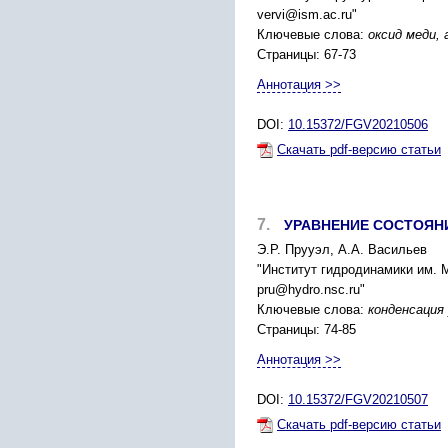
vervi@ism.ac.ru"
Ключевые слова:
оксид меди,
Страницы: 67-73
Аннотация >>
DOI:
10.15372/FGV20210506
Скачать pdf-версию статьи
7.
УРАВНЕНИЕ СОСТОЯН
Э.Р. Прууэл, А.А. Васильев
"Институт гидродинамики им. 
pru@hydro.nsc.ru"
Ключевые слова:
конденсация
Страницы: 74-85
Аннотация >>
DOI:
10.15372/FGV20210507
Скачать pdf-версию статьи