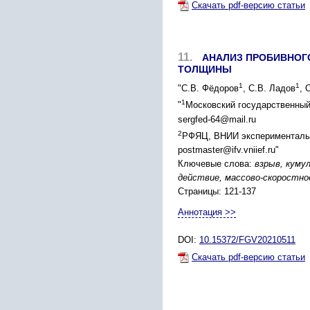
Скачать pdf-версию статьи
11.
АНАЛИЗ ПРОБИВНОГ
ТОЛЩИНЫ
1
1
"С.В. Фёдоров
, С.В. Ладов
, 
1
"
Московский государственный 
sergfed-64@mail.ru
2
РФЯЦ, ВНИИ экспериментальн
postmaster@ifv.vniief.ru"
Ключевые слова:
взрыв, куму
действие, массово-скоростно
Страницы: 121-137
Аннотация >>
DOI:
10.15372/FGV20210511
Скачать pdf-версию статьи