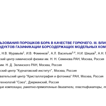
ЗОВАНИЯ ПОРОШКОВ БОРА В КАЧЕСТВЕ ГОРЮЧЕГО. III. В
ОДУКТОВ ГАЗИФИКАЦИИ БОРСОДЕРЖАЩИХ МОДЕЛЬНЫХ КО
1
2
3,4
5
, Н.В. Муравьёв
, И.В. Фоменков
, А.Л. Васильев
, Н.И. Шишов
, А.Н.
ий центр химической физики им. Н. Н. Семенова РАН, Москва, Россия
им. Н. Д. Зелинского РАН, Москва, Россия
кий центр "Курчатовский институт", Москва, Россия
ательский центр "Кристаллография и фотоника" РАН, Москва, Россия
ехнологий "Союз", Дзержинский, Россия
ие композиции, ракетно-прямоточные двигатели, пластификаторы, те