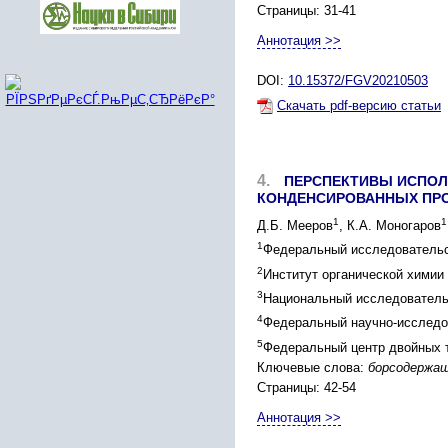
Страницы: 31-41
Аннотация >>
DOI:
10.15372/FGV20210503
Скачать pdf-версию статьи
4.
ПЕРСПЕКТИВЫ ИСПОЛЬ
КОНДЕНСИРОВАННЫХ ПР
1
1
Д.Б. Мееров
, К.А. Моногаров
1
Федеральный исследовательск
2
Институт органической химии 
3
Национальный исследовательс
4
Федеральный научно-исследов
5
Федеральный центр двойных т
Ключевые слова:
борсодержащ
Страницы: 42-54
Аннотация >>