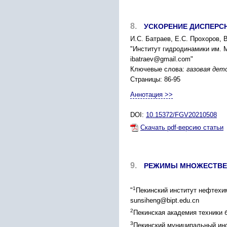
8.
УСКОРЕНИЕ ДИСПЕРС
И.С. Батраев, Е.С. Прохоров, 
"Институт гидродинамики им. 
ibatraev@gmail.com"
Ключевые слова:
газовая дет
Страницы: 86-95
Аннотация >>
DOI:
10.15372/FGV20210508
Скачать pdf-версию статьи
9.
РЕЖИМЫ МНОЖЕСТВЕН
1
"
Пекинский институт нефтехим
sunsiheng@bipt.edu.cn
2
Пекинская академия техники б
3
Пекинский муниципальный инс