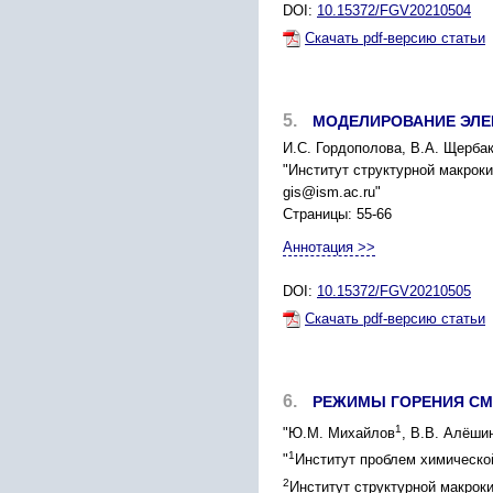
DOI:
10.15372/FGV20210504
Скачать pdf-версию статьи
5.
МОДЕЛИРОВАНИЕ ЭЛЕ
И.С. Гордополова, В.А. Щерба
"Институт структурной макрок
gis@ism.ac.ru"
Страницы: 55-66
Аннотация >>
DOI:
10.15372/FGV20210505
Скачать pdf-версию статьи
6.
РЕЖИМЫ ГОРЕНИЯ СМЕ
1
"Ю.М. Михайлов
, В.В. Алёши
1
"
Институт проблем химическо
2
Институт структурной макрок