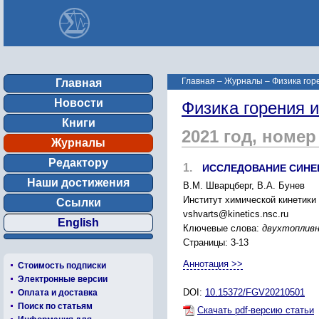
Главная
–
Журналы
–
Физика гор
Главная
Новости
Физика горения 
Книги
2021 год, номер
Журналы
Редактору
1.
ИССЛЕДОВАНИЕ СИНЕ
Наши достижения
В.М. Шварцберг, В.А. Бунев
Институт химической кинетики 
Ссылки
vshvarts@kinetics.nsc.ru
English
Ключевые слова:
двухтопливн
Страницы: 3-13
Аннотация >>
Стоимость подписки
Электронные версии
DOI:
10.15372/FGV20210501
Оплата и доставка
Поиск по статьям
Скачать pdf-версию статьи