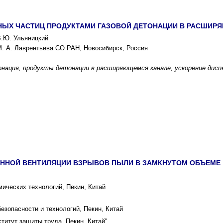
НЫХ ЧАСТИЦ ПРОДУКТАМИ ГАЗОВОЙ ДЕТОНАЦИИ В РАСШИР
В.Ю. Ульяницкий
М. А. Лаврентьева СО РАН, Новосибирск, Россия
онация, продукты детонации в расширяющемся канале, ускорение дис
НОЙ ВЕНТИЛЯЦИИ ВЗРЫВОВ ПЫЛИ В ЗАМКНУТОМ ОБЪЕМЕ
ических технологий, Пекин, Китай
езопасности и технологий, Пекин, Китай
титут защиты труда, Пекин, Китай"