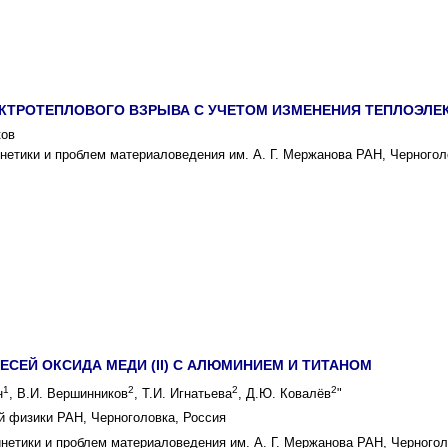
КТРОТЕПЛОВОГО ВЗРЫВА С УЧЕТОМ ИЗМЕНЕНИЯ ТЕПЛОЭЛЕ
ков
инетики и проблем материаловедения им. А. Г. Мержанова РАН, Черногол
СЕЙ ОКСИДА МЕДИ (II) C АЛЮМИНИЕМ И ТИТАНОМ
1
2
2
2
н
, В.И. Вершинников
, Т.И. Игнатьева
, Д.Ю. Ковалёв
"
й физики РАН, Черноголовка, Россия
инетики и проблем материаловедения им. А. Г. Мержанова РАН, Черногол