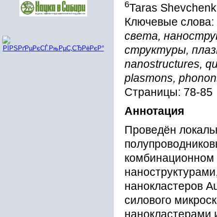
6
Taras Shevchenko 
Ключевые слова:
света, наностру
структуры, плазмо
nanostructures, qu
plasmons, phonon
Страницы: 78-85
Аннотация
Проведён локаль
полупроводниковы
комбинационном 
наноструктурами
нанокластеров A
силового микроск
нанокластерами и