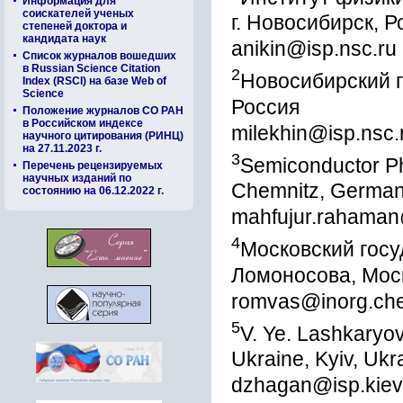
Информация для
соискателей ученых
г. Новосибирск, Р
степеней доктора и
кандидата наук
anikin@isp.nsc.ru
Список журналов вошедших
в Russian Science Citation
2
Новосибирский г
Index (RSCI) на базе Web of
Science
Россия
Положение журналов СО РАН
в Российском индексе
milekhin@isp.nsc.
научного цитирования (РИНЦ)
на 27.11.2023 г.
3
Semiconductor Ph
Перечень рецензируемых
научных изданий по
Chemnitz, Germa
состоянию на 06.12.2022 г.
mahfujur.rahaman
4
Московский госу
Ломоносова, Мос
romvas@inorg.ch
5
V. Ye. Lashkaryov
Ukraine, Kyiv, Ukr
dzhagan@isp.kiev