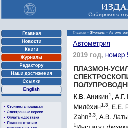
Главная
–
Журналы
–
Автометрия
Главная
Новости
Автометрия
Книги
2019 год,
номер 
Журналы
Редактору
ПЛАЗМОН-УСИ
Наши достижения
СПЕКТРОСКОП
Ссылки
ПОЛУПРОВОДН
English
1
К.В. Аникин
, А.Г
1,3
Милёхин
, Е.Е.
Стоимость подписки
Электронные версии
3,3
Zahn
, А.В. Ла
Оплата и доставка
Поиск по статьям
1
Институт физики