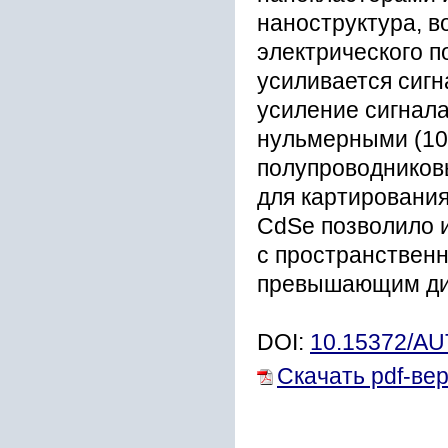
наноструктура, в
электрического по
усиливается сигн
усиление сигнал
нульмерными (10
полупроводников
для картировани
CdSe позволило 
с пространствен
превышающим ди
DOI:
10.15372/A
Скачать pdf-ве