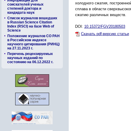
Информация для
холодного сжатия, построенно
соискателей ученых
степеней доктора и
сплава в области сверхвысоко
кандидата наук
сжатию различных веществ.
Список журналов вошедших
в Russian Science Citation
Index (RSCI) на базе Web of
DOI:
10.15372/FGV20180503
Science
Скачать pdf-версию статьи
Положение журналов СО РАН
в Российском индексе
научного цитирования (РИНЦ)
на 27.11.2023 г.
Перечень рецензируемых
научных изданий по
состоянию на 06.12.2022 г.