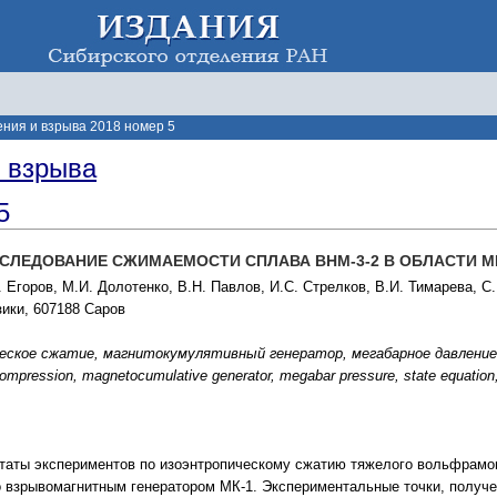
ения и взрыва 2018 номер 5
и взрыва
5
СЛЕДОВАНИЕ СЖИМАЕМОСТИ СПЛАВА ВНМ-3-2 В ОБЛАСТИ М
. Егоров, М.И. Долотенко, В.Н. Павлов, И.С. Стрелков, В.И. Тимарева, С
ики, 607188 Саров
еское сжатие, магнитокумулятивный генератор, мегабарное давление,
mpression, magnetocumulative generator, megabar pressure, state equation,
ьтаты экспериментов по изоэнтропическому сжатию тяжелого вольфрамо
о взрывомагнитным генератором МК-1. Экспериментальные точки, получ