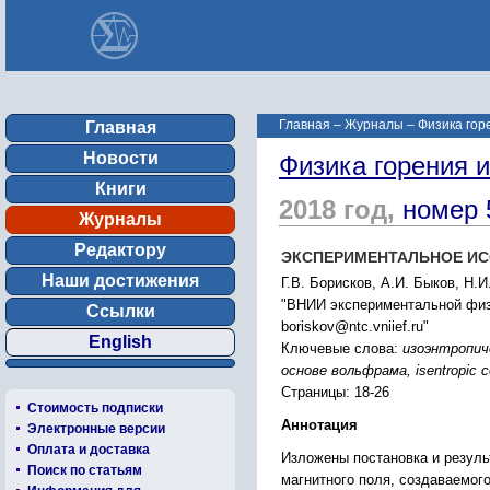
Главная
–
Журналы
–
Физика гор
Главная
Новости
Физика горения 
Книги
2018 год,
номер 
Журналы
Редактору
ЭКСПЕРИМЕНТАЛЬНОЕ ИС
Наши достижения
Г.В. Борисков, А.И. Быков, Н.И
"ВНИИ экспериментальной физ
Ссылки
boriskov@ntc.vniief.ru"
English
Ключевые слова:
изоэнтропич
основе вольфрама, isentropic co
Страницы: 18-26
Стоимость подписки
Аннотация
Электронные версии
Оплата и доставка
Изложены постановка и резул
Поиск по статьям
магнитного поля, создаваемог