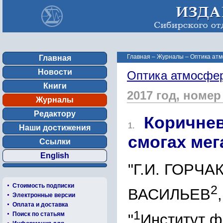
Главная
–
Журналы
–
Оптика атм
Главная
Новости
Оптика атмосфер
Книги
2017 год, номер
Журналы
Редактору
Коричнев
1.
Наши достижения
смогах ме
Ссылки
English
"Г.И. ГОРЧА
Стоимость подписки
2
ВАСИЛЬЕВ
Электронные версии
Оплата и доставка
1
Поиск по статьям
"
Институт ф