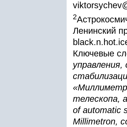
viktorsychev@
2
Астрокосмич
Ленинский пр
black.n.hot.
Ключевые сл
управления,
стабилизаци
«Миллиметро
телескопа, ad
of automatic s
Millimetron, 