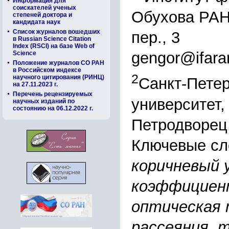
Информация для
соискателей ученых
Обухова РАН,
степеней доктора и
кандидата наук
Список журналов вошедших
пер., 3
в Russian Science Citation
Index (RSCI) на базе Web of
gengor@ifara
Science
Положение журналов СО РАН
в Российском индексе
2
научного цитирования (РИНЦ)
Санкт-Петер
на 27.11.2023 г.
Перечень рецензируемых
университет, 
научных изданий по
состоянию на 06.12.2022 г.
Петродворец,
Ключевые сл
коричневый у
коэффициент
оптическая 
рассеяния, m