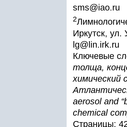
sms@iao.ru
2
Лимнологиче
Иркутск, ул.
lg@lin.irk.ru
Ключевые сл
толща, конц
химический 
Атлантически
aerosol and “
chemical comp
Страницы: 4