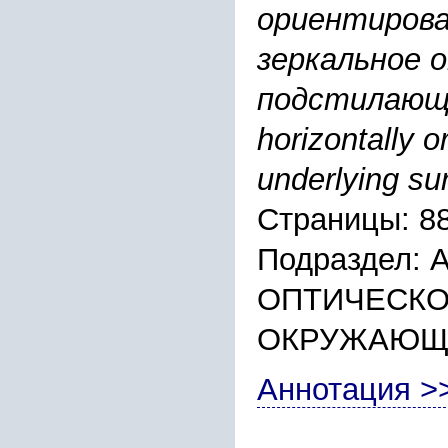
ориентирова
зеркальное 
подстилающа
horizontally o
underlying su
Страницы: 8
Подраздел:
ОПТИЧЕСКО
ОКРУЖАЮЩ
Аннотация >