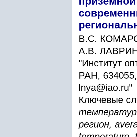
приземной
современн
региональ
В.С. КОМАРО
А.В. ЛАВРИ
"Институт оп
РАН, 634055,
lnya@iao.ru"
Ключевые сл
температура
регион, avera
temperature, 