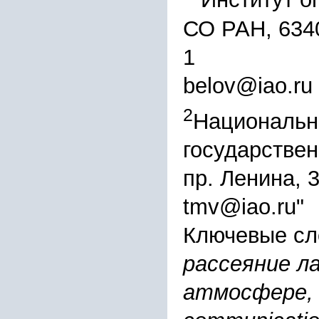
"
Институт о
СО РАН, 6340
1
belov@iao.ru
2
Национальн
государствен
пр. Ленина, 
tmv@iao.ru"
Ключевые сл
рассеяние ла
атмосфере,