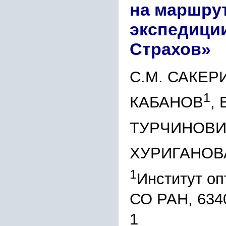
на маршру
экспедици
Страхов»
С.М. САКЕР
1
КАБАНОВ
,
ТУРЧИНОВ
ХУРИГАНОВ
1
Институт оп
СО РАН, 6340
1