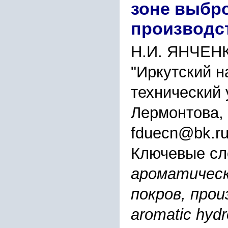
зоне выбр
производс
Н.И. ЯНЧЕН
"Иркутский 
технический у
Лермонтова,
fduecn@bk.ru
Ключевые сл
ароматическ
покров, прои
aromatic hyd