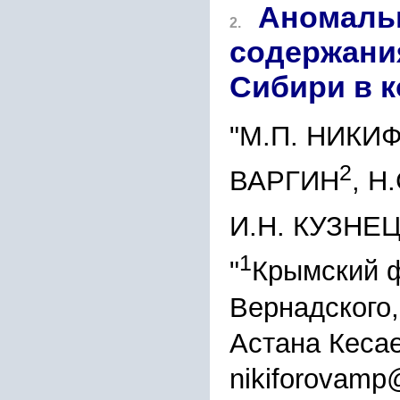
Аномальн
2.
содержания
Сибири в к
"М.П. НИКИ
2
ВАРГИН
, Н
И.Н. КУЗНЕ
1
"
Крымский ф
Вернадского,
Астана Кесае
nikiforovamp