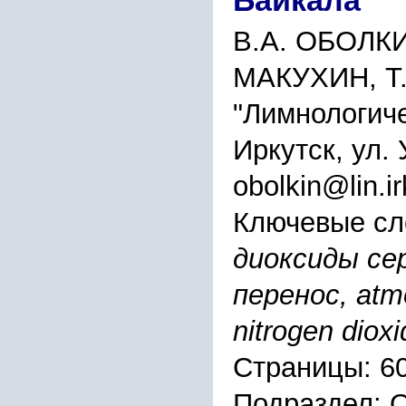
Байкала
В.А. ОБОЛКИ
МАКУХИН, Т
"Лимнологиче
Иркутск, ул.
obolkin@lin.ir
Ключевые сл
диоксиды се
перенос, atmo
nitrogen diox
Страницы: 6
Подраздел: