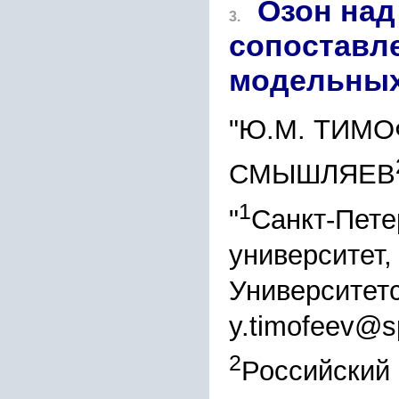
Озон над
3.
сопоставл
модельных
"Ю.М. ТИМ
СМЫШЛЯЕВ
1
"
Санкт-Пете
университет, 
Университетс
y.timofeev@s
2
Российский