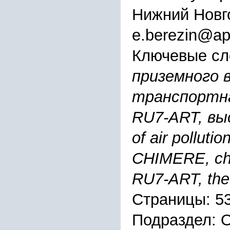
Нижний Новго
e.berezin@app
Ключевые сл
приземного в
транспортн
RU7-ART, вы
of air polluti
CHIMERE, ch
RU7-ART, the 
Страницы: 5
Подраздел: