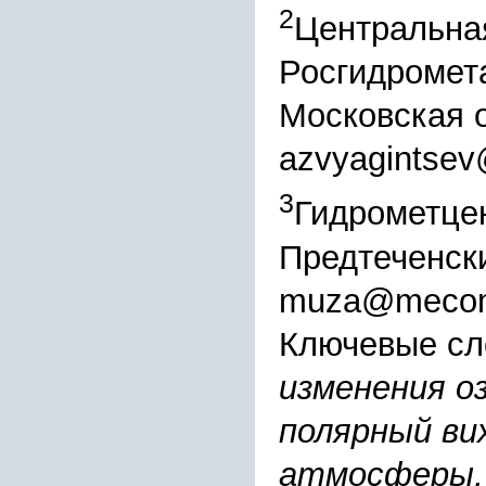
2
Центральна
Росгидромета
Московская о
azvyagintsev
3
Гидрометцен
Предтеченски
muza@mecom
Ключевые сл
изменения о
полярный ви
атмосферы, o