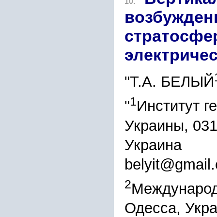
10.
возбужден
стратосфе
электриче
"Т.А. БЕЛЫЙ
1
"
Институт г
Украины, 0314
Украина
belyit@gmail
2
Международ
Одесса, Укра