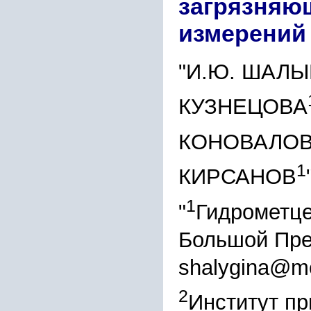
загрязняю
измерений
"И.Ю. ШАЛ
КУЗНЕЦОВА
КОНОВАЛО
1
КИРСАНОВ
1
"
Гидрометце
Большой Пред
shalygina@m
2
Институт пр