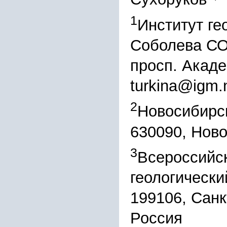
1
Институт ге
Соболева СО
просп. Акаде
turkina@igm.
2
Новосибирск
630090, Ново
3
Всероссийс
геологически
199106, Санк
Россия