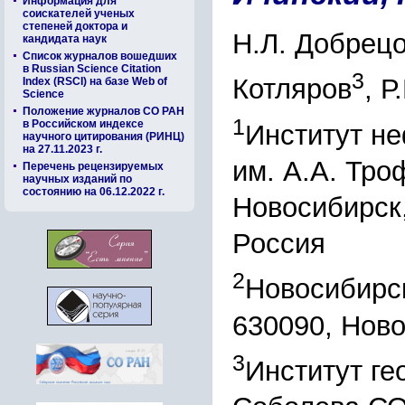
Информация для
соискателей ученых
степеней доктора и
Н.Л. Добрец
кандидата наук
Список журналов вошедших
в Russian Science Citation
3
Котляров
, Р
Index (RSCI) на базе Web of
Science
Положение журналов СО РАН
1
в Российском индексе
Институт не
научного цитирования (РИНЦ)
на 27.11.2023 г.
им. А.А. Тр
Перечень рецензируемых
научных изданий по
состоянию на 06.12.2022 г.
Новосибирск,
Россия
2
Новосибирск
630090, Ново
3
Институт ге