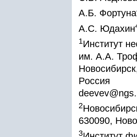
А.Б. Фортуна
А.С. Юдахин
1
Институт не
им. А.А. Тр
Новосибирск,
Россия
deevev@ngs.
2
Новосибирск
630090, Ново
3
Институт ф