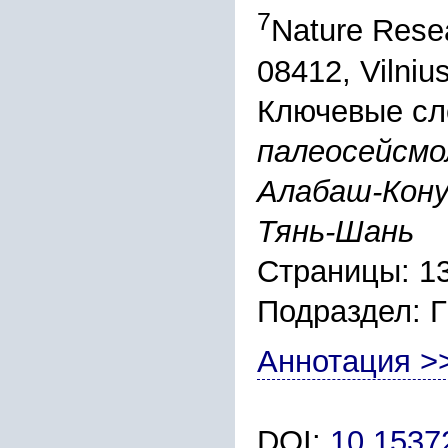
7
Nature Resea
08412, Vilnius
Ключевые сл
палеосейсмо
Алабаш-Кону
Тянь-Шань
Страницы: 1
Подраздел:
Аннотация >
DOI:
10.1537