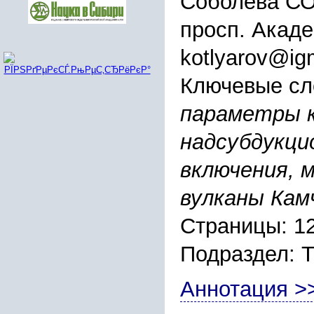
Соболева СО
просп. Акаде
kotlyarov@ig
Ключевые сл
параметры 
надсубдукци
включения, 
вулканы Кам
Страницы: 1
Подраздел:
Аннотация >