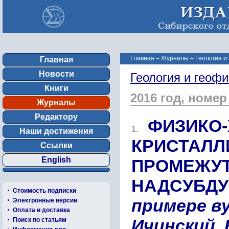
Главная
–
Журналы
–
Геология и
Главная
Новости
Геология и геофи
Книги
2016 год, номер
Журналы
Редактору
ФИЗИКО
1.
Наши достижения
КРИСТАЛЛ
Ссылки
English
ПРОМЕЖУ
НАДСУБД
Стоимость подписки
примере в
Электронные версии
Оплата и доставка
Ичинский,
Поиск по статьям