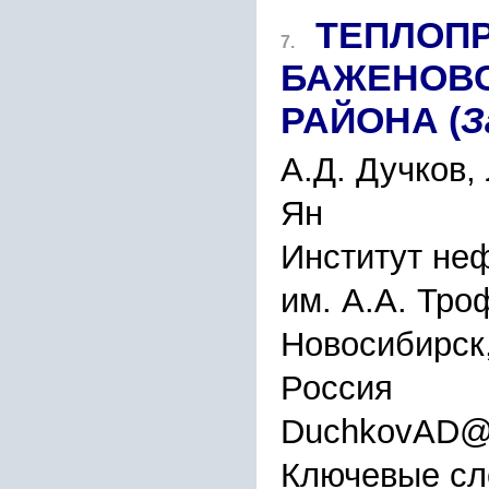
ТЕПЛОП
7.
БАЖЕНОВ
РАЙОНА (
З
А.Д. Дучков,
Ян
Институт неф
им. А.А. Тр
Новосибирск,
Россия
DuchkovAD@i
Ключевые сл