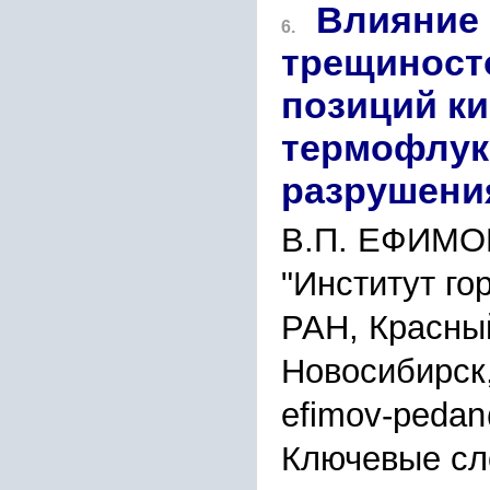
Влияние 
6.
трещиност
позиций к
термофлук
разрушени
В.П. ЕФИМО
"Институт го
РАН, Красный
Новосибирск
efimov-pedan
Ключевые сл