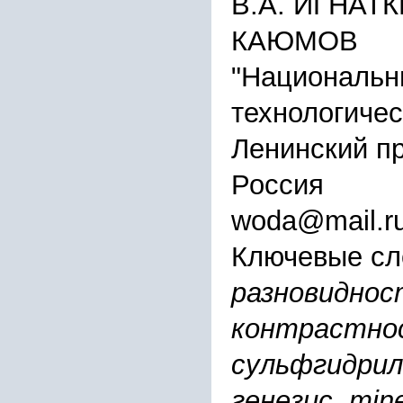
В.А. ИГНАТК
КАЮМОВ
"Национальн
технологичес
Ленинский про
Россия
woda@mail.r
Ключевые сл
разновиднос
контрастнос
сульфгидрил
генезис, mine