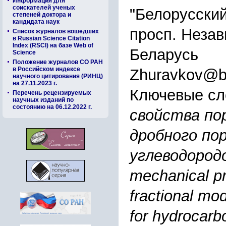
Информация для
соискателей ученых
"Белорусский
степеней доктора и
кандидата наук
просп. Незав
Список журналов вошедших
в Russian Science Citation
Index (RSCI) на базе Web of
Беларусь
Science
Положение журналов СО РАН
в Российском индексе
Zhuravkov@b
научного цитирования (РИНЦ)
на 27.11.2023 г.
Ключевые сл
Перечень рецензируемых
научных изданий по
состоянию на 06.12.2022 г.
свойства по
дробного по
углеводородо
mechanical pr
fractional mod
for hydrocarb