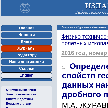
Главная
–
Журналы
–
Физико-тех
Главная
Новости
Физико-техничес
Книги
полезных ископ
Журналы
2016 год, номер
Редактору
Наши достижения
Определе
1.
Ссылки
свойств ге
English
данных на
Стоимость подписки
дробного 
Электронные версии
Оплата и доставка
М.А. ЖУРАВ
Поиск по статьям