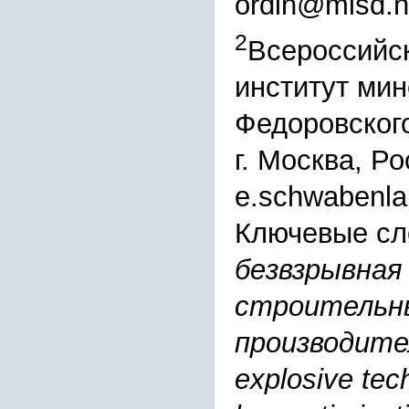
ordin@misd.n
2
Всероссийс
институт мин
Федоровского
г. Москва, Р
e.schwabenla
Ключевые сл
безвзрывная
строительны
производител
explosive tec