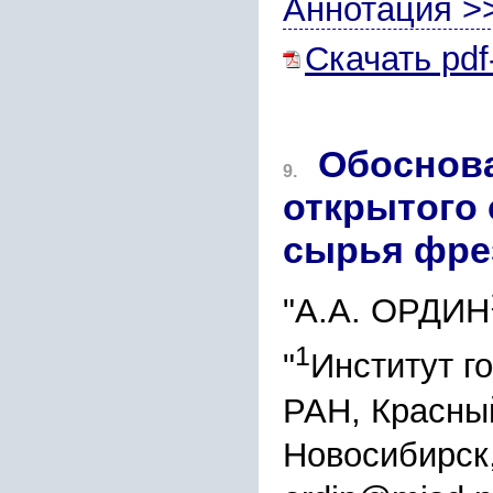
Аннотация >
Скачать pdf
Обоснова
9.
открытого
сырья фре
"А.А. ОРДИН
1
"
Институт г
РАН, Красный
Новосибирск