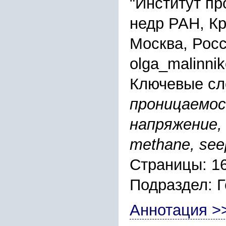
"Институт п
недр РАН, Крю
Москва, Рос
olga_malinni
Ключевые сл
проницаемос
напряжение, c
methane, see
Страницы: 1
Подраздел: 
Аннотация >