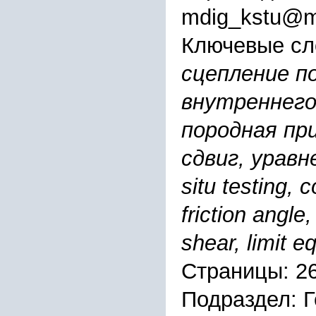
mdig_kstu@ma
Ключевые сл
сцепление п
внутреннего
породная пр
сдвиг, уравн
situ testing, 
friction angle
shear, limit e
Страницы: 2
Подраздел: 