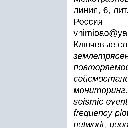
линия, 6, лит
Россия
vnimioao@yan
Ключевые сл
землетрясен
повторяемос
сейсмостанц
мониторинг,
seismic event
frequency plo
network, geod