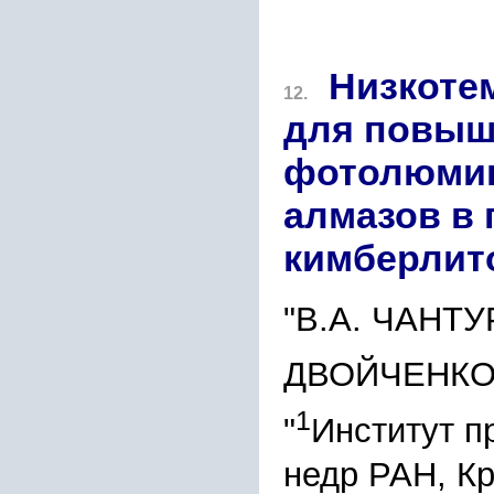
Низкоте
12.
для повыш
фотолюмин
алмазов в 
кимберлит
"В.А. ЧАНТ
ДВОЙЧЕНК
1
"
Институт п
недр РАН, Крю