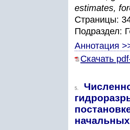
estimates, fo
Страницы: 3
Подраздел: 
Аннотация >
Скачать pdf
Численно
5.
гидроразр
постановк
начальных