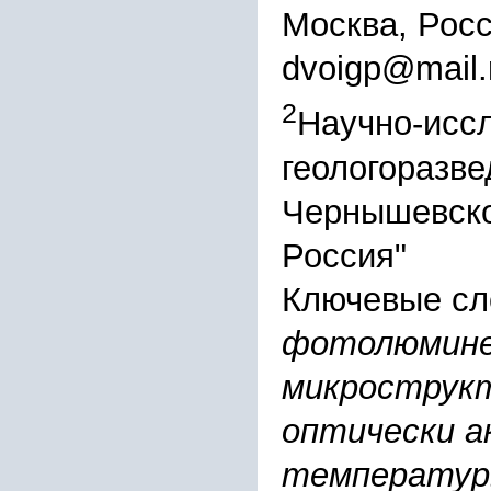
Москва, Рос
dvoigp@mail.
2
Научно-исс
геологоразв
Чернышевское
Россия"
Ключевые сл
фотолюминес
микрострук
оптически а
температуры