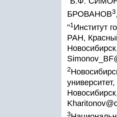
"Б.Ф. СИМО
3
БРОВАНОВ
1
"
Институт г
РАН, Красный
Новосибирск
Simonov_BF@
2
Новосибирс
университет, 
Новосибирск
Kharitonov@c
3
Национальн