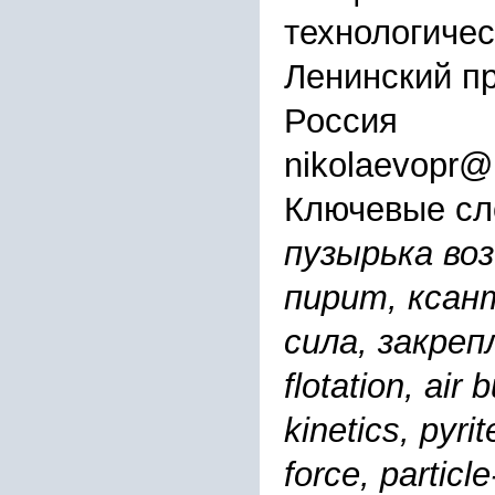
технологичес
Ленинский про
Россия
nikolaevopr@m
Ключевые сл
пузырька во
пирит, ксан
сила, закре
flotation, air 
kinetics, pyri
force, partic