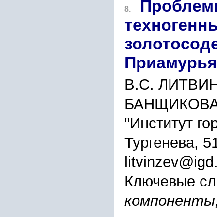
Проблемы
8.
техногенн
золотосод
Приамурья
В.С. ЛИТВИН
БАНЩИКОВА,
"Институт го
Тургенева, 5
litvinzev@igd
Ключевые сл
компоненты,