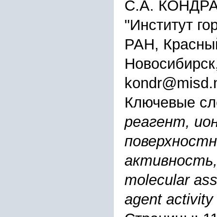
С.А. КОНДР
"Институт го
РАН, Красный
Новосибирск
kondr@misd.n
Ключевые сл
реагент, ио
поверхностн
активность, f
molecular ass
agent activity