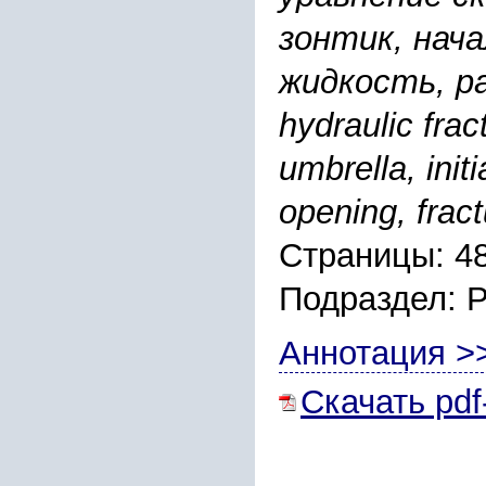
зонтик, нач
жидкость, р
hydraulic fra
umbrella, init
opening, fract
Страницы: 4
Подраздел: 
Аннотация >
Скачать pdf