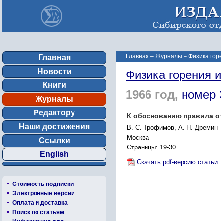
Главная
–
Журналы
–
Физика гор
Главная
Новости
Физика горения 
Книги
1966 год,
номер 
Журналы
Редактору
К обоснованию правила о
Наши достижения
В. С. Трофимов, А. Н. Дремин
Москва
Ссылки
Страницы: 19-30
English
Скачать pdf-версию статьи
Стоимость подписки
Электронные версии
Оплата и доставка
Поиск по статьям