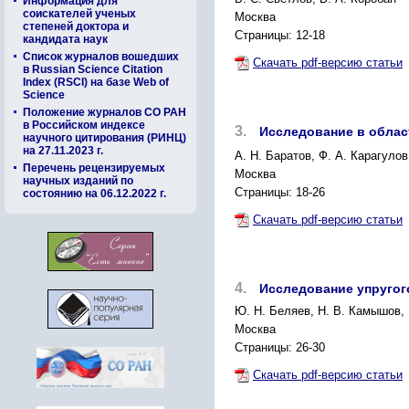
Информация для
соискателей ученых
Москва
степеней доктора и
Страницы: 12-18
кандидата наук
Список журналов вошедших
Скачать pdf-версию статьи
в Russian Science Citation
Index (RSCI) на базе Web of
Science
Положение журналов СО РАН
в Российском индексе
3.
Исследование в облас
научного цитирования (РИНЦ)
на 27.11.2023 г.
A. Н. Баратов, Ф. А. Карагулов
Перечень рецензируемых
Москва
научных изданий по
Страницы: 18-26
состоянию на 06.12.2022 г.
Скачать pdf-версию статьи
4.
Исследование упругог
Ю. Н. Беляев, Н. В. Камышов, 
Москва
Страницы: 26-30
Скачать pdf-версию статьи