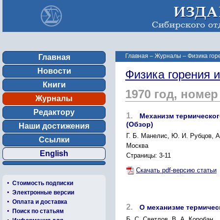
Главная
–
Журналы
–
Физика гор
Главная
Новости
Физика горения 
Книги
1970 год, номер
Журналы
Редактору
1.
Механизм термическог
(Обзор)
Наши достижения
Г. Б. Манелис, Ю. И. Рубцов, А
Ссылки
Москва
English
Страницы: 3-11
Скачать pdf-версию статьи
Стоимость подписки
Электронные версии
Оплата и доставка
2.
О механизме термичес
Поиск по статьям
Б. С. Светлов, В. А. Коробан