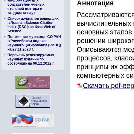
Информация для
Аннотация
соискателей ученых
степеней доктора и
кандидата наук
Рассматриваются
Список журналов вошедших
вычислительных 
в Russian Science Citation
Index (RSCI) на базе Web of
основных этапов
Science
Положение журналов СО РАН
решении широког
в Российском индексе
научного цитирования (РИНЦ)
Описываются мо
на 27.11.2023 г.
Перечень рецензируемых
процессов, класс
научных изданий по
состоянию на 06.12.2022 г.
принципы их эфф
компьютерных си
Скачать pdf-ве