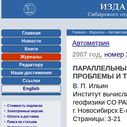
Главная
–
Журналы
–
Автометрия
Главная
Новости
Автометрия
Книги
2007 год,
номер 
Журналы
Редактору
ПАРАЛЛЕЛЬНЫ
Наши достижения
ПРОБЛЕМЫ И 
Ссылки
В. П. Ильин
English
Институт вычисл
геофизики СО РА
Стоимость подписки
г. Новосибирск E-
Электронные версии
Оплата и доставка
Страницы: 3-21
Поиск по статьям