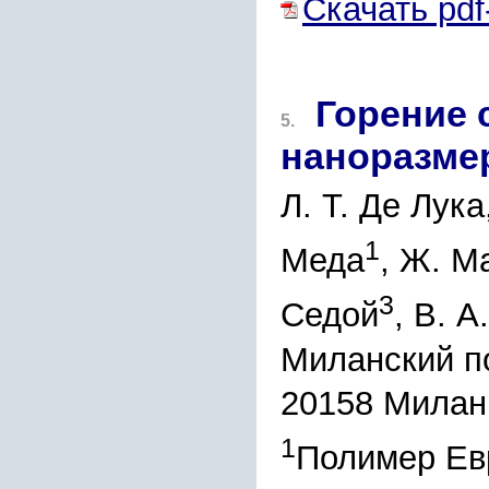
Скачать pdf
Горение 
5.
наноразм
Л. Т. Де Лука
1
Меда
, Ж. М
3
Седой
, В. А
Миланский по
20158 Милан, 
1
Полимер Евр