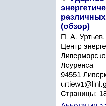
энергетиче
различных
(обзор)
П. А. Уртьев,
Центр энерг
Ливерморско
Лоуренса
94551 Ливер
urtiew1@llnl.
Страницы: 1
Аннотация >