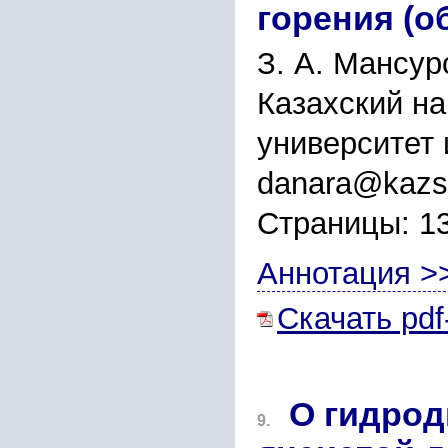
горения (о
З. А. Мансур
Казахский н
университет
danara@kazs
Страницы: 1
Аннотация >
Скачать pdf
О гидро
9.