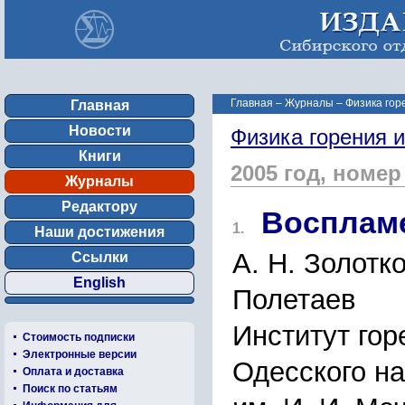
Главная
–
Журналы
–
Физика гор
Главная
Новости
Физика горения 
Книги
2005 год, номер
Журналы
Редактору
Воспламе
1.
Наши достижения
А. Н. Золотко
Ссылки
English
Полетаев
Институт гор
Стоимость подписки
Электронные версии
Одесского н
Оплата и доставка
Поиск по статьям