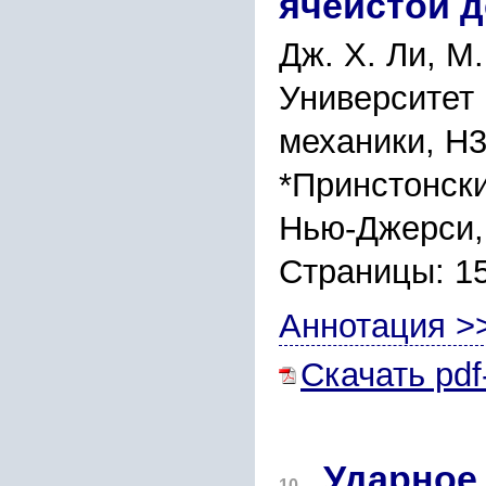
ячеистой д
Дж. Х. Ли, М
Университет
механики, Н
*Принстонски
Нью-Джерси,
Страницы: 1
Аннотация >
Скачать pdf
Ударное
10.