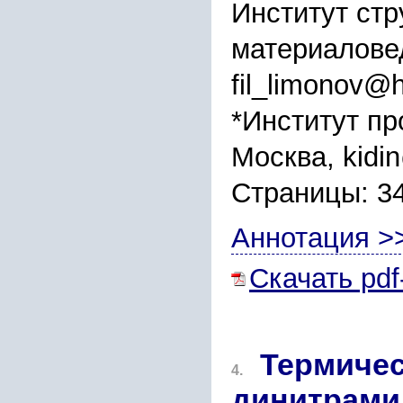
Институт стр
материалове
fil_limonov@
*Институт п
Москва, kidi
Страницы: 3
Аннотация >
Скачать pdf
Термичес
4.
динитрами