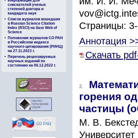
им. И. И. Ме
Информация для
соискателей ученых
степеней доктора и
vov@ictg.int
кандидата наук
Список журналов вошедших
Страницы: 3
в Russian Science Citation
Index (RSCI) на базе Web of
Science
Положение журналов СО РАН
Аннотация >
в Российском индексе
научного цитирования (РИНЦ)
на 27.11.2023 г.
Скачать pdf
Перечень рецензируемых
научных изданий по
состоянию на 06.12.2022 г.
Математ
2.
горения о
частицы (о
М. В. Бекстед
Университет 