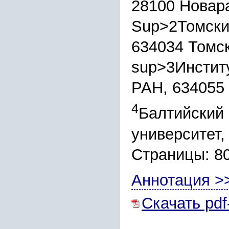
28100 Новар
Sup>2Томски
634034 Томс
sup>3Инстит
РАН, 634055
4
Балтийский 
университет,
Страницы: 8
Аннотация >
Скачать pdf