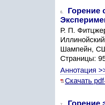
Горение 
6.
Экспериме
Р. П. Фитцже
Иллинойский 
Шампейн, СШ
Страницы: 9
Аннотация >
Скачать pdf
Горение 
7.