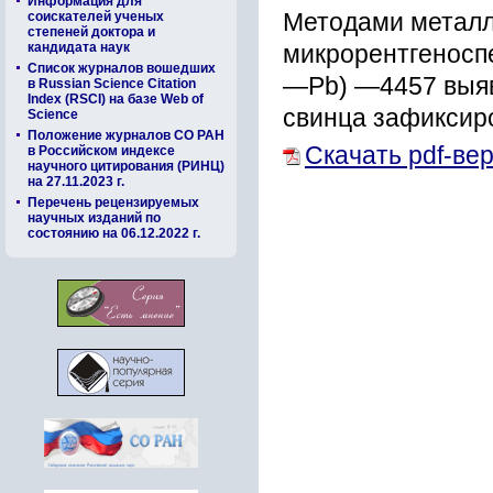
Информация для
соискателей ученых
Методами металл
степеней доктора и
кандидата наук
микрорентгеноспе
Список журналов вошедших
—Pb) —4457 выяв
в Russian Science Citation
Index (RSCI) на базе Web of
свинца зафиксир
Science
Положение журналов СО РАН
Скачать pdf-ве
в Российском индексе
научного цитирования (РИНЦ)
на 27.11.2023 г.
Перечень рецензируемых
научных изданий по
состоянию на 06.12.2022 г.