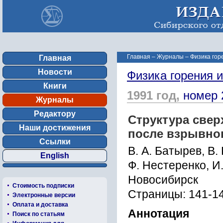
Главная
–
Журналы
–
Физика гор
Главная
Новости
Физика горения 
Книги
1991 год,
номер 
Журналы
Редактору
Структура све
Наши достижения
после взрывно
Ссылки
В. А. Батырев, В. 
English
Ф. Нестеренко, И
Новосибирск
Стоимость подписки
Страницы: 141-1
Электронные версии
Оплата и доставка
Аннотация
Поиск по статьям