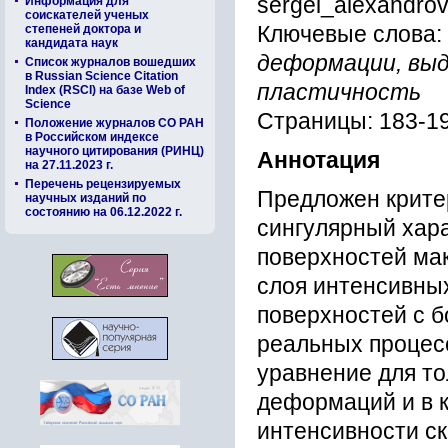
sergei_alexandro
Информация для
соискателей ученых
степеней доктора и
Ключевые слова:
кандидата наук
деформации, выд
Список журналов вошедших
в Russian Science Citation
пластичность
Index (RSCI) на базе Web of
Science
Страницы: 183-1
Положение журналов СО РАН
в Российском индексе
научного цитирования (РИНЦ)
Аннотация
на 27.11.2023 г.
Перечень рецензируемых
Предложен крите
научных изданий по
состоянию на 06.12.2022 г.
сингулярный хар
поверхностей мак
слоя интенсивны
поверхностей с 
реальных процес
уравнение для т
деформаций и в 
интенсивности с