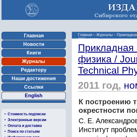
Главная
–
Журналы
–
Прикладная 
Главная
2011 номер ...
Новости
Прикладная 
Книги
физика / Jou
Журналы
Technical Ph
Редактору
Наши достижения
2011 год,
но
Ссылки
English
К построению т
окрестности по
Стоимость подписки
С. Е. Александров
Электронные версии
Оплата и доставка
Институт пробле
Поиск по статьям