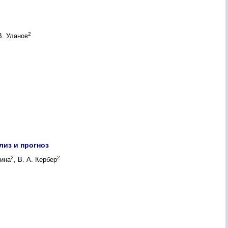
2
 В. Уланов
из и прогноз
2
2
мина
, В. А. Кербер