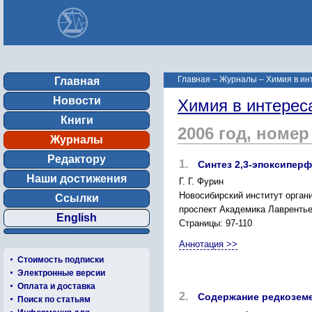
Главная
–
Журналы
–
Химия в ин
Главная
Новости
Химия в интерес
Книги
2006 год, номер
Журналы
Редактору
1.
Синтез 2,3-эпоксипе
Наши достижения
Г. Г. Фурин
Новосибирский институт орган
Ссылки
проспект Академика Лаврентьева
English
Страницы: 97-110
Аннотация >>
Стоимость подписки
Электронные версии
Оплата и доставка
2.
Содержание редкоземе
Поиск по статьям