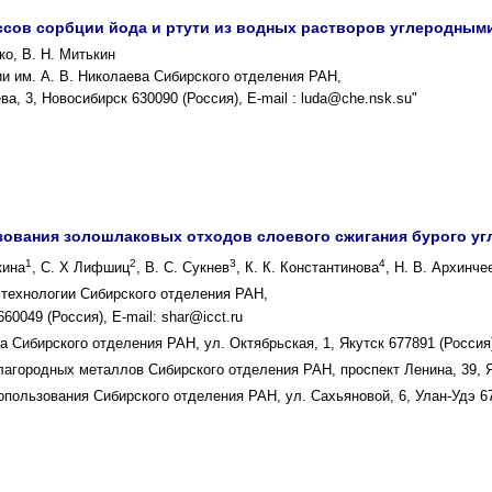
сов сорбции йода и ртути из водных растворов углеродным
ко, В. Н. Митькин
ии им. А. B. Николаева Сибирского отделения РАН,
а, 3, Новосибирск 630090 (Россия), Е-mail : luda@che.nsk.su"
ования золошлаковых отходов слоевого сжигания бурого угл
1
2
3
4
кина
, С. Х Лифшиц
, В. С. Сукнев
, К. К. Константинова
, Н. В. Архинче
 технологии Сибирского отделения РАН,
60049 (Россия), E-mail: shar@icct.ru
а Сибирского отделения РАН, ул. Октябрьская, 1, Якутск 677891 (Россия
лагородных металлов Сибирского отделения РАН, проспект Ленина, 39, Я
пользования Сибирского отделения РАН, ул. Сахьяновой, 6, Улан-Удэ 6