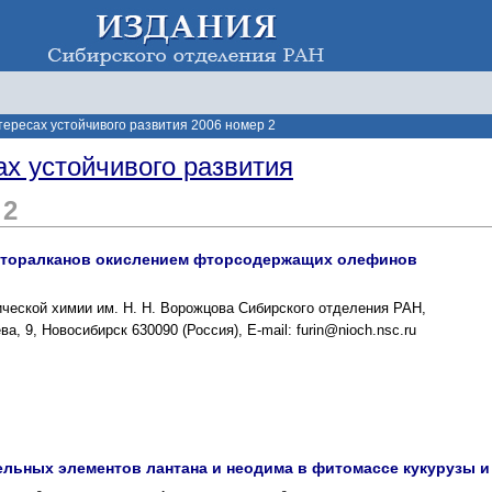
тересах устойчивого развития 2006 номер 2
ах устойчивого развития
 2
рфторалканов окислением фторсодержащих олефинов
ической химии им. Н. Н. Ворожцова Сибирского отделения РАН,
, 9, Новосибирск 630090 (Россия), E-mail: furin@nioch.nsc.ru
льных элементов лантана и неодима в фитомассе кукурузы и