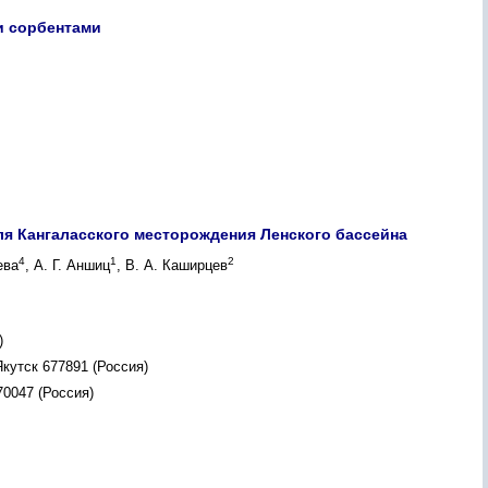
и сорбентами
я Кангаласского месторождения Ленского бассейна
4
1
2
ева
, А. Г. Аншиц
, В. А. Каширцев
)
кутск 677891 (Россия)
70047 (Россия)