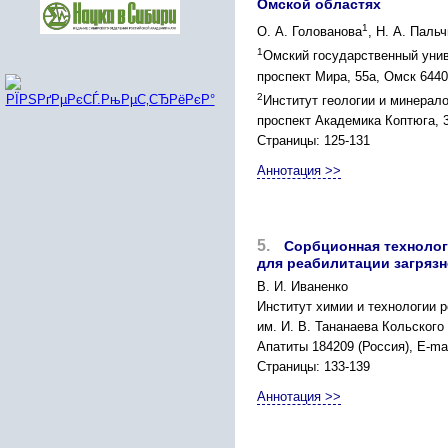
Омской областях
1
О. А. Голованова
, Н. А. Пальч
1
Омский государственный унив
проспект Мира, 55а, Омск 6440
2
Институт геологии и минерал
проспект Академика Коптюга, 3
Страницы: 125-131
Аннотация >>
5.
Сорбционная технолог
для реабилитации загряз
В. И. Иваненко
Институт химии и технологии 
им. И. В. Тананаева Кольского
Апатиты 184209 (Россия), E-mai
Страницы: 133-139
Аннотация >>