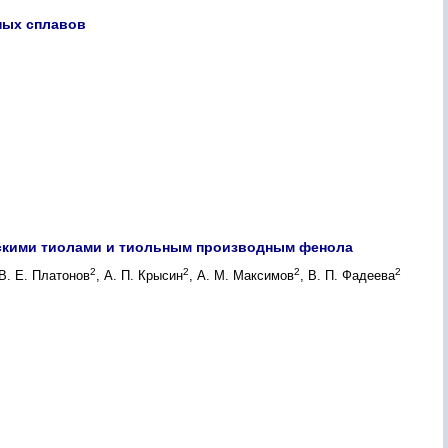
ных сплавов
ескими тиолами и тиольным производным фенола
2
2
2
2
 В. Е. Платонов
, А. П. Крысин
, А. М. Максимов
, В. П. Фадеева