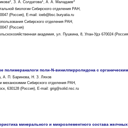
2
1
3
никова
, З. А. Солдатова
, А. А. Маладаев
тальной биологии Сибирского отделения РАН,
0047 (Россия), E-mail: ioeb@bsc.buryatia.ru
опользования Сибирского отделения РАН,
70047 (Россия)
льскохозяйственная академия, ул. Пушкина, 8, Улан-Удэ 670024 (Россия
е полимераналоги поли-N-винилпирролидона с органически
а, А. П. Баринова, Н. З. Ляхов
 и механохимии Сибирского отделения РАН,
к, 630128 (Россия), E-mail: grig@solid.nsc.ru
еристика минерального и микроэлементного состава желчных