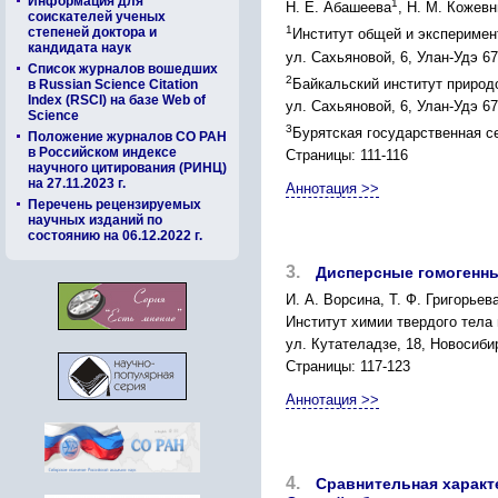
Информация для
1
Н. Е. Абашеева
, Н. М. Кожев
соискателей ученых
1
степеней доктора и
Институт общей и эксперимен
кандидата наук
ул. Сахьяновой, 6, Улан-Удэ 67
Список журналов вошедших
2
Байкальский институт природ
в Russian Science Citation
Index (RSCI) на базе Web of
ул. Сахьяновой, 6, Улан-Удэ 6
Science
3
Бурятская государственная се
Положение журналов СО РАН
в Российском индексе
Страницы: 111-116
научного цитирования (РИНЦ)
на 27.11.2023 г.
Аннотация >>
Перечень рецензируемых
научных изданий по
состоянию на 06.12.2022 г.
3.
Дисперсные гомогенны
И. А. Ворсина, Т. Ф. Григорьев
Институт химии твердого тела
ул. Кутателадзе, 18, Новосибирс
Страницы: 117-123
Аннотация >>
4.
Сравнительная характ