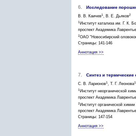
6.
Исследование порошк
1
2
В. В. Каичев
, В. Е. Дьяков
1
Институт катализа им. Г. К. 
проспект Академика Лаврентьева
2
ОАО "Новосибирский оловоком
Страницы: 141-146
Аннотация >>
7.
Синтез и термические
1
1
С. В. Ларионов
, Т. Г. Леонова
1
Институт неорганической хим
проспект Академика Лаврентьев
2
Институт органической химии
проспект Академика Лаврентьев
Страницы: 147-154
Аннотация >>