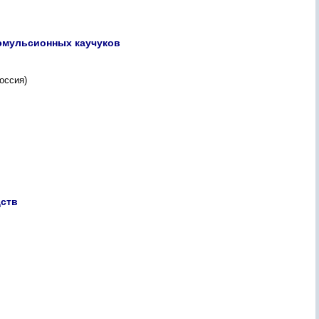
 эмульсионных каучуков
оссия)
дств