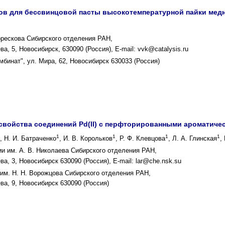
ов для бессвинцовой пасты высокотемпературной пайки мед
Борескова Cибирского отделения РАН,
, 5, Новосибирск, 630090 (Россия), E-mail: vvk@catalysis.ru
бинат", ул. Мира, 62, Новосибирск 630033 (Россия)
 свойства соединений Pd(II) с перфторированными ароматич
1
1
1
1
, Н. И. Батраченко
, И. В. Корольков
, Р. Ф. Клевцова
, Л. А. Глинская
,
ии им. А. В. Николаева Сибирского отделения РАН,
а, 3, Новосибирск 630090 (Россия), E-mail: lar@che.nsk.su
 им. Н. Н. Ворожцова Сибирского отделения РАН,
а, 9, Новосибирск 630090 (Россия)