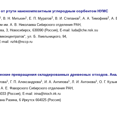
 от ртути нанокомпозитным углеродным сорбентом НУМС
1
1
2
2
2
, В. Н. Митькин
, Е. П. Муратов
, В. И. Степанов
, А. А. Тимофеев
, А.
ии им. А. В. Николаева Сибирского отделения РАН,
а, 3, Новосибирск, 630090 (Россия), E-mail: luda@che.nsk.su
концентратов", ул. Б. Хмельницкого, 94,
Е-mail: nzhk@nccp.ru
еские превращения складированных древесных отходов. Анал
1
1
1
1
това
, Г. П. Александрова
, И. А. Антипова
, Л. И. Антонова
, О. Г. Кузь
 А. Е. Фаворского Сибирского отделения РАН,
33 (Россия), E-mail: irina@irioch.irk.ru
на Разина, 6 Иркутск 664025 (Россия)