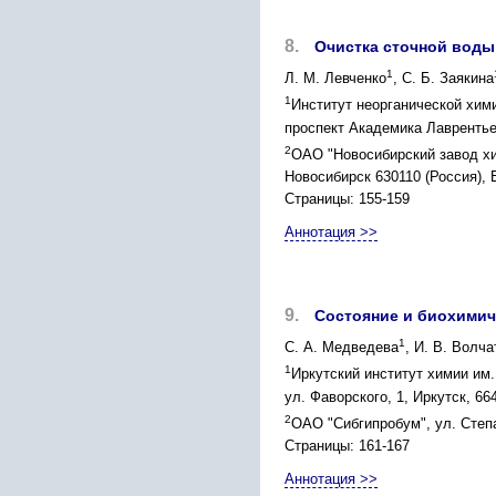
8.
Очистка сточной воды
1
Л. М. Левченко
, С. Б. Заякина
1
Институт неорганической хим
проспект Академика Лаврентьев
2
ОАО "Новосибирский завод хим
Новосибирск 630110 (Россия), 
Страницы: 155-159
Аннотация >>
9.
Состояние и биохимич
1
С. А. Медведева
, И. В. Волча
1
Иркутский институт химии им.
ул. Фаворского, 1, Иркутск, 6640
2
ОАО "Сибгипробум", ул. Степа
Страницы: 161-167
Аннотация >>