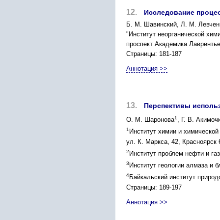
12.
Исследование процес
Б. М. Шавинский, Л. М. Левчен
"Институт неорганической хим
проспект Академика Лаврентьев
Страницы: 181-187
Аннотация >>
13.
Перспективы использ
1
О. М. Шаронова
, Г. В. Акимоч
1
Институт химии и химической
ул. К. Маркса, 42, Красноярск 6
2
Институт проблем нефти и газ
3
Институт геологии алмаза и б
4
Байкальский институт природо
Страницы: 189-197
Аннотация >>