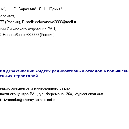
2
1
1
ик
, Н. Ю. Березина
, Л. Н. Юдина
ерситет,
77 (Россия), E-mail: golovanova2000@mail.ru
огии Сибирского отделения РАН,
, Новосибирск 630090 (Россия)
ия дезактивации жидких радиоактивных отходов с повышенн
ненных территорий
редких элементов и минерального сырья
 научного центра РАН, ул. Ферсмана, 26а, Мурманская обл.,
l: ivanenko@chemy.kolasc.net.ru