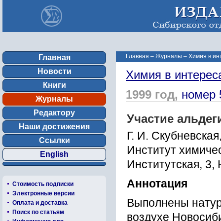
Главная
–
Журналы
–
Химия в ин
Главная
Новости
Химия в интерес
Книги
1999 год,
номер 
Журналы
Редактору
Участие альдег
Наши достижения
Г. И. Скубневская,
Ссылки
Институт химичес
English
Институтская, 3,
Аннотация
Стоимость подписки
Электронные версии
Выполнены натур
Оплата и доставка
Поиск по статьям
воздухе Новосиб