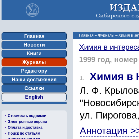
Главная
–
Журналы
–
Химия в ин
Главная
Новости
Химия в интерес
Книги
1999 год, номер
Журналы
Редактору
Химия в 
1.
Наши достижения
Л. Ф. Крылов
Ссылки
English
"Новосибирск
ул. Пирогова
Стоимость подписки
Электронные версии
Оплата и доставка
Аннотация >
Поиск по статьям