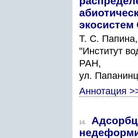
распредел
абиотичес
экосистем 
Т. С. Папина,
"Институт во
РАН,
ул. Папанинц
Аннотация >
Aдсорбц
14.
недеформи