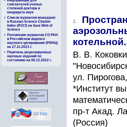
Информация для
соискателей ученых
степеней доктора и
кандидата наук
Простран
Список журналов вошедших
2.
в Russian Science Citation
Index (RSCI) на базе Web of
аэрозольн
Science
Положение журналов СО РАН
котельной.
в Российском индексе
научного цитирования (РИНЦ)
на 27.11.2023 г.
В. В. Коковки
Перечень рецензируемых
научных изданий по
состоянию на 06.12.2022 г.
"Новосибирск
ул. Пирогова
*Институт в
математичес
пр-т Акад. Л
(Россия)