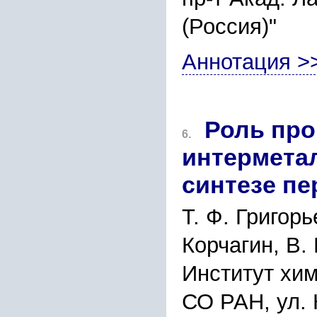
(Россия)"
Аннотация >
Роль пр
6.
интермета
синтезе п
Т. Ф. Григорь
Корчагин, В.
Институт хим
СО РАН, ул. 