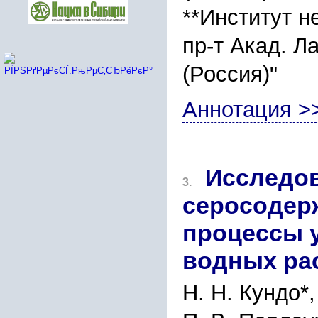
**Институт н
пр-т Акад. Л
(Россия)"
Аннотация >
Исследо
3.
серосодер
процессы у
водных ра
Н. Н. Кундо*