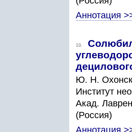
(Россия)"
Аннотация >
Солюбил
10.
углеводор
децилового
Ю. Н. Охонск
Институт нео
Акад. Лаврен
(Россия)
Аннотация >