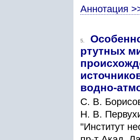
Аннотация >
Особенно
5.
ртутных м
происхожд
источников
водно-атм
С. В. Борисов
Н. В. Первух
"Институт н
пр-т Акад. Л