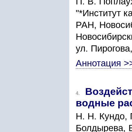
П. В. Поплау
"*Институт к
РАН, Новоси
Новосибирски
ул. Пирогова
Аннотация >
Воздейст
4.
водные рас
Н. Н. Кундо, 
Болдырева, В