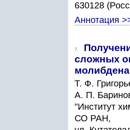
630128 (Росс
Аннотация >
Получен
7.
сложных о
молибдена
Т. Ф. Григорь
А. П. Барино
"Институт хи
СО РАН,
ул. Кутатела