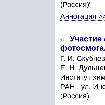
(Россия)"
Аннотация >
Участие
17.
фотосмога
Г. И. Скубнев
Е. Н. Дульце
Институт хим
РАН , ул. Ин
(Россия)