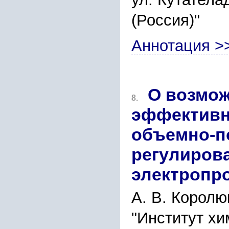
(Россия)"
Аннотация >
О возмо
8.
эффективн
объемно-п
регулиров
электропр
А. В. Королю
"Институт хи