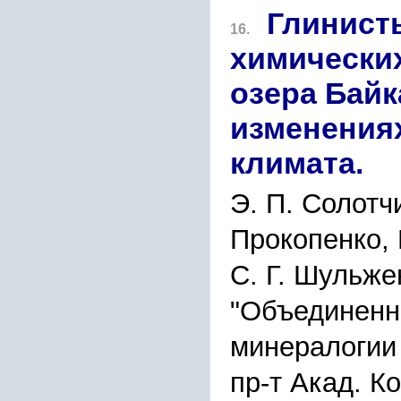
Глинист
16.
химически
озера Бай
изменения
климата.
Э. П. Солотчи
Прокопенко, 
С. Г. Шульже
"Объединенны
минералогии
пр-т Акад. К