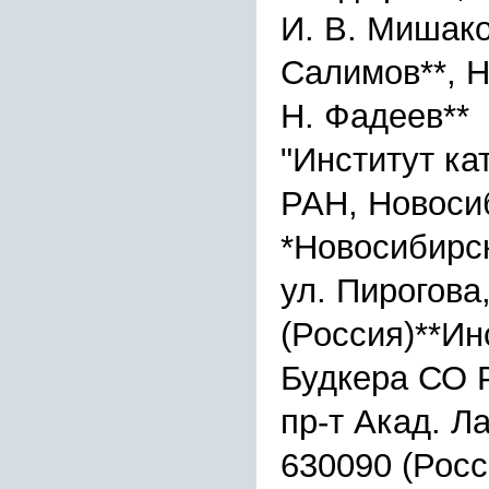
И. В. Мишаков
Салимов**, Н.
Н. Фадеев**
"Институт ка
РАН, Новоси
*Новосибирск
ул. Пирогова
(Россия)**Ин
Будкера СО 
пр-т Акад. Л
630090 (Росс