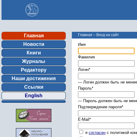
Главная
–
Вход на сайт
Главная
Новости
Имя
Книги
Фамилия
Журналы
Редактору
Логин
*
Наши достижения
— Логин должен быть не менее
Ссылки
Пароль
*
English
— Пароль должен быть не мене
Подтверждение пароля
*
E-Mail
*
я
согласен
с политикой ко