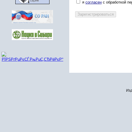
я
согласен
с обработкой п
Изд